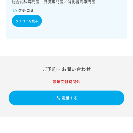
出
総合内科専門医／肝臓専門医／消化器病専門医
稿
クリ
資
稿
ニッ
の
料
クチコミ
クナ
の
お
の
ビサ
お
問
クチコミを見る
ご
イト
問
い
請
への
い
合
お問
求
合
合せ
わ
は
フォ
わ
せ
こ
ーム
せ
は
ち
とな
は
こ
ら
りま
こ
ち
す。
ち
ら
クリ
ご予約・お問い合わせ
無
ら
ニッ
料
クの
資
診療受付時間外
情
予
料
報
約・
の
症状
拡
電話する
のご
ご
充
相談
請
の
など
求
お
はで
は
申
きま
こ
せん
し
ので
ち
込