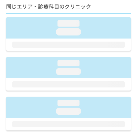
ご了
ら
み
同じエリア・診療科目のクリニック
承く
は
ださ
こ
無
い。
ち
料
loading...
ら
情
loading...
報
拡
掲
充
載
の
情
お
報
loading...
申
の
し
loading...
修
込
正
み
は
は
こ
こ
ち
ち
ら
loading...
ら
loading...
そ
の
他
の