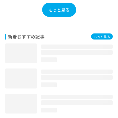
お
問
もっと見る
い
合
わ
せ
は
新着おすすめ記事
もっと見る
こ
ち
ら
loading...
loading...
loading...