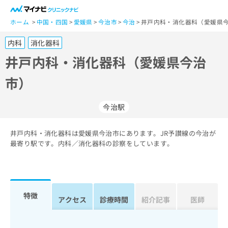
一
般
ホーム
中国・四国
愛媛県
今治市
今治
井戸内科・消化器科（愛媛県今
ユ
内科
消化器科
ー
ザ
井戸内科・消化器科（愛媛県今治
ー
市）
の
方
は
今治駅
こ
ち
井戸内科・消化器科は愛媛県今治市にあります。JR予讃線の今治が
ら
最寄り駅です。内科／消化器科の診察をしています。
医
マ
療
イ
関
ナ
係
ビ
特徴
アクセス
診療時間
紹介記事
医師
者
ク
の
リ
方
ニ