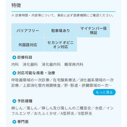
ッ
は
特徴
ク
こ
ナ
診療時間・内容等について、事前に必ず医療機関にご確認ください。
ち
ビ
ら
に
マイナンバー保
バリアフリー
駐車場あり
関
険証
広
す
広
告
セカンドオピニ
る
告
外国語対応
オン対応
代
お
出
理
問
稿
診療科目
店
い
の
内科 消化器科 消化器内科 糖尿病内科
合
の
お
わ
方
問
対応可能な疾患・治療
せ
い
は
呼吸器領域の一次診療／在宅酸素療法／消化器系領域の一次
は
合
こ
診療／上部消化管内視鏡検査／肝･胆道・膵臓領域の一次診
こ
わ
ち
療／循環器系領域の一次診療／ホルター型心電図検査／腎･
もっと見る
ち
せ
泌尿器系領域の一次診療／内分泌･代謝･栄養領域の一次診療
ら
ら
は
予防接種
／インスリン療法／糖尿病患者教育（食事療法、運動療法、
こ
自己血糖測定）／糖尿病による合併症に対する継続的な管理
麻しん／風しん／麻しん及び風しんの二種混合／水痘／イン
こち
ち
及び指導／血液・免疫系領域の一次診療
広
フルエンザ／おたふくかぜ／A型肝炎／B型肝炎
らは
広
ら
告
マイ
専門医
告
出
ナビ