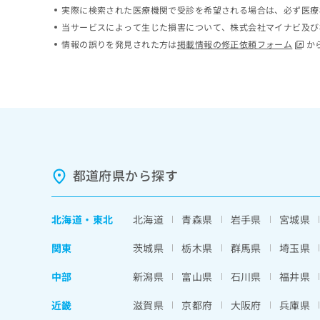
実際に検索された医療機関で受診を希望される場合は、必ず医療
ち
み
ら
は
当サービスによって生じた損害について、株式会社マイナビ及び
こ
情報の誤りを発見された方は
掲載情報の修正依頼フォーム
か
ち
そ
ら
の
他
の
お
問
い
合
都道府県から探す
わ
せ
は
北海道
・
東北
北海道
青森県
岩手県
宮城県
こ
ち
関東
茨城県
栃木県
群馬県
埼玉県
ら
中部
新潟県
富山県
石川県
福井県
近畿
滋賀県
京都府
大阪府
兵庫県