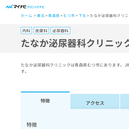
一
ホーム
東北
青森県
むつ市
下北
たなか泌尿器科クリニ
般
ユ
内科
皮膚科
泌尿器科
ー
ザ
たなか泌尿器科クリニッ
ー
の
方
たなか泌尿器科クリニックは青森県むつ市にあります。J
は
す。
こ
ち
ら
特徴
アクセス
医
マ
療
イ
ナ
関
特徴
ビ