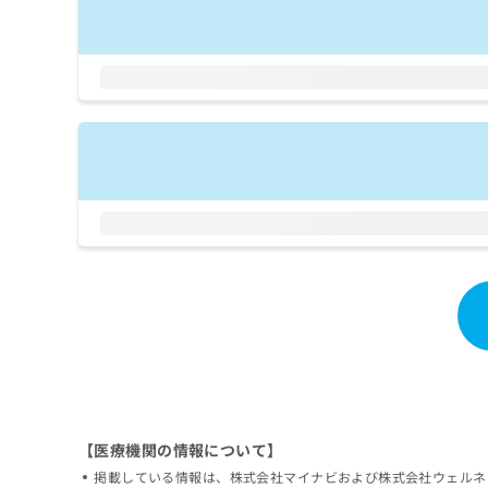
拡
資
きま
充
料
せん
の
ので
の
ご了
お
ご
承く
申
請
ださ
し
求
い。
込
は
み
こ
は
ち
こ
ら
ち
ら
無
料
掲
情
載
報
情
拡
報
充
の
の
修
お
正
申
【医療機関の情報について】
は
し
掲載している情報は、株式会社マイナビおよび株式会社ウェルネ
こ
込