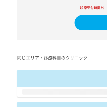
せ
こち
ち
らは
は
診療受付時間外
マイ
こ
ら
ナビ
ち
クリ
ら
ニッ
クナ
広
ビサ
広
資
イト
告
告
への
料
出
出
お問
の
稿
合せ
稿
ご
の
フォ
の
請
お
ーム
お
同じエリア・診療科目のクリニック
求
問
とな
問
りま
は
い
い
す。
こ
合
合
クリ
ち
わ
ニッ
わ
ら
せ
クの
せ
は
予
は
約・
こ
こ
無
症状
ち
ち
のご
料
ら
相談
ら
情
など
報
はで