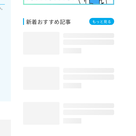
い。
新着おすすめ記事
もっと見る
loading...
loading...
loading...