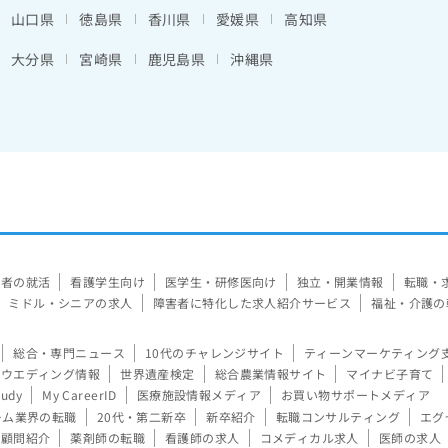
山口県
徳島県
香川県
愛媛県
高知県
大分県
宮崎県
鹿児島県
沖縄県
験者の就活
看護学生向け
医学生・研修医向け
独立・開業情報
転職・
ミドル・シニアの求人
障害者に特化した求人紹介サービス
福祉・介護の
総合・専門ニュース
10代のチャレンジサイト
ティーンマーケティング
ウエディング情報
世界遺産検定
総合農業情報サイト
マイナビ子育て
tudy
My CareerID
医療施設情報メディア
お買い物サポートメディア
ーム業界の転職
20代・第二新卒
新卒紹介
転職コンサルティング
エグ
顧問紹介
薬剤師の転職
看護師の求人
コメディカル求人
医師の求人