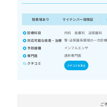
係
ク
者
リ
の
ニ
ッ
方
駐車場あり
マイナンバー保険証
ク
は
ナ
こ
ビ
診療科目
内科 皮膚科 泌尿器科
ち
に
腎･泌尿器系領域の一次診
対応可能な疾患・治療
関
ら
す
インフルエンザ
予防接種
る
透析専門医
専門医
お
広
広
問
クチコミ
告
告
い
クチコミを見る
出
代
合
稿
わ
理
の
せ
店
お
は
の
問
こ
い
方
ち
合
ら
は
わ
ご
こ