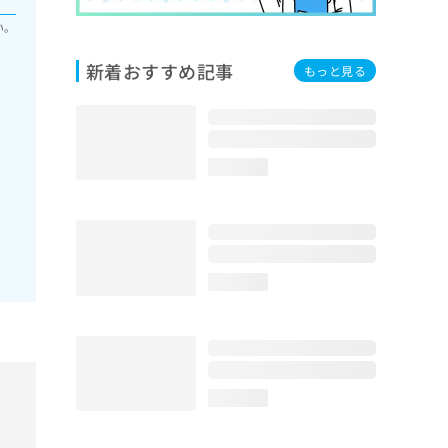
い。
新着おすすめ記事
もっと見る
loading...
loading...
loading...