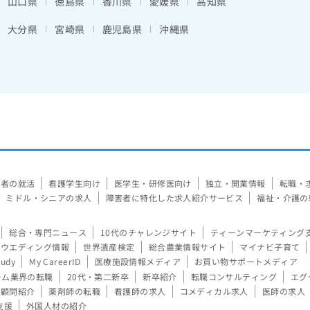
山口県
徳島県
香川県
愛媛県
高知県
大分県
宮崎県
鹿児島県
沖縄県
験者の就活
看護学生向け
医学生・研修医向け
独立・開業情報
転職・
ミドル・シニアの求人
障害者に特化した求人紹介サービス
福祉・介護の
総合・専門ニュース
10代のチャレンジサイト
ティーンマーケティング
ウエディング情報
世界遺産検定
総合農業情報サイト
マイナビ子育て
tudy
My CareerID
医療施設情報メディア
お買い物サポートメディア
ーム業界の転職
20代・第二新卒
新卒紹介
転職コンサルティング
エグ
顧問紹介
薬剤師の転職
看護師の求人
コメディカル求人
医師の求人
支援
外国人材の紹介