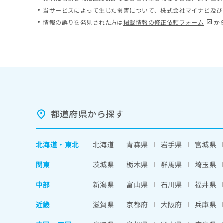
ち
み
当サービスによって生じた損害について、株式会社マイナビ及び
ら
は
情報の誤りを発見された方は
掲載情報の修正依頼フォーム
か
こ
ち
そ
ら
の
他
の
お
問
い
都道府県から探す
合
わ
せ
北海道
・
東北
北海道
青森県
岩手県
宮城県
は
こ
関東
茨城県
栃木県
群馬県
埼玉県
ち
ら
中部
新潟県
富山県
石川県
福井県
近畿
滋賀県
京都府
大阪府
兵庫県