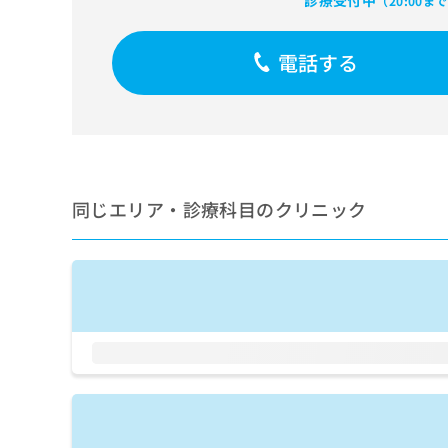
診療受付中
（20:00ま
せ
こち
ち
らは
は
マイ
こ
ら
ナビ
電話する
ち
クリ
ら
ニッ
クナ
広
ビサ
広
資
イト
告
告
への
料
出
出
お問
の
稿
合せ
稿
ご
の
同じエリア・診療科目のクリニック
フォ
の
請
お
ーム
お
求
問
とな
問
りま
は
い
い
す。
こ
合
合
クリ
ち
わ
ニッ
わ
ら
せ
クの
せ
は
予
は
約・
こ
こ
無
症状
ち
ち
のご
料
ら
相談
ら
情
など
報
はで