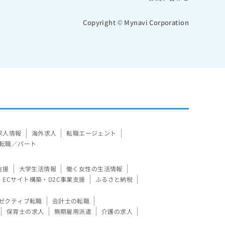
Copyright © Mynavi Corporation
求人情報
海外求人
転職エージェント
転職／パート
支援
大学生活情報
働く女性の生活情報
ECサイト構築・D2C事業支援
ふるさと納税
ゼクティブ転職
会計士の転職
保育士の求人
無期雇用派遣
介護の求人