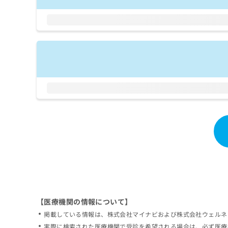
拡
資
きま
充
料
せん
の
ので
の
ご了
お
ご
承く
申
請
ださ
し
求
い。
込
は
み
こ
は
ち
こ
ら
ち
ら
無
料
掲
情
載
報
情
拡
報
充
の
の
修
お
【医療機関の情報について】
正
申
掲載している情報は、株式会社マイナビおよび株式会社ウェルネ
は
し
こ
実際に検索された医療機関で受診を希望される場合は、必ず医療
込