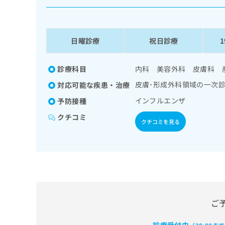
係
ク
者
リ
の
ニ
ッ
方
日曜診療
祝日診療
ク
は
ナ
こ
ビ
診療科目
内科 美容外科 皮膚科 
ち
に
皮膚･形成外科領域の一次
対応可能な疾患・治療
関
ら
す
インフルエンザ
予防接種
る
クチコミ
お
クチコミを見る
広
広
問
告
告
い
出
代
合
稿
わ
理
の
せ
店
お
は
の
問
こ
い
方
ち
ご
合
ら
は
わ
こ