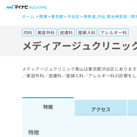
一
ホーム
関東
東京都
渋谷区
表参道
,
渋谷
,
明治神宮前〈原
般
ユ
内科
美容外科
皮膚科
産婦人科
アレルギー科
ー
ザ
メディアージュクリニッ
ー
の
方
メディアージュクリニック青山は東京都渋谷区にあります。
は
／美容外科／皮膚科／産婦人科／アレルギー科の診察をし
こ
ち
ら
特徴
アクセス
医
マ
療
イ
ナ
関
特徴
ビ