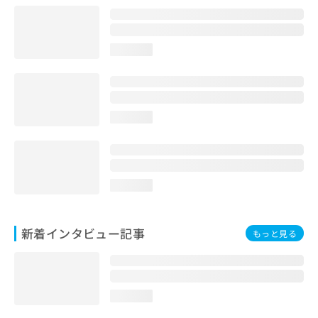
loading...
loading...
loading...
新着インタビュー記事
もっと見る
loading...