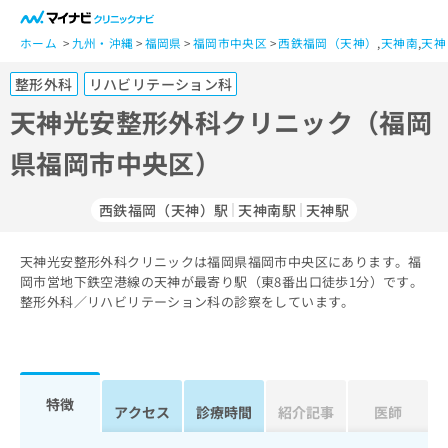
一
般
ホーム
九州・沖縄
福岡県
福岡市中央区
西鉄福岡（天神）
,
天神南
,
天神
ユ
整形外科
リハビリテーション科
ー
ザ
天神光安整形外科クリニック（福岡
ー
県福岡市中央区）
の
方
は
西鉄福岡（天神）駅
天神南駅
天神駅
こ
ち
天神光安整形外科クリニックは福岡県福岡市中央区にあります。福
ら
岡市営地下鉄空港線の天神が最寄り駅（東8番出口徒歩1分）です。
整形外科／リハビリテーション科の診察をしています。
医
マ
療
イ
関
ナ
係
ビ
者
ク
特徴
アクセス
診療時間
紹介記事
医師
の
リ
方
ニ