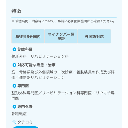
ッ
は
ク
こ
特徴
ナ
ち
ビ
診療時間・内容等について、事前に必ず医療機関にご確認ください。
ら
に
関
マイナンバー保
広
駅徒歩5分圏内
外国語対応
す
広
険証
告
る
告
代
お
診療科目
出
理
問
稿
整形外科 リハビリテーション科
店
い
の
対応可能な疾患・治療
合
の
お
わ
筋・骨格系及び外傷領域の一次診療／義肢装具の作成及び評
方
問
せ
価／運動器リハビリテーション
い
は
は
合
こ
専門医
こ
わ
ち
整形外科専門医／リハビリテーション科専門医／リウマチ専
ち
せ
ら
門医
ら
は
専門外来
こ
こち
ち
広
骨粗鬆症
らは
広
ら
告
マイ
クチコミ
告
出
ナビ