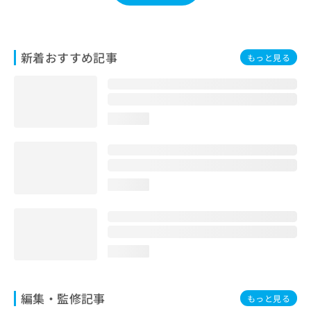
お
問
い
合
新着おすすめ記事
もっと見る
わ
せ
は
こ
loading...
ち
ら
loading...
loading...
編集・監修記事
もっと見る