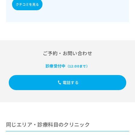
出
稿
クリ
資
クチコミを見る
稿
ニッ
の
料
クナ
の
お
の
ビサ
お
問
ご
イト
問
い
請
への
い
合
お問
求
合
合せ
わ
は
フォ
わ
せ
こ
ーム
せ
は
ち
ご予約・お問い合わせ
とな
は
こ
ら
りま
こ
ち
す。
診療受付中
（12:00まで）
ち
ら
クリ
無
ら
ニッ
料
クの
電話する
資
情
予
料
報
約・
の
症状
拡
のご
ご
充
相談
請
の
など
求
お
はで
は
申
きま
同じエリア・診療科目のクリニック
こ
せん
し
ので
ち
込