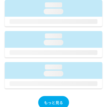
ご了
ら
み
承く
loading...
は
ださ
loading...
こ
無
い。
ち
料
ら
情
報
拡
掲
loading...
充
載
の
情
loading...
お
報
申
の
し
修
込
正
み
は
loading...
は
こ
loading...
こ
ち
ち
ら
ら
そ
の
他
もっと見る
の