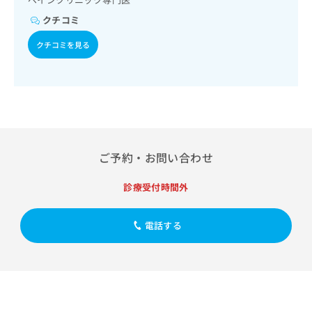
出
稿
クリ
資
稿
ニッ
の
クチコミ
料
クナ
の
お
の
ビサ
クチコミを見る
お
問
ご
イト
問
い
請
への
い
合
お問
求
合
合せ
わ
は
フォ
わ
せ
こ
ーム
せ
は
ち
とな
は
こ
ら
りま
こ
ち
す。
ご予約・お問い合わせ
ち
ら
クリ
無
ら
ニッ
料
クの
診療受付時間外
資
情
予
料
報
約・
の
症状
拡
電話する
のご
ご
充
相談
請
の
など
求
お
はで
は
申
きま
こ
せん
し
ので
ち
込