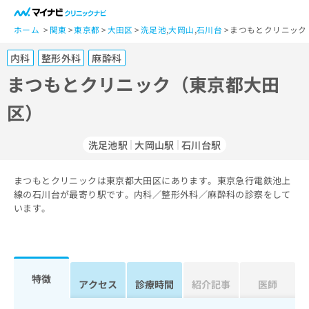
一
般
ホーム
関東
東京都
大田区
洗足池
,
大岡山
,
石川台
まつもとクリニック
ユ
内科
整形外科
麻酔科
ー
ザ
まつもとクリニック（東京都大田
ー
区）
の
方
は
洗足池駅
大岡山駅
石川台駅
こ
ち
まつもとクリニックは東京都大田区にあります。東京急行電鉄池上
ら
線の石川台が最寄り駅です。内科／整形外科／麻酔科の診察をして
います。
医
マ
療
イ
関
ナ
係
ビ
者
ク
特徴
アクセス
診療時間
紹介記事
医師
の
リ
方
ニ