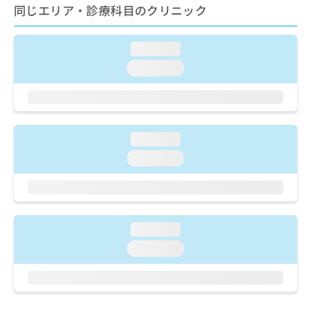
ご了
ら
み
同じエリア・診療科目のクリニック
承く
は
ださ
こ
無
い。
ち
loading...
料
ら
情
loading...
報
拡
掲
充
載
の
情
お
報
loading...
申
の
loading...
し
修
込
正
み
は
は
こ
こ
ち
loading...
ち
ら
ら
loading...
そ
の
他
の