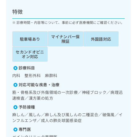
ッ
は
ク
こ
特徴
ナ
ち
ビ
診療時間・内容等について、事前に必ず医療機関にご確認ください。
ら
に
関
マイナンバー保
広
駐車場あり
外国語対応
す
広
険証
告
る
告
代
セカンドオピニ
お
出
オン対応
理
問
稿
店
い
の
診療科目
合
の
お
内科 整形外科 麻酔科
わ
方
問
せ
い
は
対応可能な疾患・治療
は
合
こ
筋・骨格系及び外傷領域の一次診療／神経ブロック／病理迅
こ
わ
ち
速検査／漢方薬の処方
ち
せ
ら
予防接種
ら
は
こ
麻しん／風しん／麻しん及び風しんの二種混合／破傷風／イ
こち
ち
ンフルエンザ／成人の肺炎球菌感染症
広
らは
広
ら
告
マイ
専門医
告
出
ナビ
ペインクリニック専門医