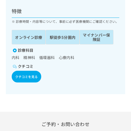
ッ
は
ク
こ
特徴
ナ
ち
ビ
診療時間・内容等について、事前に必ず医療機関にご確認ください。
ら
に
関
マイナンバー保
広
オンライン診療
駅徒歩5分圏内
す
広
険証
告
る
告
代
お
診療科目
出
理
問
稿
内科 精神科 循環器科 心療内科
店
い
の
クチコミ
合
の
お
わ
方
問
クチコミを見る
せ
い
は
は
合
こ
こ
わ
ち
ち
せ
ら
ら
は
こ
こち
ち
広
らは
広
ら
告
ご予約・お問い合わせ
マイ
告
出
ナビ