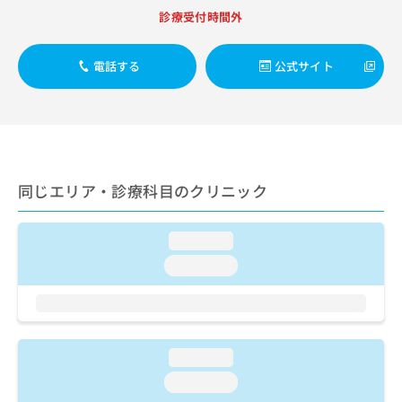
出
稿
クリ
資
診療受付時間外
稿
ニッ
の
料
クナ
の
お
の
ビサ
お
問
ご
電話する
公式サイト
イト
問
い
請
への
い
合
お問
求
合
合せ
わ
は
フォ
わ
せ
こ
ーム
せ
は
ち
とな
は
こ
ら
りま
こ
ち
同じエリア・診療科目のクリニック
す。
ち
ら
クリ
無
ら
ニッ
料
クの
loading...
資
情
予
料
loading...
報
約・
の
症状
拡
のご
ご
充
相談
請
の
など
求
お
はで
は
申
loading...
きま
こ
せん
し
loading...
ので
ち
込