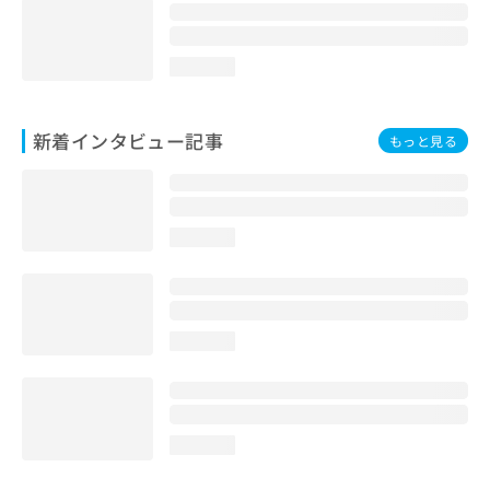
loading...
新着インタビュー記事
もっと見る
loading...
loading...
loading...