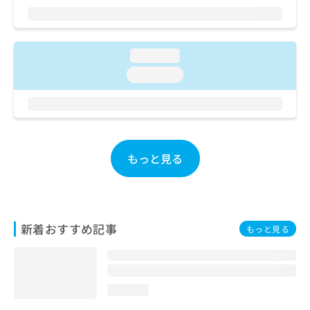
ご了
ら
み
承く
は
ださ
こ
無
い。
ち
料
loading...
ら
情
loading...
報
拡
掲
充
載
の
情
お
報
申
の
もっと見る
し
修
込
正
み
は
は
こ
こ
ち
新着おすすめ記事
もっと見る
ち
ら
ら
そ
の
loading...
他
の