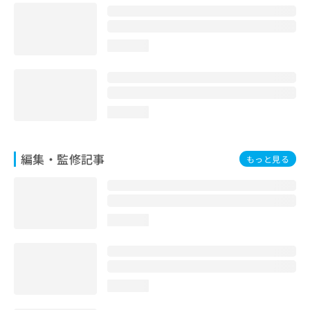
お
問
い
loading...
合
わ
せ
は
こ
loading...
ち
ら
編集・監修記事
もっと見る
loading...
loading...