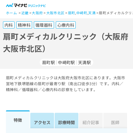
一
般
ホーム
近畿
大阪府
大阪市北区
扇町
,
中崎町
,
天満
扇町メディカルクリ
ユ
内科
精神科
循環器科
心療内科
ー
ザ
扇町メディカルクリニック（大阪府
ー
大阪市北区）
の
方
は
扇町駅
中崎町駅
天満駅
こ
ち
扇町メディカルクリニックは大阪府大阪市北区にあります。大阪市
ら
営地下鉄堺筋線の扇町が最寄り駅（南出口徒歩3分）です。内科／
精神科／循環器科／心療内科の診察をしています。
医
マ
療
イ
関
ナ
係
ビ
者
ク
特徴
アクセス
診療時間
紹介記事
医師
の
リ
方
ニ