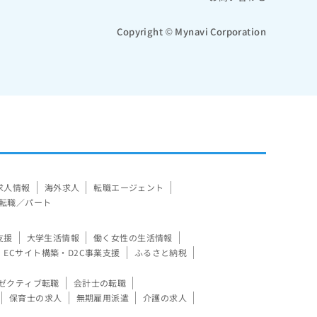
Copyright © Mynavi Corporation
求人情報
海外求人
転職エージェント
転職／パート
支援
大学生活情報
働く女性の生活情報
ECサイト構築・D2C事業支援
ふるさと納税
ゼクティブ転職
会計士の転職
保育士の求人
無期雇用派遣
介護の求人