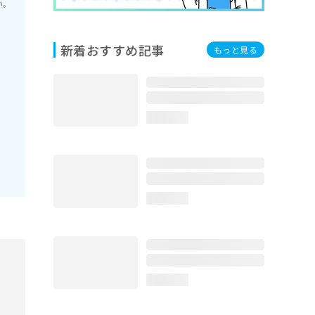
い。
新着おすすめ記事
もっと見る
loading...
loading...
loading...