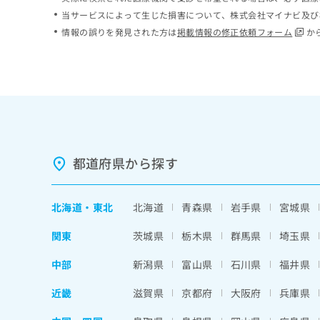
ち
み
当サービスによって生じた損害について、株式会社マイナビ及び
ら
は
情報の誤りを発見された方は
掲載情報の修正依頼フォーム
か
こ
ち
そ
ら
の
他
の
お
問
い
都道府県から探す
合
わ
せ
北海道
・
東北
北海道
青森県
岩手県
宮城県
は
こ
関東
茨城県
栃木県
群馬県
埼玉県
ち
ら
中部
新潟県
富山県
石川県
福井県
近畿
滋賀県
京都府
大阪府
兵庫県