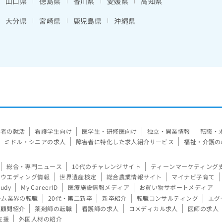
山口県
徳島県
香川県
愛媛県
高知県
大分県
宮崎県
鹿児島県
沖縄県
験者の就活
看護学生向け
医学生・研修医向け
独立・開業情報
転職・
ミドル・シニアの求人
障害者に特化した求人紹介サービス
福祉・介護の
総合・専門ニュース
10代のチャレンジサイト
ティーンマーケティング
ウエディング情報
世界遺産検定
総合農業情報サイト
マイナビ子育て
tudy
My CareerID
医療施設情報メディア
お買い物サポートメディア
ーム業界の転職
20代・第二新卒
新卒紹介
転職コンサルティング
エグ
顧問紹介
薬剤師の転職
看護師の求人
コメディカル求人
医師の求人
支援
外国人材の紹介