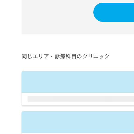
せ
こち
ち
らは
は
マイ
こ
ら
ナビ
ち
クリ
ら
ニッ
クナ
広
ビサ
広
資
イト
告
告
への
料
出
出
お問
の
稿
同じエリア・診療科目のクリニック
合せ
稿
ご
の
フォ
の
請
お
ーム
お
求
問
とな
問
りま
は
い
い
す。
こ
合
合
クリ
ち
わ
ニッ
わ
ら
せ
クの
せ
は
予
は
約・
こ
こ
無
症状
ち
ち
のご
料
ら
相談
ら
情
など
報
はで