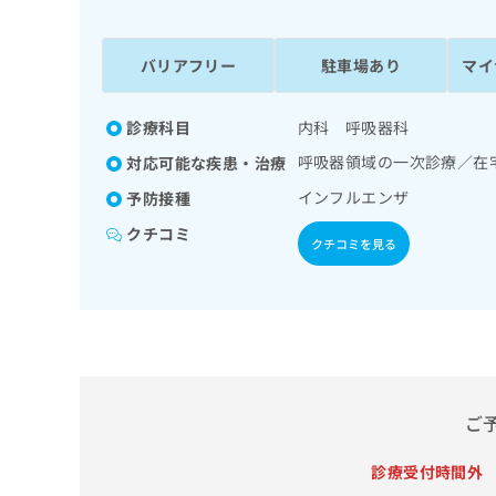
係
ク
者
リ
の
ニ
バリアフリー
駐車場あり
マイ
ッ
方
ク
は
ナ
診療科目
内科 呼吸器科
こ
ビ
呼吸器領域の一次診療／在
対応可能な疾患・治療
ち
に
関
ら
インフルエンザ
予防接種
す
クチコミ
る
クチコミを見る
お
広
広
問
告
告
い
出
代
合
稿
わ
理
の
せ
店
お
は
の
問
こ
ご
い
方
ち
合
ら
は
診療受付時間外
わ
こ