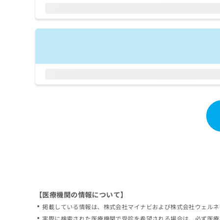
拡
資
きま
充
料
せん
の
ので
の
ご了
お
ご
承く
申
請
ださ
し
求
い。
込
は
み
こ
は
ち
こ
ら
ち
ら
無
料
掲
情
載
報
情
拡
報
充
の
の
修
お
【医療機関の情報について】
正
申
掲載している情報は、株式会社マイナビおよび株式会社ウェルネ
は
し
こ
実際に検索された医療機関で受診を希望される場合は、必ず医療
込