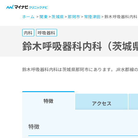
一
ホーム
関東
茨城県
那珂市
常陸津田
鈴木呼吸器科内科
般
ユ
内科
呼吸器科
ー
ザ
鈴木呼吸器科内科（茨城
ー
の
方
鈴木呼吸器科内科は茨城県那珂市にあります。JR水郡線
は
こ
ち
ら
特徴
アクセス
医
マ
療
イ
特徴
ナ
関
ビ