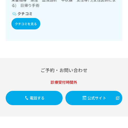
出
稿
クリ
資
る) 日帰り手術
稿
ニッ
の
料
クナ
の
クチコミ
お
の
ビサ
お
問
ご
イト
クチコミを見る
問
い
請
への
い
合
お問
求
合
合せ
わ
は
フォ
わ
せ
こ
ーム
せ
は
ち
とな
は
こ
ら
りま
こ
ち
す。
ち
ら
クリ
無
ご予約・お問い合わせ
ら
ニッ
料
クの
資
情
予
診療受付時間外
料
報
約・
の
症状
拡
のご
ご
充
電話する
公式サイト
相談
請
の
など
求
お
はで
は
申
きま
こ
せん
し
ので
ち
込