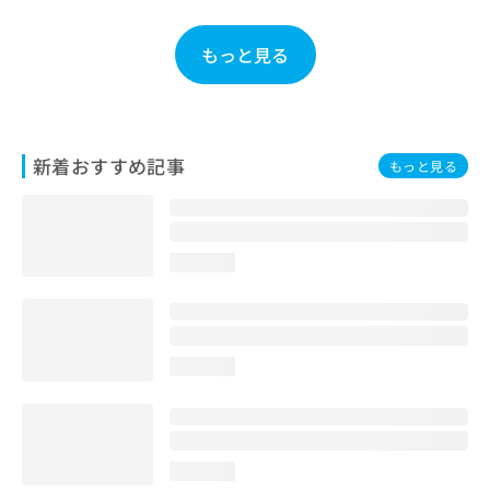
お
問
もっと見る
い
合
わ
せ
は
新着おすすめ記事
もっと見る
こ
ち
ら
loading...
loading...
loading...