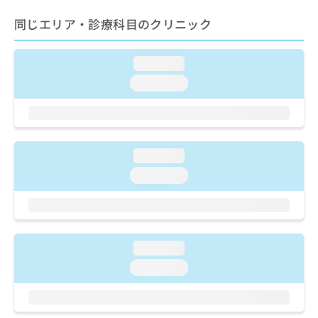
ご了
ら
み
承く
は
同じエリア・診療科目のクリニック
ださ
こ
無
い。
ち
料
loading...
ら
情
報
loading...
拡
掲
充
載
の
情
お
報
申
の
loading...
し
修
loading...
込
正
み
は
は
こ
こ
ち
ち
ら
loading...
ら
loading...
そ
の
他
の