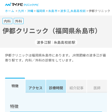
一
般
ホーム
九州・沖縄
福岡県
糸島市
波多江
,
糸島高校前
伊都クリニック
ユ
内科
外科
ー
ザ
伊都クリニック（福岡県糸島市）
ー
の
波多江駅
糸島高校前駅
方
は
こ
伊都クリニックは福岡県糸島市にあります。JR筑肥線の波多江が最
寄り駅です。内科／外科の診察をしています。
ち
ら
医
マ
療
イ
特徴
アクセス
診療時間
紹介記事
医師
関
ナ
係
ビ
者
ク
の
リ
特徴
方
ニ