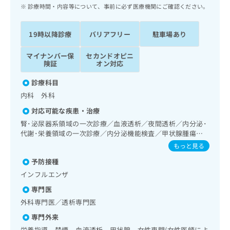
ッ
は
診療時間・内容等について、事前に必ず医療機関にご確認ください。
ク
こ
ナ
ち
19時以降診療
バリアフリー
駐車場あり
ビ
ら
に
マイナンバー保
セカンドオピニ
関
広
険証
オン対応
す
広
告
る
告
診療科目
代
お
出
内科 外科
理
問
稿
店
い
の
対応可能な疾患・治療
合
の
お
腎･泌尿器系領域の一次診療／血液透析／夜間透析／内分泌･
わ
方
問
代謝･栄養領域の一次診療／内分泌機能検査／甲状腺腫瘍手
せ
い
は
術
もっと見る
は
合
こ
こ
わ
予防接種
ち
ち
せ
インフルエンザ
ら
ら
は
専門医
こ
こち
ち
外科専門医／透析専門医
広
らは
広
ら
告
マイ
専門外来
告
出
ナビ
栄養指導 禁煙 血液透析 甲状腺 女性専門(女性医師によ