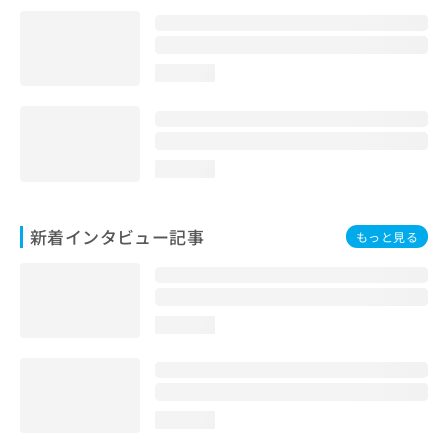
loading...
loading...
新着インタビュー記事
もっと見る
loading...
loading...