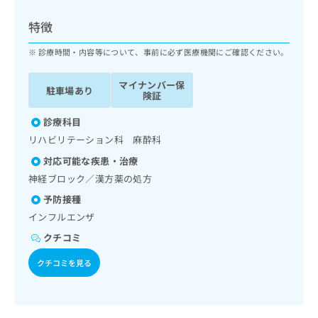
ッ
は
ク
こ
特徴
ナ
ち
ビ
診療時間・内容等について、事前に必ず医療機関にご確認ください。
ら
に
関
マイナンバー保
広
駐車場あり
す
広
険証
告
る
告
代
お
診療科目
出
理
問
稿
リハビリテーション科 麻酔科
店
い
の
対応可能な疾患・治療
合
の
お
わ
神経ブロック／漢方薬の処方
方
問
せ
い
は
予防接種
は
合
こ
インフルエンザ
こ
わ
ち
ち
せ
クチコミ
ら
ら
は
クチコミを見る
こ
こち
ち
広
らは
広
ら
告
マイ
告
出
ナビ