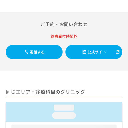
出
稿
クリ
資
稿
ニッ
の
料
クナ
の
お
の
ビサ
お
問
ご
イト
ご予約・お問い合わせ
問
い
請
への
い
合
お問
求
合
診療受付時間外
合せ
わ
は
フォ
わ
せ
こ
ーム
せ
は
ち
とな
電話する
公式サイト
は
こ
ら
りま
こ
ち
す。
ち
ら
クリ
無
ら
ニッ
料
クの
資
情
予
料
報
約・
の
症状
同じエリア・診療科目のクリニック
拡
のご
ご
充
相談
請
の
など
求
loading...
お
はで
は
申
きま
loading...
こ
せん
し
ので
ち
込