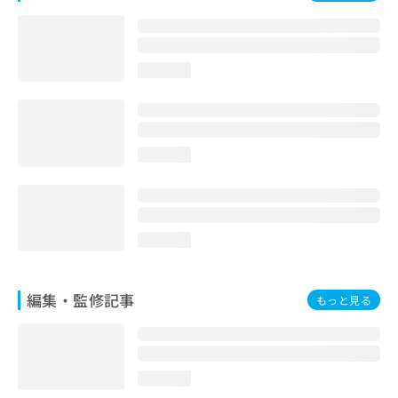
お
問
い
合
loading...
わ
せ
は
こ
ち
loading...
ら
loading...
編集・監修記事
もっと見る
loading...