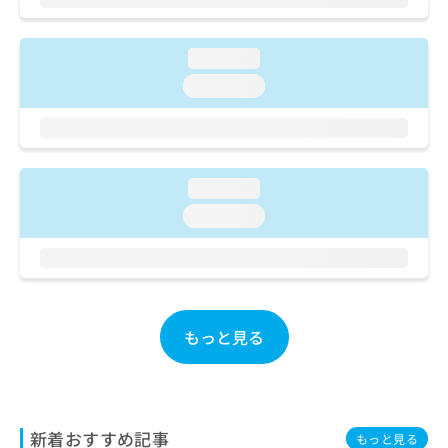
ご了
ら
み
承く
は
ださ
こ
無
い。
loading...
ち
料
loading...
ら
情
報
拡
掲
充
載
の
情
loading...
お
報
申
の
loading...
し
修
込
正
み
は
は
こ
こ
ち
ち
もっと見る
ら
ら
そ
の
他
新着おすすめ記事
もっと見る
の