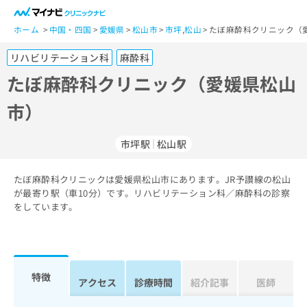
一
般
ホーム
中国・四国
愛媛県
松山市
市坪
,
松山
たぼ麻酔科クリニック（
ユ
リハビリテーション科
麻酔科
ー
ザ
たぼ麻酔科クリニック（愛媛県松山
ー
市）
の
方
は
市坪駅
松山駅
こ
ち
たぼ麻酔科クリニックは愛媛県松山市にあります。JR予讃線の松山
ら
が最寄り駅（車10分）です。リハビリテーション科／麻酔科の診察
をしています。
医
マ
療
イ
関
ナ
係
ビ
者
ク
特徴
アクセス
診療時間
紹介記事
医師
の
リ
方
ニ