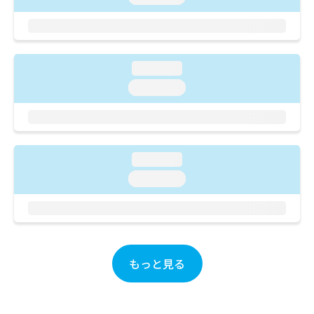
ご了
ら
み
承く
は
ださ
こ
無
い。
ち
料
ら
情
loading...
報
loading...
拡
掲
充
載
の
情
お
報
申
の
loading...
し
修
込
loading...
正
み
は
は
こ
こ
ち
ち
ら
ら
もっと見る
そ
の
他
の