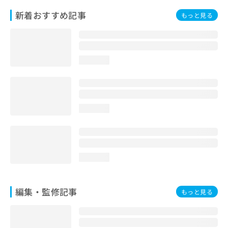
お
新着おすすめ記事
もっと見る
問
い
合
わ
せ
loading...
は
こ
ち
ら
loading...
loading...
編集・監修記事
もっと見る