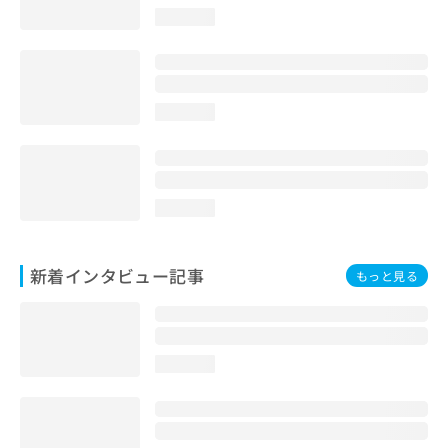
loading...
loading...
loading...
新着インタビュー記事
もっと見る
loading...