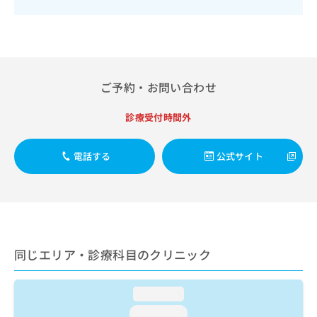
出
稿
クリ
資
稿
ニッ
の
料
クナ
の
お
の
ビサ
お
問
ご
イト
問
い
請
への
い
合
お問
求
ご予約・お問い合わせ
合
合せ
わ
は
フォ
わ
せ
こ
ーム
せ
診療受付時間外
は
ち
とな
は
こ
ら
りま
こ
ち
す。
電話する
公式サイト
ち
ら
クリ
無
ら
ニッ
料
クの
資
情
予
料
報
約・
の
症状
拡
のご
ご
充
相談
請
同じエリア・診療科目のクリニック
の
など
求
お
はで
は
申
きま
こ
loading...
せん
し
ので
ち
込
loading...