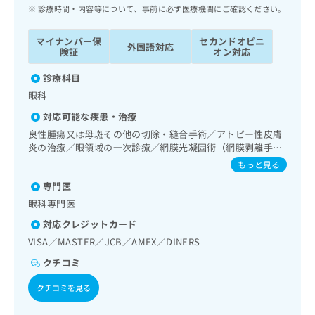
ッ
は
診療時間・内容等について、事前に必ず医療機関にご確認ください。
ク
こ
ナ
ち
マイナンバー保
セカンドオピニ
外国語対応
ビ
険証
オン対応
ら
に
関
診療科目
広
す
広
眼科
告
る
告
代
対応可能な疾患・治療
お
出
理
問
良性腫瘍又は母斑その他の切除・縫合手術／アトピー性皮膚
稿
店
炎の治療／眼領域の一次診療／網膜光凝固術（網膜剥離手
い
の
術）／コンタクトレンズ検査／小児視力障害診療
合
の
お
もっと見る
わ
方
問
専門医
せ
い
は
眼科専門医
は
合
こ
こ
わ
対応クレジットカード
ち
ち
せ
ら
VISA／MASTER／JCB／AMEX／DINERS
ら
は
こ
クチコミ
こち
ち
広
らは
クチコミを見る
広
ら
告
マイ
告
出
ナビ