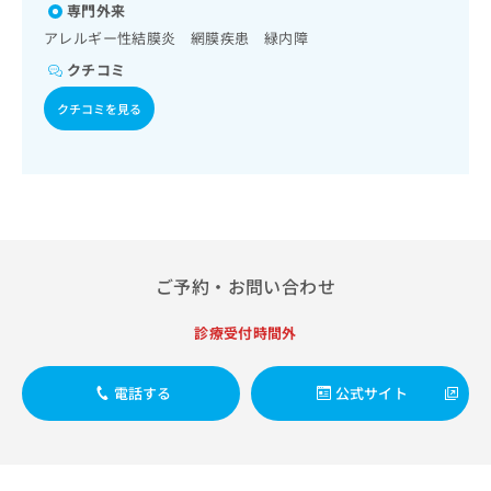
出
稿
クリ
専門外来
資
稿
ニッ
の
料
アレルギー性結膜炎 網膜疾患 緑内障
クナ
の
お
の
ビサ
クチコミ
お
問
ご
イト
問
い
請
への
クチコミを見る
い
合
お問
求
合
合せ
わ
は
フォ
わ
せ
こ
ーム
せ
は
ち
とな
は
こ
ら
りま
こ
ち
す。
ち
ら
クリ
無
ら
ニッ
料
ご予約・お問い合わせ
クの
資
情
予
料
報
約・
診療受付時間外
の
症状
拡
のご
ご
充
相談
請
の
電話する
公式サイト
など
求
お
はで
は
申
きま
こ
せん
し
ので
ち
込