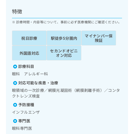
ッ
は
ク
こ
特徴
ナ
ち
ビ
診療時間・内容等について、事前に必ず医療機関にご確認ください。
ら
に
関
マイナンバー保
広
祝日診療
駅徒歩5分圏内
す
広
険証
告
る
告
代
セカンドオピニ
お
出
外国語対応
オン対応
理
問
稿
店
い
の
診療科目
合
の
お
眼科 アレルギー科
わ
方
問
せ
い
は
対応可能な疾患・治療
は
合
こ
眼領域の一次診療／網膜光凝固術（網膜剥離手術）／コンタ
こ
わ
ち
クトレンズ検査
ち
せ
ら
予防接種
ら
は
こ
インフルエンザ
こち
ち
広
専門医
らは
広
ら
告
マイ
眼科専門医
告
出
ナビ