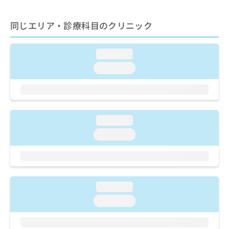
ご了
ら
み
承く
は
ださ
同じエリア・診療科目のクリニック
こ
無
い。
ち
料
ら
情
loading...
報
拡
loading...
掲
充
載
の
情
お
報
申
の
し
loading...
修
込
正
loading...
み
は
は
こ
こ
ち
ち
ら
ら
loading...
そ
loading...
の
他
の