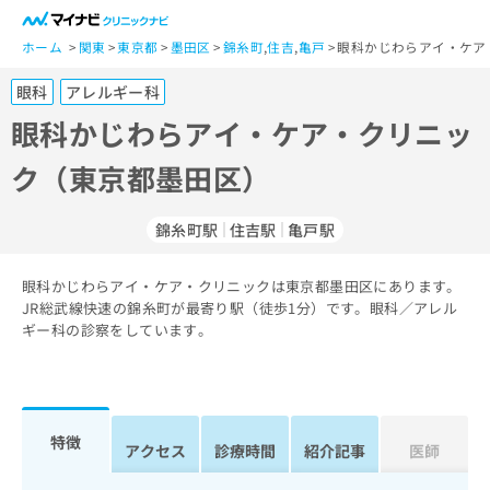
一
般
ホーム
関東
東京都
墨田区
錦糸町
,
住吉
,
亀戸
眼科かじわらアイ・ケア
ユ
眼科
アレルギー科
ー
ザ
眼科かじわらアイ・ケア・クリニッ
ー
ク（東京都墨田区）
の
方
は
錦糸町駅
住吉駅
亀戸駅
こ
ち
眼科かじわらアイ・ケア・クリニックは東京都墨田区にあります。
ら
JR総武線快速の錦糸町が最寄り駅（徒歩1分）です。眼科／アレル
ギー科の診察をしています。
医
マ
療
イ
関
ナ
係
ビ
者
ク
特徴
アクセス
診療時間
紹介記事
医師
の
リ
方
ニ