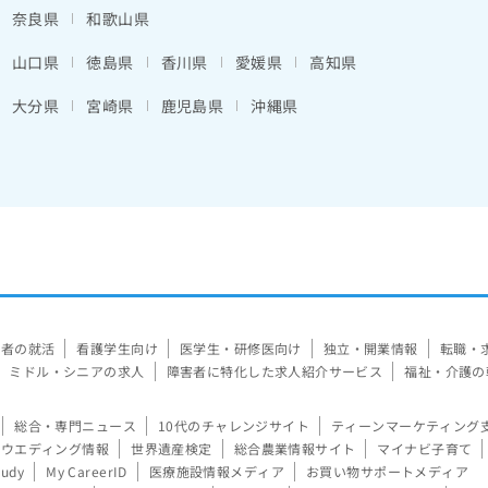
奈良県
和歌山県
山口県
徳島県
香川県
愛媛県
高知県
大分県
宮崎県
鹿児島県
沖縄県
験者の就活
看護学生向け
医学生・研修医向け
独立・開業情報
転職・
ミドル・シニアの求人
障害者に特化した求人紹介サービス
福祉・介護の
総合・専門ニュース
10代のチャレンジサイト
ティーンマーケティング
ウエディング情報
世界遺産検定
総合農業情報サイト
マイナビ子育て
tudy
My CareerID
医療施設情報メディア
お買い物サポートメディア