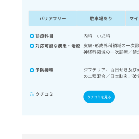
係
ク
者
リ
の
ニ
バリアフリー
駐車場あり
マイ
ッ
方
ク
は
ナ
診療科目
内科 小児科
こ
ビ
皮膚･形成外科領域の一次
対応可能な疾患・治療
ち
に
神経科領域の一次診療／禁
関
ら
／耳鼻咽喉領域の一次診療
す
治療）／在宅酸素療法／消
る
ジフテリア、百日せき及び
予防接種
次診療／循環器系領域の一
お
広
の二種混合／日本脳炎／破
領域の一次診療／インスリ
広
問
ルス感染症／水痘／インフ
告
病による合併症に対する継
告
い
ロタウイルス感染症
出
傷領域の一次診療／小児領
代
合
クチコミ
稿
クチコミを見る
漢方薬の処方／在宅におけ
わ
理
の
せ
店
お
は
の
問
こ
い
方
ち
合
ら
は
わ
こ