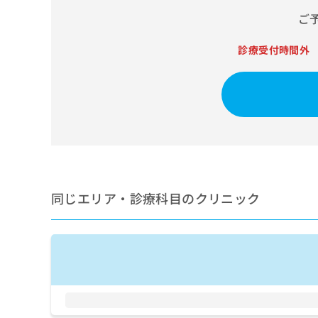
せ
こち
ち
らは
ご
は
マイ
こ
ら
ナビ
ち
診療受付時間外
クリ
ら
ニッ
クナ
広
ビサ
広
資
イト
告
告
への
料
出
出
お問
の
稿
合せ
稿
ご
の
フォ
の
請
お
ーム
お
求
問
とな
問
りま
は
い
い
同じエリア・診療科目のクリニック
す。
こ
合
合
クリ
ち
わ
ニッ
わ
ら
せ
クの
せ
は
予
は
約・
こ
こ
無
症状
ち
ち
のご
料
ら
相談
ら
情
など
報
はで