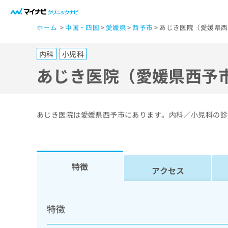
一
ホーム
中国・四国
愛媛県
西予市
あじき医院（愛媛県西
般
ユ
内科
小児科
ー
ザ
あじき医院（愛媛県西予
ー
の
方
あじき医院は愛媛県西予市にあります。内科／小児科の診
は
こ
ち
ら
特徴
アクセス
医
マ
療
イ
特徴
ナ
関
ビ