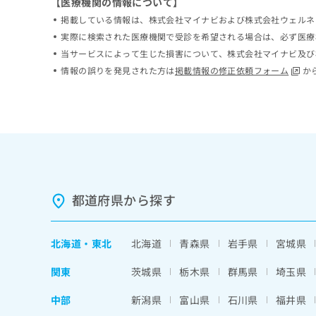
【医療機関の情報について】
ち
み
掲載している情報は、株式会社マイナビおよび株式会社ウェルネ
ら
は
実際に検索された医療機関で受診を希望される場合は、必ず医療
こ
当サービスによって生じた損害について、株式会社マイナビ及び
ち
そ
ら
情報の誤りを発見された方は
掲載情報の修正依頼フォーム
か
の
他
の
お
問
い
合
わ
せ
都道府県から探す
は
こ
ち
北海道
・
東北
北海道
青森県
岩手県
宮城県
ら
関東
茨城県
栃木県
群馬県
埼玉県
中部
新潟県
富山県
石川県
福井県