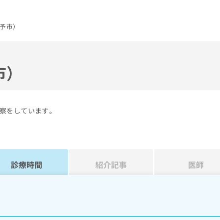
予市）
市）
察をしています。
診療時間
紹介記事
医師