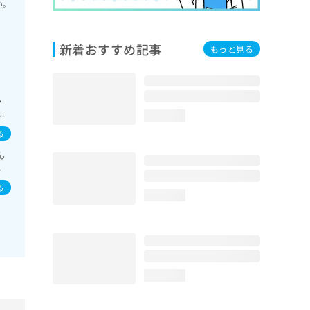
い。
新着おすすめ記事
もっと見る
・
療
loading...
群
る
の一
ん
栄養
イ
尿
／
外
る
loading...
／
loading...