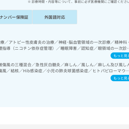
診療時間・内容等について、事前に必ず医療機関にご確認くださ
ナンバー保険証
外国語対応
診療／アトピー性皮膚炎の治療／神経･脳血管領域の一次診療／精神科
煙指導（ニコチン依存症管理）／睡眠障害／認知症／眼領域の一次診
／呼吸器領域の一次診療／在宅持続陽圧呼吸療法（睡眠時無呼吸症候
もっと見
化器系領域の一次診療／上部消化管内視鏡検査／肝･胆道・膵臓領域
破傷風の三種混合／急性灰白髄炎／麻しん／風しん／麻しん及び風し
次診療／腎･泌尿器系領域の一次診療／尿失禁の治療／内分泌･代謝･
傷風／結核／Hib感染症／小児の肺炎球菌感染症／ヒトパピローマウ
ン療法／糖尿病患者教育（食事療法、運動療法、自己血糖測定）／糖
ルエンザ／成人の肺炎球菌感染症／おたふくかぜ／A型肝炎／B型肝炎
続的な管理及び指導／血液・免疫系領域の一次診療／筋・骨格系及び
もっと見
域の一次診療／小児アレルギー疾患／医療用麻薬によるがん疼痛治療
る看取り