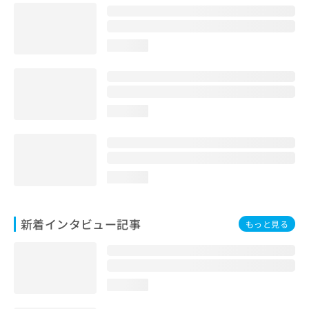
loading...
loading...
loading...
新着インタビュー記事
もっと見る
loading...