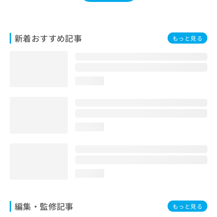
お
問
い
合
新着おすすめ記事
もっと見る
わ
せ
は
こ
loading...
ち
ら
loading...
loading...
編集・監修記事
もっと見る