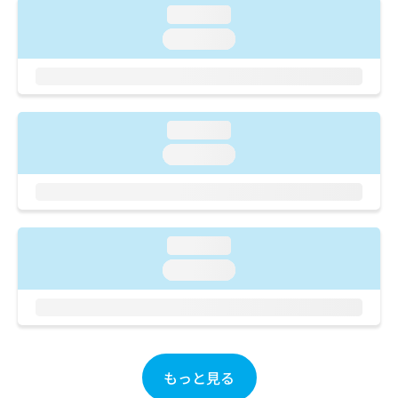
ご了
ら
み
loading...
承く
は
ださ
loading...
こ
無
い。
ち
料
ら
情
報
拡
掲
loading...
充
載
の
loading...
情
お
報
申
の
し
修
込
正
み
は
loading...
は
こ
loading...
こ
ち
ち
ら
ら
そ
の
他
もっと見る
の