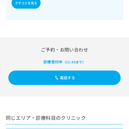
出
稿
クリ
クチコミを見る
資
稿
ニッ
の
料
クナ
の
お
の
ビサ
お
問
ご
イト
問
い
請
への
い
合
お問
求
合
合せ
わ
は
フォ
わ
せ
こ
ーム
せ
は
ご予約・お問い合わせ
ち
とな
は
こ
ら
りま
こ
ち
す。
診療受付中
（12:30まで）
ち
ら
クリ
無
ら
ニッ
料
クの
電話する
資
情
予
料
報
約・
の
症状
拡
のご
ご
充
相談
請
の
など
求
お
はで
は
申
きま
同じエリア・診療科目のクリニック
こ
せん
し
ので
ち
込