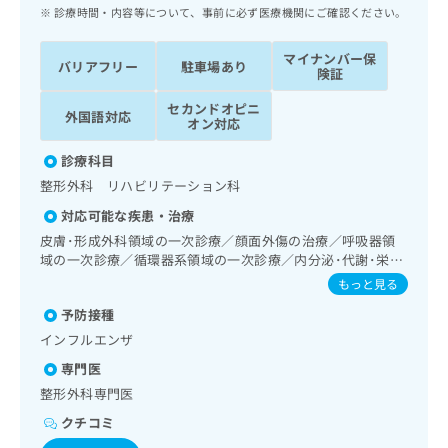
ッ
は
診療時間・内容等について、事前に必ず医療機関にご確認ください。
ク
こ
ナ
ち
マイナンバー保
バリアフリー
駐車場あり
ビ
険証
ら
に
セカンドオピニ
関
外国語対応
広
オン対応
す
広
告
る
告
診療科目
代
お
出
整形外科 リハビリテーション科
理
問
稿
店
い
の
対応可能な疾患・治療
合
の
お
皮膚･形成外科領域の一次診療／顔面外傷の治療／呼吸器領
わ
方
問
域の一次診療／循環器系領域の一次診療／内分泌･代謝･栄養
せ
い
は
領域の一次診療／筋・骨格系及び外傷領域の一次診療／義肢
もっと見る
は
合
こ
装具の作成及び評価
こ
わ
予防接種
ち
ち
せ
インフルエンザ
ら
ら
は
専門医
こ
こち
ち
整形外科専門医
広
らは
広
ら
告
マイ
クチコミ
告
出
ナビ