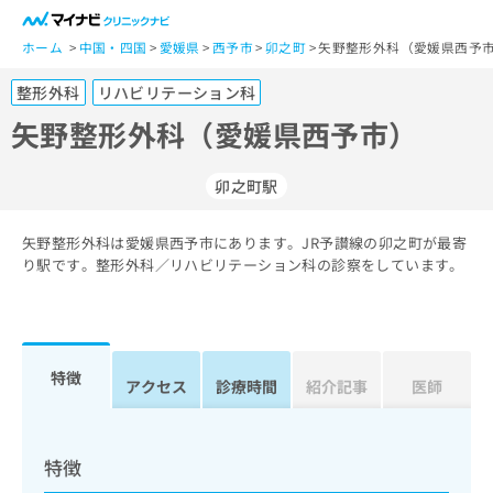
一
般
ホーム
中国・四国
愛媛県
西予市
卯之町
矢野整形外科（愛媛県西予市
ユ
整形外科
リハビリテーション科
ー
ザ
矢野整形外科（愛媛県西予市）
ー
の
卯之町駅
方
は
こ
矢野整形外科は愛媛県西予市にあります。JR予讃線の卯之町が最寄
り駅です。整形外科／リハビリテーション科の診察をしています。
ち
ら
医
マ
療
イ
特徴
アクセス
診療時間
紹介記事
医師
関
ナ
係
ビ
者
ク
の
リ
特徴
方
ニ