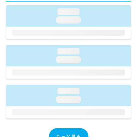
ご了
ら
み
承く
は
ださ
loading...
こ
無
い。
loading...
ち
料
ら
情
報
拡
掲
充
載
loading...
の
情
お
loading...
報
申
の
し
修
込
正
み
は
は
こ
loading...
こ
ち
loading...
ち
ら
ら
そ
の
他
の
もっと見る