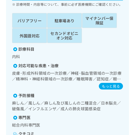
ッ
は
診療時間・内容等について、事前に必ず医療機関にご確認ください。
ク
こ
ナ
ち
マイナンバー保
バリアフリー
駐車場あり
ビ
険証
ら
に
関
セカンドオピニ
外国語対応
広
オン対応
す
広
告
る
告
診療科目
代
お
出
理
内科
問
稿
店
い
の
対応可能な疾患・治療
合
の
お
皮膚･形成外科領域の一次診療／神経･脳血管領域の一次診療
わ
方
問
／精神科・神経科領域の一次診療／睡眠障害／認知症／眼領
せ
い
は
域の一次診療／耳鼻咽喉領域の一次診療／呼吸器領域の一次
もっと見る
は
合
こ
診療／消化器系領域の一次診療／肝･胆道・膵臓領域の一次
こ
わ
予防接種
診療／循環器系領域の一次診療／腎･泌尿器系領域の一次診
ち
ち
せ
療／内分泌･代謝･栄養領域の一次診療／内分泌機能検査／糖
ら
麻しん／風しん／麻しん及び風しんの二種混合／日本脳炎／
ら
は
尿病による合併症に対する継続的な管理及び指導／血液・免
破傷風／インフルエンザ／成人の肺炎球菌感染症
こ
疫系領域の一次診療／筋・骨格系及び外傷領域の一次診療／
こち
専門医
ち
小児領域の一次診療／漢方薬の処方
広
らは
広
ら
総合内科専門医
告
マイ
告
出
ナビ
クチコミ