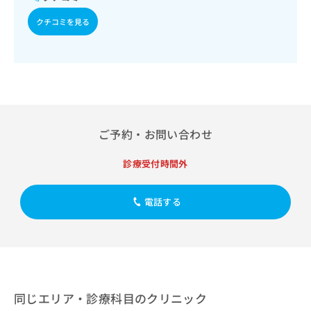
出
稿
クリ
資
稿
ニッ
の
料
クチコミを見る
クナ
の
お
の
ビサ
お
問
ご
イト
問
い
請
への
い
合
お問
求
合
合せ
わ
は
フォ
わ
せ
こ
ーム
せ
は
ち
とな
は
こ
ご予約・お問い合わせ
ら
りま
こ
ち
す。
ち
ら
クリ
診療受付時間外
無
ら
ニッ
料
クの
資
情
予
電話する
料
報
約・
の
症状
拡
のご
ご
充
相談
請
の
など
求
お
はで
は
申
きま
こ
せん
し
同じエリア・診療科目のクリニック
ので
ち
込