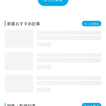
お
問
い
合
わ
新着おすすめ記事
もっと見る
せ
は
こ
ち
loading...
ら
loading...
loading...
編集・監修記事
もっと見る