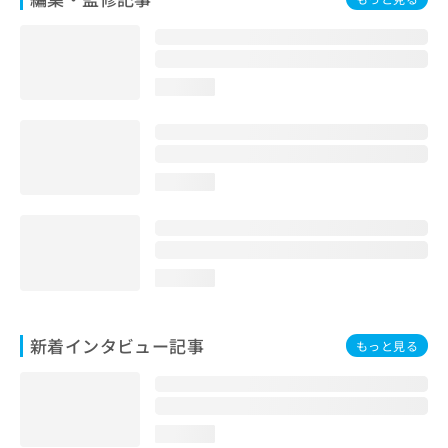
loading...
loading...
loading...
新着インタビュー記事
もっと見る
loading...