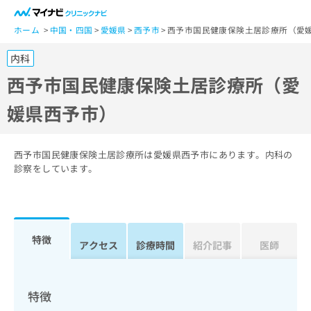
一
般
ホーム
中国・四国
愛媛県
西予市
西予市国民健康保険土居診療所（愛
ユ
内科
ー
ザ
西予市国民健康保険土居診療所（愛
ー
媛県西予市）
の
方
は
こ
西予市国民健康保険土居診療所は愛媛県西予市にあります。内科の
ち
診察をしています。
ら
医
マ
療
イ
特徴
関
アクセス
診療時間
紹介記事
医師
ナ
係
ビ
者
ク
の
リ
特徴
方
ニ