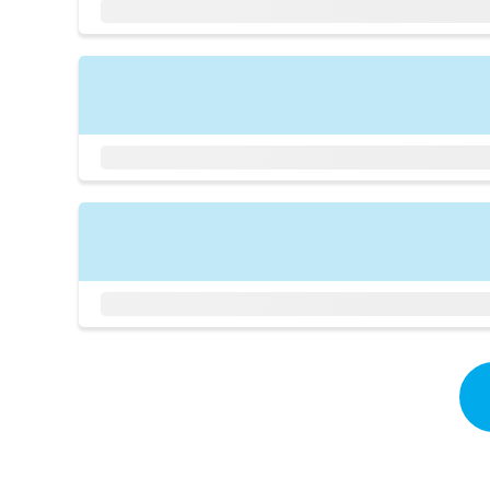
拡
資
きま
充
料
せん
の
ので
の
ご了
お
ご
承く
申
請
ださ
し
求
い。
込
は
み
こ
は
ち
こ
ら
ち
ら
無
料
掲
情
載
報
情
拡
報
充
の
の
修
お
正
申
は
し
こ
込