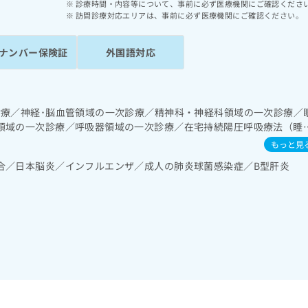
診療時間・内容等について、事前に必ず医療機関にご確認くださ
訪問診療対応エリアは、事前に必ず医療機関にご確認ください。
ナンバー保険証
外国語対応
診療／神経･脳血管領域の一次診療／精神科・神経科領域の一次診療／
領域の一次診療／呼吸器領域の一次診療／在宅持続陽圧呼吸療法（睡
宅酸素療法／消化器系領域の一次診療／上部消化管内視鏡検査／肝･
もっと見
循環器系領域の一次診療／腎･泌尿器系領域の一次診療／内分泌･代謝
合／日本脳炎／インフルエンザ／成人の肺炎球菌感染症／B型肝炎
リン療法／糖尿病患者教育（食事療法、運動療法、自己血糖測定）／
継続的な管理及び指導／血液・免疫系領域の一次診療／筋・骨格系及
領域の一次診療／医療用麻薬によるがん疼痛治療／漢方薬の処方／在