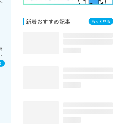
い。
新着おすすめ記事
もっと見る
眼
loading...
眠
胆
る
･栄
糖
び
loading...
宅
loading...