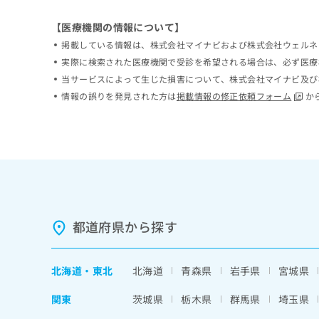
ち
み
ら
【医療機関の情報について】
は
こ
掲載している情報は、株式会社マイナビおよび株式会社ウェルネ
ち
実際に検索された医療機関で受診を希望される場合は、必ず医療
そ
ら
当サービスによって生じた損害について、株式会社マイナビ及び
の
他
情報の誤りを発見された方は
掲載情報の修正依頼フォーム
か
の
お
問
い
合
わ
せ
は
こ
都道府県から探す
ち
ら
北海道
・
東北
北海道
青森県
岩手県
宮城県
関東
茨城県
栃木県
群馬県
埼玉県