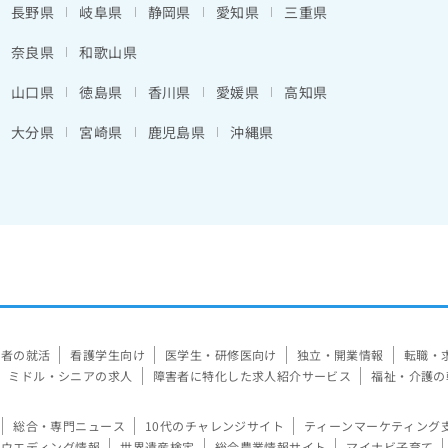
長野県
岐阜県
静岡県
愛知県
三重県
奈良県
和歌山県
山口県
徳島県
香川県
愛媛県
高知県
大分県
宮崎県
鹿児島県
沖縄県
験者の就活
看護学生向け
医学生・研修医向け
独立・開業情報
転職・
ミドル・シニアの求人
障害者に特化した求人紹介サービス
福祉・介護の
総合・専門ニュース
10代のチャレンジサイト
ティーンマーケティング
ウエディング情報
世界遺産検定
総合農業情報サイト
マイナビ子育て