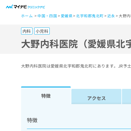
一
ホーム
中国・四国
愛媛県
北宇和郡鬼北町
近永
大野内
般
ユ
内科
小児科
ー
ザ
大野内科医院（愛媛県北
ー
の
方
大野内科医院は愛媛県北宇和郡鬼北町にあります。JR予
は
こ
ち
ら
特徴
アクセス
医
マ
療
イ
特徴
ナ
関
ビ