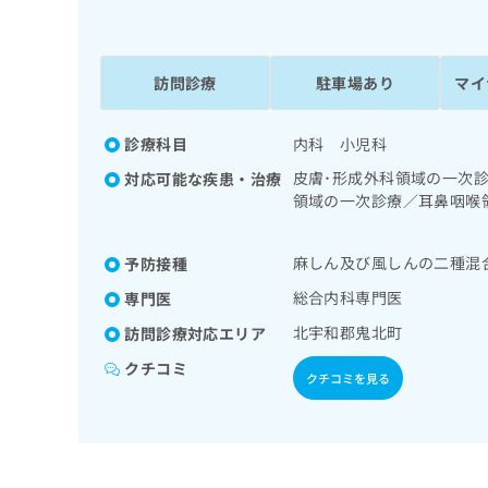
係
ク
者
リ
の
ニ
ッ
訪問診療
駐車場あり
マイ
方
ク
は
ナ
こ
診療科目
内科 小児科
ビ
ち
に
皮膚･形成外科領域の一次
対応可能な疾患・治療
関
ら
領域の一次診療／耳鼻咽喉
す
時無呼吸症候群治療）／在
る
道・膵臓領域の一次診療／
お
麻しん及び風しんの二種混
予防接種
広
養領域の一次診療／インス
広
問
尿病による合併症に対する
告
告
総合内科専門医
専門医
い
外傷領域の一次診療／小児
出
代
合
北宇和郡鬼北町
訪問診療対応エリア
における看取り
稿
わ
理
の
せ
クチコミ
店
クチコミを見る
お
は
の
問
こ
い
方
ち
合
ら
は
わ
こ