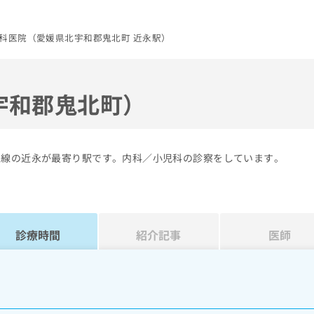
科医院（愛媛県北宇和郡鬼北町 近永駅）
宇和郡鬼北町）
土線の近永が最寄り駅です。内科／小児科の診察をしています。
診療時間
紹介記事
医師