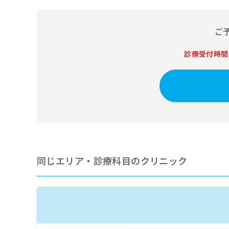
せ
こち
ち
らは
は
マイ
こ
ら
ナビ
ご
ち
クリ
ら
ニッ
診療受付時間
クナ
広
ビサ
広
資
イト
告
告
への
料
出
出
お問
の
稿
合せ
稿
ご
の
フォ
の
請
お
ーム
お
求
問
とな
問
りま
は
い
い
す。
こ
合
合
クリ
ち
わ
ニッ
同じエリア・診療科目のクリニック
わ
ら
せ
クの
せ
は
予
は
約・
こ
こ
無
症状
ち
ち
のご
料
ら
相談
ら
情
など
報
はで