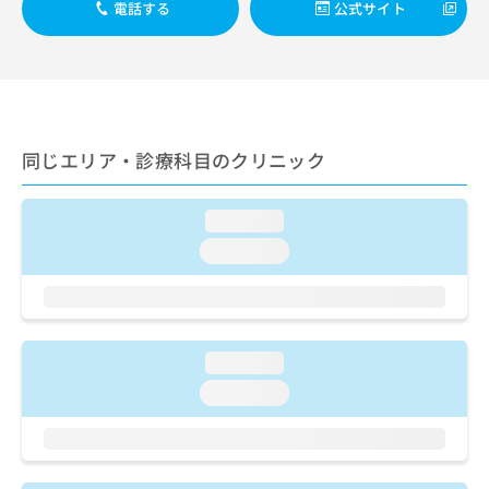
ご了
ら
電話する
公式サイト
み
承く
は
ださ
こ
無
い。
ち
料
ら
情
報
拡
掲
同じエリア・診療科目のクリニック
充
載
の
情
お
報
loading...
申
の
loading...
し
修
込
正
み
は
は
こ
こ
ち
loading...
ち
ら
ら
loading...
そ
の
他
の