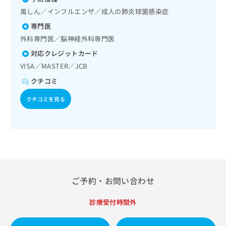
出
稿
クリ
資
影／漢方薬の処方
風しん／インフルエンザ／成人の肺炎球菌感染症
稿
ニッ
の
料
クナ
の
お
の
専門医
ビサ
お
問
ご
イト
外科専門医／脳神経外科専門医
問
い
請
への
い
対応クレジットカード
合
お問
求
合
合せ
わ
VISA／MASTER／JCB
は
フォ
わ
せ
こ
クチコミ
ーム
せ
は
ち
とな
は
こ
ら
りま
クチコミを見る
こ
ち
す。
ち
ら
クリ
無
ら
ニッ
料
クの
資
情
予
料
報
約・
の
症状
拡
のご
ご
充
相談
請
ご予約・お問い合わせ
の
など
求
お
はで
は
申
きま
診療受付時間外
こ
せん
し
ので
ち
込