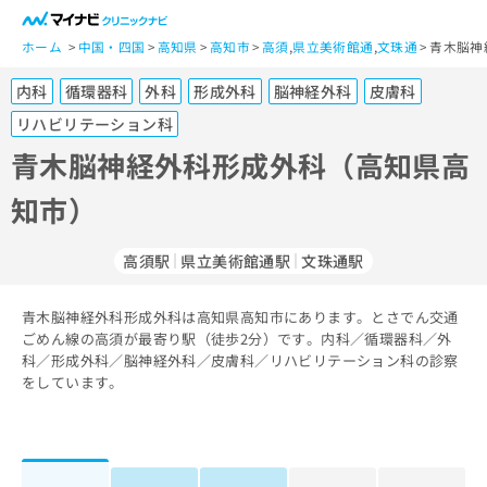
一
般
ホーム
中国・四国
高知県
高知市
高須
,
県立美術館通
,
文珠通
青木脳神
ユ
内科
循環器科
外科
形成外科
脳神経外科
皮膚科
ー
ザ
リハビリテーション科
ー
青木脳神経外科形成外科（高知県高
の
方
知市）
は
こ
高須駅
県立美術館通駅
文珠通駅
ち
ら
青木脳神経外科形成外科は高知県高知市にあります。とさでん交通
医
ごめん線の高須が最寄り駅（徒歩2分）です。内科／循環器科／外
マ
療
科／形成外科／脳神経外科／皮膚科／リハビリテーション科の診察
イ
関
をしています。
ナ
係
ビ
者
ク
の
リ
方
ニ