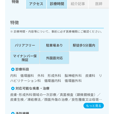
特徴
ッ
は
アクセス
診療時間
紹介記事
医師
ク
こ
ナ
ち
ビ
ら
特徴
に
関
広
診療時間・内容等について、事前に必ず医療機関にご確認ください。
す
広
告
る
告
代
お
出
バリアフリー
駐車場あり
駅徒歩5分圏内
理
問
稿
店
い
の
マイナンバー保
外国語対応
合
の
お
険証
わ
方
問
せ
診療科目
い
は
は
合
内科 循環器科 外科 形成外科 脳神経外科 皮膚科 リ
こ
こ
わ
ハビリテーション科 循環器内科 循環器外科
ち
ち
せ
ら
対応可能な疾患・治療
ら
は
皮膚･形成外科領域の一次診療／真菌検査（顕微鏡検査）／
こ
こち
皮膚生検／凍結療法／顔面外傷の治療／良性腫瘍又は母斑そ
ち
広
らは
の他の切除・縫合手術／神経･脳血管領域の一次診療／脳波
広
ら
もっと見る
告
マイ
検査／抗血栓療法／終夜睡眠ポリグラフィー／認知症／ホル
告
出
ナビ
予防接種
ター型心電図検査／ペースメーカー管理／ＭＲＩ撮影／CT撮