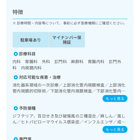
ッ
は
ク
こ
特徴
ナ
ち
ビ
診療時間・内容等について、事前に必ず医療機関にご確認ください。
ら
に
関
マイナンバー保
広
駐車場あり
す
広
険証
告
る
告
代
お
診療科目
出
理
問
稿
内科 胃腸科 外科 肛門科 麻酔科 胃腸内科 肛門外
店
い
の
科 内視鏡内科
合
の
お
対応可能な疾患・治療
わ
方
問
せ
消化器系領域の一次診療／上部消化管内視鏡検査／上部消化
い
は
は
管内視鏡的切除術／下部消化管内視鏡検査／下部消化管内視
合
こ
鏡的切除術／麻酔科標榜医による麻酔（麻酔管理）／脊椎麻
こ
わ
もっと見る
ち
酔
ち
せ
ら
予防接種
ら
は
ジフテリア、百日せき及び破傷風の三種混合／麻しん／風し
こ
こち
ん／ヒトパピローマウイルス感染症／インフルエンザ／成人
ち
広
らは
の肺炎球菌感染症
広
ら
もっと見る
告
マイ
告
出
ナビ
専門医