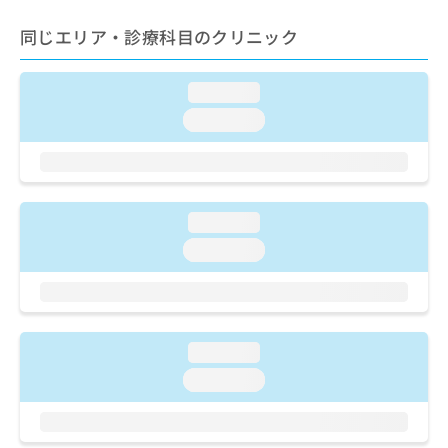
ご了
ら
み
承く
は
同じエリア・診療科目のクリニック
ださ
こ
無
い。
ち
料
ら
loading...
情
報
loading...
拡
掲
充
載
の
情
お
報
申
の
loading...
し
修
loading...
込
正
み
は
は
こ
こ
ち
ち
ら
loading...
ら
loading...
そ
の
他
の