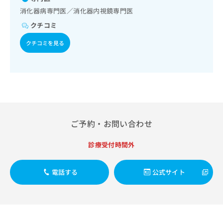
出
稿
クリ
資
消化器病専門医／消化器内視鏡専門医
稿
ニッ
の
料
クナ
の
お
クチコミ
の
ビサ
お
問
ご
イト
問
クチコミを見る
い
請
への
い
合
お問
求
合
合せ
わ
は
フォ
わ
せ
こ
ーム
せ
は
ち
とな
は
こ
ら
りま
こ
ち
す。
ち
ら
クリ
無
ら
ご予約・お問い合わせ
ニッ
料
クの
資
情
予
診療受付時間外
料
報
約・
の
症状
拡
のご
ご
充
電話する
公式サイト
相談
請
の
など
求
お
はで
は
申
きま
こ
せん
し
ので
ち
込