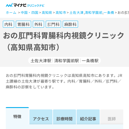
一
般
ホーム
中国・四国
高知県
高知市
土佐大津
,
清和学園前
,
一条橋
おの肛
ユ
内科
胃腸科
外科
肛門科
麻酔科
ー
ザ
おの肛門科胃腸科内視鏡クリニック
ー
（高知県高知市）
の
方
は
土佐大津駅
清和学園前駅
一条橋駅
こ
ち
おの肛門科胃腸科内視鏡クリニックは高知県高知市にあります。JR
ら
土讃線の土佐大津が最寄り駅です。内科／胃腸科／外科／肛門科／
麻酔科の診察をしています。
医
マ
療
イ
関
ナ
係
ビ
者
ク
特徴
アクセス
診療時間
紹介記事
医師
の
リ
方
ニ