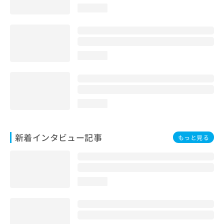
loading...
loading...
loading...
新着インタビュー記事
もっと見る
loading...