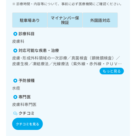
ッ
は
診療時間・内容等について、事前に必ず医療機関にご確認ください。
ク
こ
ナ
ち
マイナンバー保
駐車場あり
外国語対応
ビ
険証
ら
に
関
診療科目
広
す
広
皮膚科
告
る
告
代
対応可能な疾患・治療
お
出
理
問
皮膚･形成外科領域の一次診療／真菌検査（顕微鏡検査）／
稿
店
皮膚生検／凍結療法／光線療法（紫外線・赤外線・ＰＵＶ
い
の
Ａ）／顔面外傷の治療／良性腫瘍又は母斑その他の切除・縫
合
の
お
もっと見る
合手術／アトピー性皮膚炎の治療
わ
方
問
予防接種
せ
い
は
水痘
は
合
こ
こ
わ
専門医
ち
ち
せ
ら
皮膚科専門医
ら
は
クチコミ
こ
こち
ち
広
らは
クチコミを見る
広
ら
告
マイ
告
出
ナビ