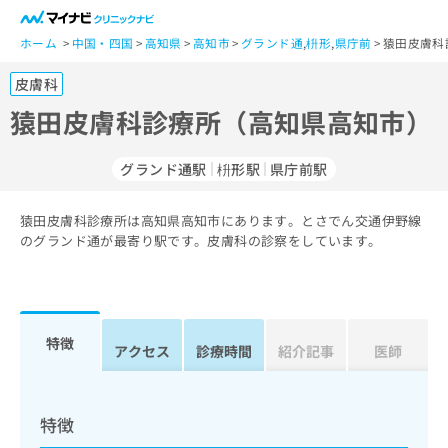
一
般
ホーム
中国・四国
高知県
高知市
グランド通
,
枡形
,
県庁前
猿田皮膚科
ユ
皮膚科
ー
ザ
猿田皮膚科診療所（高知県高知市）
ー
の
グランド通駅
枡形駅
県庁前駅
方
は
こ
猿田皮膚科診療所は高知県高知市にあります。とさでん交通伊野線
のグランド通が最寄り駅です。皮膚科の診察をしています。
ち
ら
医
マ
療
イ
特徴
アクセス
診療時間
紹介記事
医師
関
ナ
係
ビ
者
ク
の
リ
特徴
方
ニ