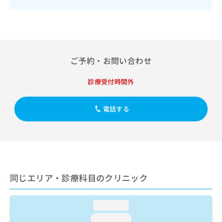
出
稿
クリ
資
稿
ニッ
の
料
クナ
の
お
の
ビサ
お
問
ご
イト
問
い
請
への
い
合
お問
求
ご予約・お問い合わせ
合
合せ
わ
は
フォ
わ
せ
こ
ーム
診療受付時間外
せ
は
ち
とな
は
こ
ら
りま
こ
ち
す。
電話する
ち
ら
クリ
無
ら
ニッ
料
クの
資
情
予
料
報
約・
の
症状
拡
のご
ご
充
相談
請
同じエリア・診療科目のクリニック
の
など
求
お
はで
は
申
きま
loading...
こ
せん
し
ので
ち
込
loading...