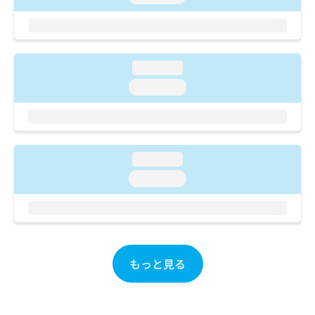
ご了
ら
み
承く
は
ださ
こ
無
い。
ち
料
ら
情
loading...
報
loading...
拡
掲
充
載
の
情
お
報
申
の
loading...
し
修
込
loading...
正
み
は
は
こ
こ
ち
ち
ら
ら
もっと見る
そ
の
他
の