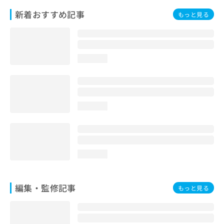
お
新着おすすめ記事
もっと見る
問
い
合
わ
せ
loading...
は
こ
ち
ら
loading...
loading...
編集・監修記事
もっと見る