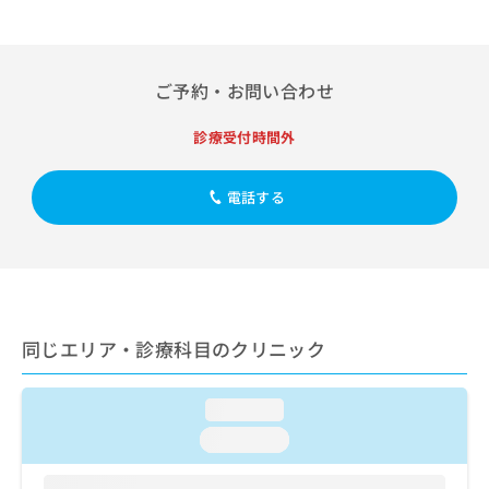
出
稿
クリ
資
稿
ニッ
の
料
クナ
の
お
の
ビサ
お
問
ご
イト
ご予約・お問い合わせ
問
い
請
への
い
合
お問
求
合
診療受付時間外
合せ
わ
は
フォ
わ
せ
こ
ーム
せ
は
ち
とな
電話する
は
こ
ら
りま
こ
ち
す。
ち
ら
クリ
無
ら
ニッ
料
クの
資
情
予
料
報
約・
の
症状
同じエリア・診療科目のクリニック
拡
のご
ご
充
相談
請
の
など
求
loading...
お
はで
は
申
きま
loading...
こ
せん
し
ので
ち
込