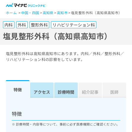
一
般
ホーム
中国・四国
高知県
高知市
塩見整形外科（高知県高知市）
ユ
内科
外科
整形外科
リハビリテーション科
ー
ザ
塩見整形外科（高知県高知市）
ー
の
方
塩見整形外科は高知県高知市にあります。内科／外科／整形外科／
は
リハビリテーション科の診察をしています。
こ
ち
ら
特徴
医
アクセス
診療時間
紹介記事
医師
マ
療
イ
関
ナ
係
ビ
特徴
者
ク
の
リ
診療時間・内容等について、事前に必ず医療機関にご確認ください。
方
ニ