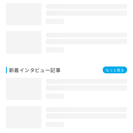
loading...
loading...
新着インタビュー記事
もっと見る
loading...
loading...