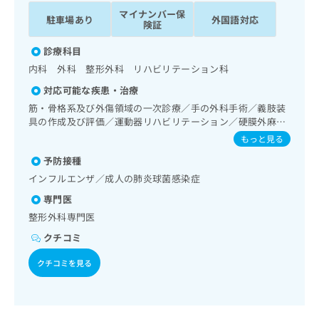
ッ
は
マイナンバー保
駐車場あり
外国語対応
ク
こ
険証
ナ
ち
ビ
診療科目
ら
に
内科 外科 整形外科 リハビリテーション科
関
広
対応可能な疾患・治療
す
広
告
る
筋・骨格系及び外傷領域の一次診療／手の外科手術／義肢装
告
代
お
具の作成及び評価／運動器リハビリテーション／硬膜外麻酔
出
理
／神経ブロック
問
稿
もっと見る
店
い
の
予防接種
合
の
お
わ
インフルエンザ／成人の肺炎球菌感染症
方
問
せ
い
は
専門医
は
合
こ
整形外科専門医
こ
わ
ち
ち
せ
クチコミ
ら
ら
は
クチコミを見る
こ
こち
ち
広
らは
広
ら
告
マイ
告
出
ナビ