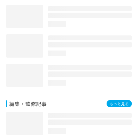
お
問
い
合
loading...
わ
せ
は
こ
ち
loading...
ら
loading...
編集・監修記事
もっと見る
loading...