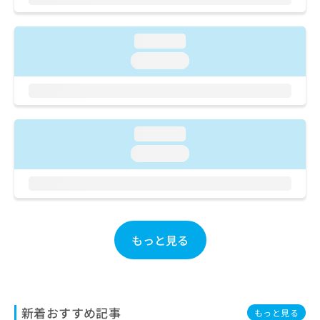
ご了
ら
み
承く
は
ださ
こ
無
い。
loading...
ち
料
loading...
ら
情
報
拡
掲
充
載
の
情
loading...
お
報
申
loading...
の
し
修
込
正
み
は
は
こ
こ
ち
ち
もっと見る
ら
ら
そ
の
他
新着おすすめ記事
もっと見る
の