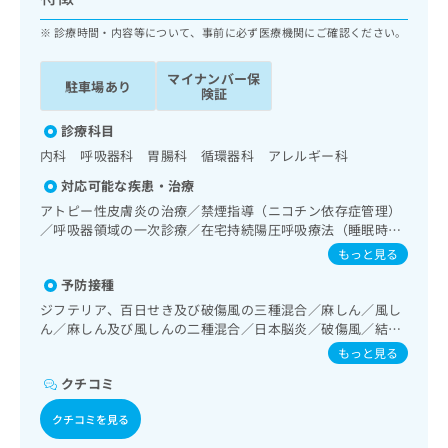
ッ
は
ク
診療時間・内容等について、事前に必ず医療機関にご確認ください。
こ
ナ
ち
ビ
ら
マイナンバー保
駐車場あり
に
険証
関
広
す
診療科目
広
告
る
告
内科 呼吸器科 胃腸科 循環器科 アレルギー科
代
お
出
対応可能な疾患・治療
理
問
稿
店
い
アトピー性皮膚炎の治療／禁煙指導（ニコチン依存症管理）
の
／呼吸器領域の一次診療／在宅持続陽圧呼吸療法（睡眠時無
合
の
お
呼吸症候群治療）／在宅酸素療法／内分泌･代謝･栄養領域の
わ
方
問
もっと見る
一次診療／インスリン療法／糖尿病患者教育（食事療法、運
せ
い
は
予防接種
動療法、自己血糖測定）／糖尿病による合併症に対する継続
は
合
こ
的な管理及び指導／血液・免疫系領域の一次診療／漢方薬の
ジフテリア、百日せき及び破傷風の三種混合／麻しん／風し
こ
わ
ち
処方
ん／麻しん及び風しんの二種混合／日本脳炎／破傷風／結核
ち
せ
ら
／Hib感染症／小児の肺炎球菌感染症／ヒトパピローマウイ
ら
は
もっと見る
ルス感染症／水痘／インフルエンザ／成人の肺炎球菌感染症
こ
クチコミ
／おたふくかぜ／A型肝炎／B型肝炎
こち
ち
広
らは
広
ら
告
クチコミを見る
マイ
告
出
ナビ