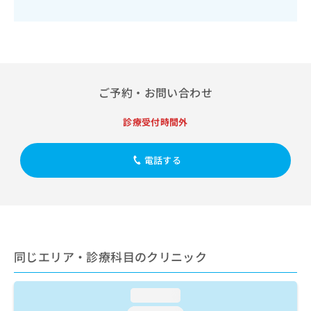
出
稿
クリ
資
稿
ニッ
の
料
クナ
の
お
の
ビサ
お
問
ご
イト
問
い
請
への
い
合
お問
求
合
合せ
わ
ご予約・お問い合わせ
は
フォ
わ
せ
こ
ーム
せ
は
ち
診療受付時間外
とな
は
こ
ら
りま
こ
ち
す。
ち
ら
クリ
電話する
無
ら
ニッ
料
クの
資
情
予
料
報
約・
の
症状
拡
のご
ご
充
相談
請
の
など
同じエリア・診療科目のクリニック
求
お
はで
は
申
きま
こ
せん
し
loading...
ので
ち
込