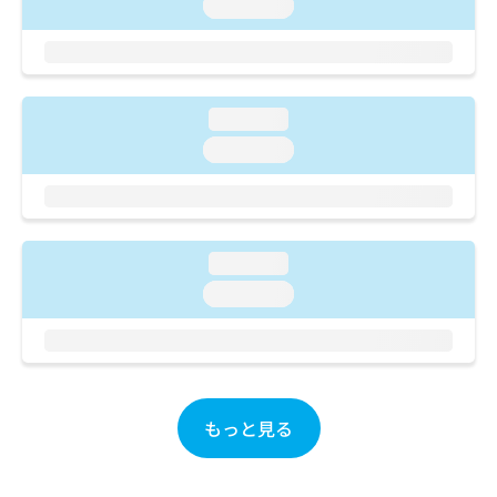
ご了
loading...
ら
み
承く
は
ださ
こ
無
い。
ち
料
ら
情
loading...
報
拡
loading...
掲
充
載
の
情
お
報
申
の
し
修
loading...
込
正
loading...
み
は
は
こ
こ
ち
ち
ら
ら
そ
もっと見る
の
他
の