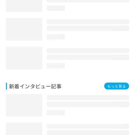
loading...
loading...
loading...
新着インタビュー記事
もっと見る
loading...