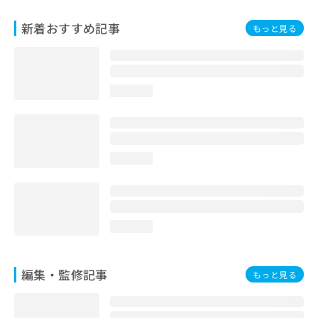
お
問
新着おすすめ記事
もっと見る
い
合
わ
せ
loading...
は
こ
ち
ら
loading...
loading...
編集・監修記事
もっと見る