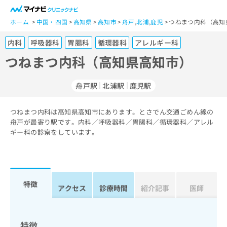
一
般
ホーム
中国・四国
高知県
高知市
舟戸
,
北浦
,
鹿児
つねまつ内科（高知
ユ
内科
呼吸器科
胃腸科
循環器科
アレルギー科
ー
ザ
つねまつ内科（高知県高知市）
ー
の
舟戸駅
北浦駅
鹿児駅
方
は
こ
つねまつ内科は高知県高知市にあります。とさでん交通ごめん線の
舟戸が最寄り駅です。内科／呼吸器科／胃腸科／循環器科／アレル
ち
ギー科の診察をしています。
ら
医
マ
療
イ
関
ナ
特徴
アクセス
診療時間
紹介記事
医師
係
ビ
者
ク
の
リ
方
ニ
特徴