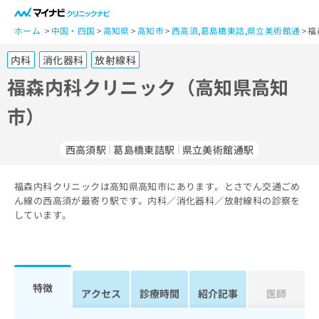
一
般
ホーム
中国・四国
高知県
高知市
西高須
,
葛島橋東詰
,
県立美術館通
福
ユ
内科
消化器科
放射線科
ー
ザ
福森内科クリニック（高知県高知
ー
市）
の
方
は
西高須駅
葛島橋東詰駅
県立美術館通駅
こ
ち
福森内科クリニックは高知県高知市にあります。とさでん交通ごめ
ら
ん線の西高須が最寄り駅です。内科／消化器科／放射線科の診察を
しています。
医
マ
療
イ
関
ナ
係
ビ
者
ク
特徴
アクセス
診療時間
紹介記事
医師
の
リ
方
ニ