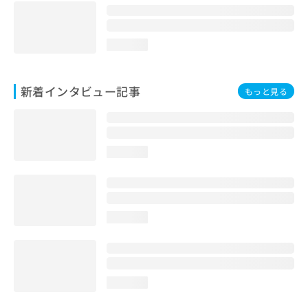
loading...
新着インタビュー記事
もっと見る
loading...
loading...
loading...