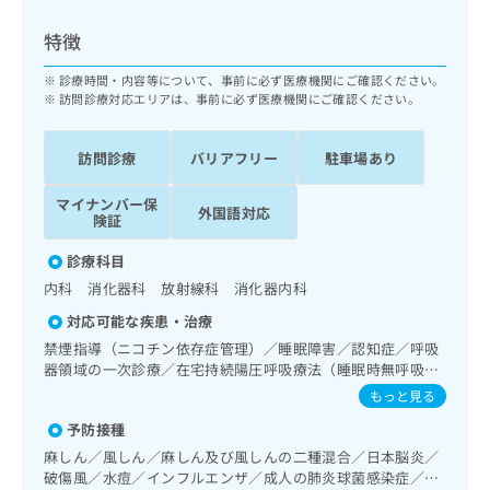
ッ
は
ク
こ
特徴
ナ
ち
ビ
診療時間・内容等について、事前に必ず医療機関にご確認ください。
ら
に
訪問診療対応エリアは、事前に必ず医療機関にご確認ください。
関
広
す
広
告
訪問診療
バリアフリー
駐車場あり
る
告
代
お
出
マイナンバー保
理
問
稿
外国語対応
険証
店
い
の
合
の
お
診療科目
わ
方
問
内科 消化器科 放射線科 消化器内科
せ
い
は
は
合
対応可能な疾患・治療
こ
こ
わ
禁煙指導（ニコチン依存症管理）／睡眠障害／認知症／呼吸
ち
ち
せ
器領域の一次診療／在宅持続陽圧呼吸療法（睡眠時無呼吸症
ら
ら
は
候群治療）／在宅酸素療法／消化器系領域の一次診療／上部
もっと見る
こ
消化管内視鏡検査／肝･胆道・膵臓領域の一次診療／循環器
こち
予防接種
ち
系領域の一次診療／内分泌･代謝･栄養領域の一次診療／イン
広
らは
広
ら
スリン療法／糖尿病患者教育（食事療法、運動療法、自己血
告
麻しん／風しん／麻しん及び風しんの二種混合／日本脳炎／
マイ
糖測定）／糖尿病による合併症に対する継続的な管理及び指
告
出
破傷風／水痘／インフルエンザ／成人の肺炎球菌感染症／お
ナビ