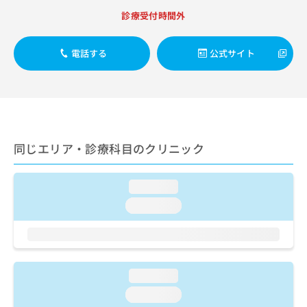
ご了
ら
み
承く
診療受付時間外
は
ださ
こ
無
い。
ち
料
電話する
公式サイト
ら
情
報
拡
掲
充
載
の
情
お
報
申
同じエリア・診療科目のクリニック
の
し
修
込
正
loading...
み
は
は
こ
loading...
こ
ち
ち
ら
ら
そ
の
loading...
他
loading...
の