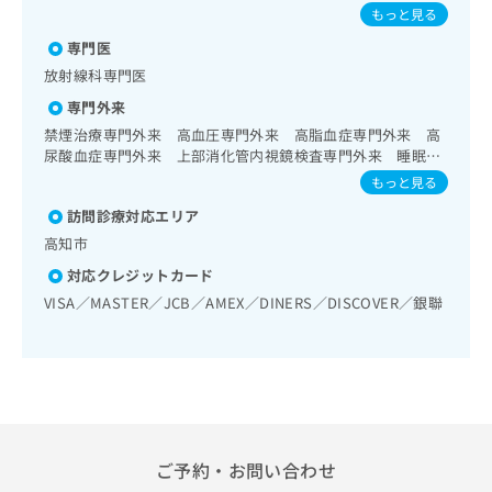
導／アレルギーの減感作療法／画像診断管理（専ら画像診断
出
たふくかぜ／B型肝炎／狂犬病／髄膜炎菌感染症
稿
クリ
資
もっと見る
を担当する医師による読影）／漢方薬の処方
稿
ニッ
の
料
クナ
専門医
の
お
の
ビサ
お
問
放射線科専門医
ご
イト
問
い
請
への
専門外来
い
合
お問
求
禁煙治療専門外来 高血圧専門外来 高脂血症専門外来 高
合
合せ
わ
は
尿酸血症専門外来 上部消化管内視鏡検査専門外来 睡眠時
フォ
わ
せ
こ
無呼吸症候群専門外来 糖尿病専門外来 発熱患者専門外
ーム
せ
もっと見る
は
ち
とな
来 肥満専門外来
は
こ
ら
りま
訪問診療対応エリア
こ
ち
す。
高知市
ち
ら
クリ
無
ら
ニッ
対応クレジットカード
料
クの
資
VISA／MASTER／JCB／AMEX／DINERS／DISCOVER／銀聯
情
予
料
報
約・
の
症状
拡
のご
ご
充
相談
請
の
など
求
お
はで
は
申
きま
こ
せん
し
ご予約・お問い合わせ
ので
ち
込