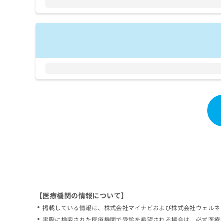
拡
資
きま
充
料
せん
の
ので
の
ご了
お
ご
承く
申
請
ださ
し
求
い。
込
は
み
こ
は
ち
こ
ら
ち
ら
無
料
掲
情
載
報
情
拡
報
充
の
の
修
お
【医療機関の情報について】
正
申
掲載している情報は、株式会社マイナビおよび株式会社ウェルネ
は
し
こ
実際に検索された医療機関で受診を希望される場合は、必ず医療
込