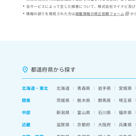
ち
み
当サービスによって生じた損害について、株式会社マイナビ及び
ら
は
情報の誤りを発見された方は
掲載情報の修正依頼フォーム
か
こ
ち
そ
ら
の
他
の
お
問
い
都道府県から探す
合
わ
せ
北海道
・
東北
北海道
青森県
岩手県
宮城県
は
こ
関東
茨城県
栃木県
群馬県
埼玉県
ち
ら
中部
新潟県
富山県
石川県
福井県
近畿
滋賀県
京都府
大阪府
兵庫県