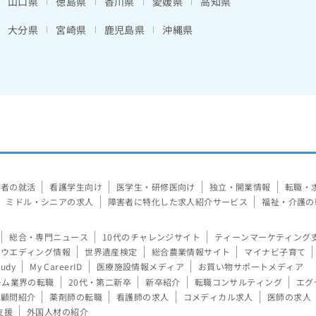
山口県
徳島県
香川県
愛媛県
高知県
大分県
宮崎県
鹿児島県
沖縄県
験者の就活
看護学生向け
医学生・研修医向け
独立・開業情報
転職・
ミドル・シニアの求人
障害者に特化した求人紹介サービス
福祉・介護の
総合・専門ニュース
10代のチャレンジサイト
ティーンマーケティング
ウエディング情報
世界遺産検定
総合農業情報サイト
マイナビ子育て
tudy
My CareerID
医療施設情報メディア
お買い物サポートメディア
ーム業界の転職
20代・第二新卒
新卒紹介
転職コンサルティング
エグ
顧問紹介
薬剤師の転職
看護師の求人
コメディカル求人
医師の求人
支援
外国人材の紹介