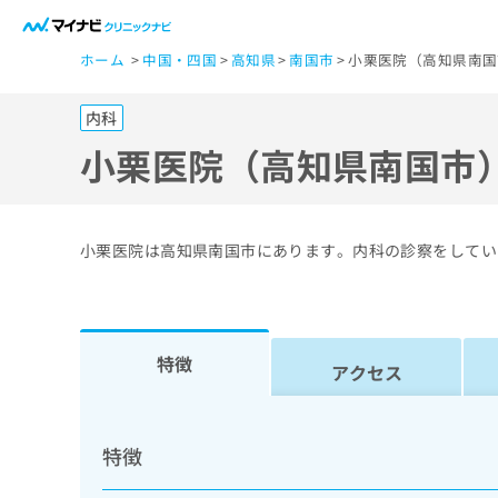
一
ホーム
中国・四国
高知県
南国市
小栗医院（高知県南国
般
ユ
内科
ー
ザ
小栗医院（高知県南国市
ー
の
方
小栗医院は高知県南国市にあります。内科の診察をしてい
は
こ
ち
ら
特徴
アクセス
医
マ
療
イ
特徴
ナ
関
ビ