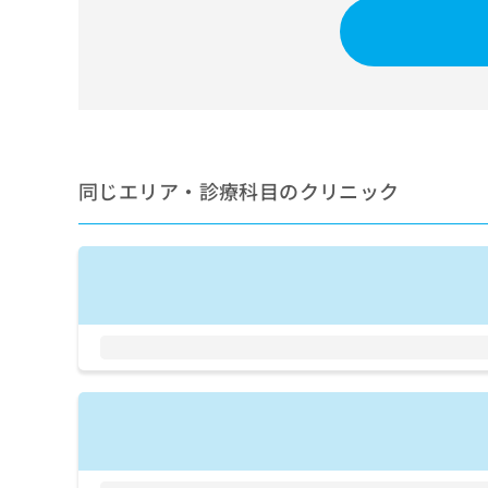
せ
こち
ち
らは
は
マイ
こ
ら
ナビ
ち
クリ
ら
ニッ
クナ
広
ビサ
広
資
イト
告
告
への
料
出
同じエリア・診療科目のクリニック
出
お問
の
稿
合せ
稿
ご
の
フォ
の
請
お
ーム
お
求
問
とな
問
りま
は
い
い
す。
こ
合
合
クリ
ち
わ
ニッ
わ
ら
せ
クの
せ
は
予
は
約・
こ
こ
無
症状
ち
ち
のご
料
ら
相談
ら
情
など
報
はで