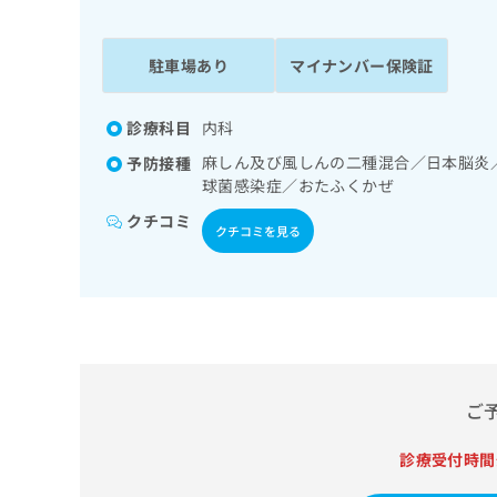
係
ク
者
リ
の
ニ
駐車場あり
マイナンバー保険証
ッ
方
ク
は
ナ
診療科目
内科
こ
ビ
麻しん及び風しんの二種混合／日本脳炎
予防接種
ち
に
球菌感染症／おたふくかぜ
関
ら
す
クチコミ
クチコミを見る
る
お
広
広
問
告
告
い
出
代
合
稿
わ
理
の
せ
店
お
は
ご
の
問
こ
い
方
ち
合
診療受付時間
ら
は
わ
こ