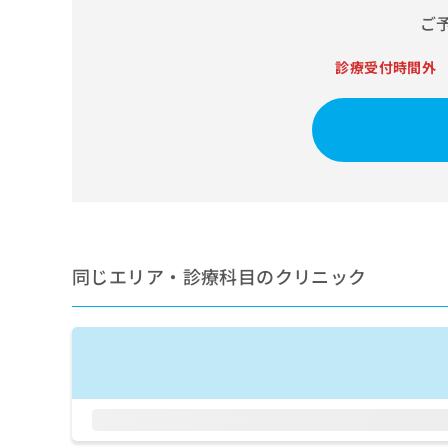
せ
こち
ご
ち
らは
は
マイ
こ
ら
ナビ
ち
診療受付時間外
クリ
ら
ニッ
クナ
広
ビサ
広
資
イト
告
告
への
料
出
出
お問
の
稿
合せ
稿
ご
の
フォ
の
請
お
ーム
お
求
問
とな
問
りま
は
い
同じエリア・診療科目のクリニック
い
す。
こ
合
合
クリ
ち
わ
ニッ
わ
ら
せ
クの
せ
は
予
は
約・
こ
こ
無
症状
ち
ち
のご
料
ら
相談
ら
情
など
報
はで