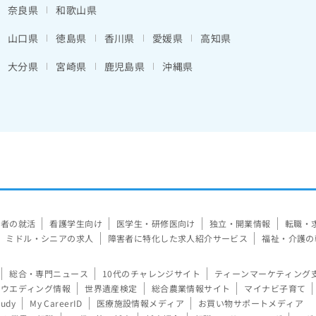
奈良県
和歌山県
山口県
徳島県
香川県
愛媛県
高知県
大分県
宮崎県
鹿児島県
沖縄県
験者の就活
看護学生向け
医学生・研修医向け
独立・開業情報
転職・
ミドル・シニアの求人
障害者に特化した求人紹介サービス
福祉・介護の
総合・専門ニュース
10代のチャレンジサイト
ティーンマーケティング
ウエディング情報
世界遺産検定
総合農業情報サイト
マイナビ子育て
tudy
My CareerID
医療施設情報メディア
お買い物サポートメディア