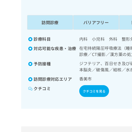
係
ク
者
リ
の
ニ
ッ
訪問診療
バリアフリー
方
ク
は
ナ
こ
診療科目
内科 小児科 外科 整形
ビ
ち
に
在宅持続陽圧呼吸療法（睡
対応可能な疾患・治療
関
ら
診療／CT撮影／漢方薬の処
す
る
ジフテリア、百日せき及び
予防接種
お
本脳炎／破傷風／結核／水
広
広
問
香美市
訪問診療対応エリア
告
告
い
出
代
合
クチコミ
クチコミを見る
稿
わ
理
の
せ
店
お
は
の
問
こ
い
方
ち
合
ら
は
わ
こ