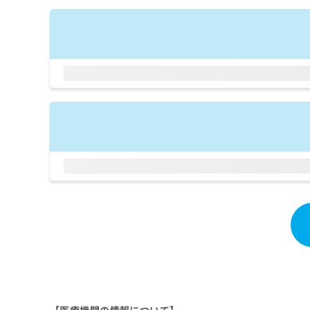
拡
資
きま
充
料
せん
の
ので
の
ご了
お
ご
承く
申
請
ださ
し
求
い。
込
は
み
こ
は
ち
こ
ら
ち
ら
無
料
掲
情
載
報
情
拡
報
充
の
の
修
お
正
申
は
し
こ
込