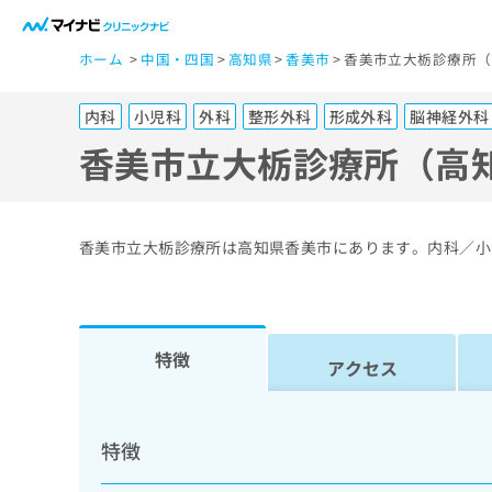
一
ホーム
中国・四国
高知県
香美市
香美市立大栃診療所（
般
ユ
内科
小児科
外科
整形外科
形成外科
脳神経外科
ー
ザ
香美市立大栃診療所（高
ー
の
方
香美市立大栃診療所は高知県香美市にあります。内科／小
は
こ
ち
ら
特徴
アクセス
医
マ
療
イ
特徴
ナ
関
ビ