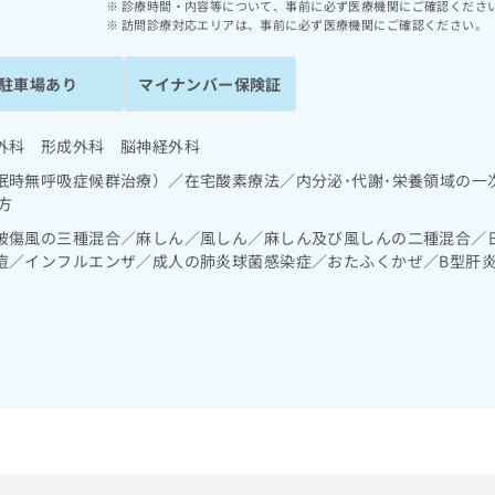
診療時間・内容等について、事前に必ず医療機関にご確認くださ
訪問診療対応エリアは、事前に必ず医療機関にご確認ください。
駐車場あり
マイナンバー保険証
外科 形成外科 脳神経外科
眠時無呼吸症候群治療）／在宅酸素療法／内分泌･代謝･栄養領域の一
方
破傷風の三種混合／麻しん／風しん／麻しん及び風しんの二種混合／
痘／インフルエンザ／成人の肺炎球菌感染症／おたふくかぜ／B型肝