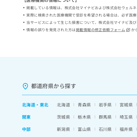
【医療機関の情報について】
ち
み
掲載している情報は、株式会社マイナビおよび株式会社ウェルネ
ら
は
実際に検索された医療機関で受診を希望される場合は、必ず医療
こ
当サービスによって生じた損害について、株式会社マイナビ及び
ち
そ
情報の誤りを発見された方は
掲載情報の修正依頼フォーム
か
ら
の
他
の
お
問
い
合
わ
せ
都道府県から探す
は
こ
ち
北海道
・
東北
北海道
青森県
岩手県
宮城県
ら
関東
茨城県
栃木県
群馬県
埼玉県
中部
新潟県
富山県
石川県
福井県