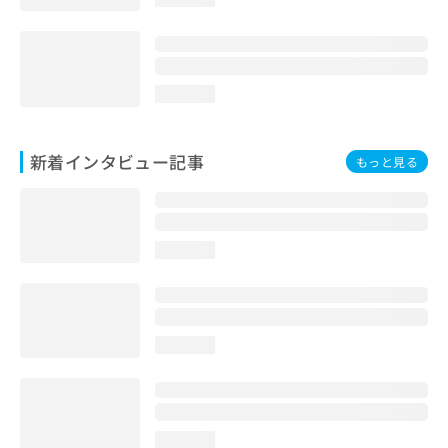
loading...
新着インタビュー記事
もっと見る
loading...
loading...
loading...