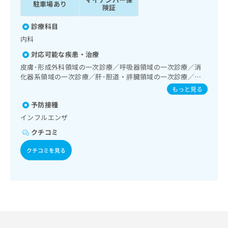
駐車場あり
ッ
は
険証
ク
こ
ナ
診療科目
ち
ビ
内科
ら
に
対応可能な疾患・治療
関
広
す
皮膚･形成外科領域の一次診療／呼吸器領域の一次診療／消
広
告
る
化器系領域の一次診療／肝･胆道・膵臓領域の一次診療／循
告
代
環器系領域の一次診療／腎･泌尿器系領域の一次診療／内分
お
出
もっと見る
理
泌･代謝･栄養領域の一次診療／糖尿病患者教育（食事療法、
問
稿
予防接種
運動療法、自己血糖測定）／血液・免疫系領域の一次診療／
店
い
の
漢方薬の処方
合
インフルエンザ
の
お
わ
方
問
クチコミ
せ
い
は
は
合
クチコミを見る
こ
こ
わ
ち
ち
せ
ら
ら
は
こ
こち
ち
広
らは
広
ら
告
マイ
告
出
ナビ