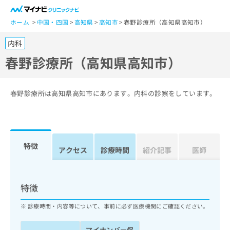
一
般
ホーム
中国・四国
高知県
高知市
春野診療所（高知県高知市）
ユ
内科
ー
ザ
春野診療所（高知県高知市）
ー
の
方
春野診療所は高知県高知市にあります。内科の診察をしています。
は
こ
ち
ら
特徴
アクセス
診療時間
紹介記事
医師
医
マ
療
イ
関
ナ
特徴
係
ビ
者
ク
診療時間・内容等について、事前に必ず医療機関にご確認ください。
の
リ
方
ニ
マイナンバー保