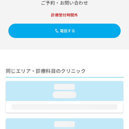
出
ご予約・お問い合わせ
稿
クリ
資
稿
ニッ
の
料
クナ
の
お
の
診療受付時間外
ビサ
お
問
ご
イト
問
い
請
への
い
電話する
合
お問
求
合
合せ
わ
は
フォ
わ
せ
こ
ーム
せ
は
ち
とな
は
こ
ら
りま
こ
ち
す。
ち
ら
クリ
無
同じエリア・診療科目のクリニック
ら
ニッ
料
クの
資
情
予
料
報
約・
loading...
の
症状
拡
loading...
のご
ご
充
相談
請
の
など
求
お
はで
は
申
きま
こ
せん
し
loading...
ので
ち
込