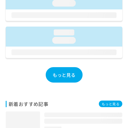
ご了
ら
み
loading...
承く
は
ださ
こ
無
い。
ち
料
ら
情
報
loading...
拡
掲
loading...
充
載
の
情
お
報
申
の
し
修
込
正
もっと見る
み
は
は
こ
こ
ち
ち
ら
ら
新着おすすめ記事
もっと見る
そ
の
他
の