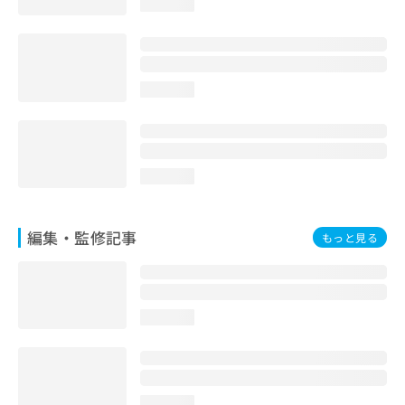
loading...
お
問
い
合
わ
loading...
せ
は
こ
ち
ら
loading...
編集・監修記事
もっと見る
loading...
loading...