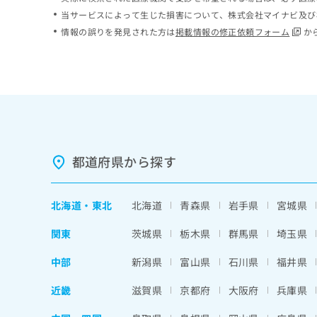
ち
み
当サービスによって生じた損害について、株式会社マイナビ及び
ら
は
情報の誤りを発見された方は
掲載情報の修正依頼フォーム
か
こ
ち
そ
ら
の
他
の
お
問
い
都道府県から探す
合
わ
せ
北海道
・
東北
北海道
青森県
岩手県
宮城県
は
こ
関東
茨城県
栃木県
群馬県
埼玉県
ち
ら
中部
新潟県
富山県
石川県
福井県
近畿
滋賀県
京都府
大阪府
兵庫県