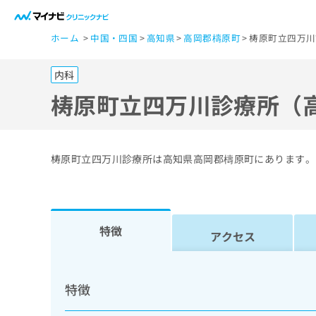
一
ホーム
中国・四国
高知県
高岡郡檮原町
梼原町立四万川
般
ユ
内科
ー
ザ
梼原町立四万川診療所（
ー
の
方
梼原町立四万川診療所は高知県高岡郡檮原町にあります。
は
こ
ち
ら
特徴
アクセス
医
マ
療
イ
特徴
ナ
関
ビ