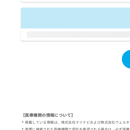
拡
資
きま
充
料
せん
の
ので
の
ご了
お
ご
承く
申
請
ださ
し
求
い。
込
は
み
こ
は
ち
こ
ら
ち
ら
無
料
掲
情
載
報
情
拡
報
充
の
の
修
お
【医療機関の情報について】
正
申
掲載している情報は、株式会社マイナビおよび株式会社ウェルネ
は
し
こ
実際に検索された医療機関で受診を希望される場合は、必ず医療
込