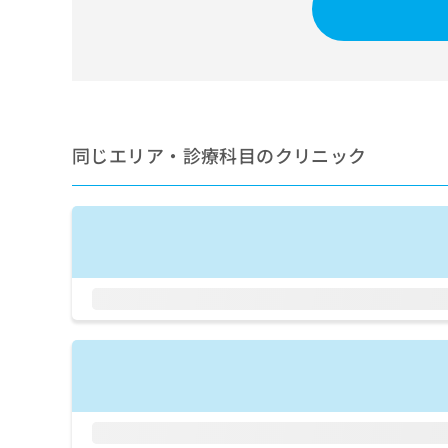
せ
こち
ち
らは
は
マイ
こ
ら
ナビ
ち
クリ
ら
ニッ
クナ
広
ビサ
広
資
イト
告
同じエリア・診療科目のクリニック
告
への
料
出
出
お問
の
稿
合せ
稿
ご
の
フォ
の
請
お
ーム
お
求
問
とな
問
りま
は
い
い
す。
こ
合
合
クリ
ち
わ
ニッ
わ
ら
せ
クの
せ
は
予
は
約・
こ
こ
無
症状
ち
ち
のご
料
ら
相談
ら
情
など
報
はで