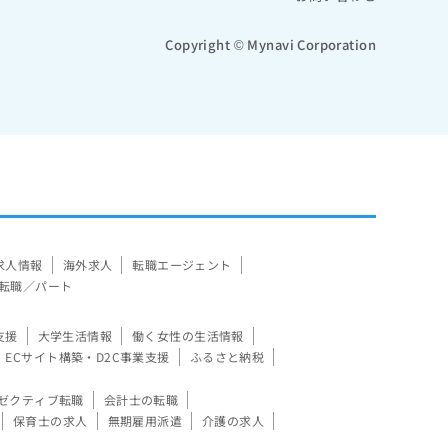
Copyright © Mynavi Corporation
求人情報
海外求人
転職エージェント
転職／パート
支援
大学生活情報
働く女性の生活情報
ECサイト構築・D2C事業支援
ふるさと納税
ゼクティブ転職
会計士の転職
保育士の求人
無期雇用派遣
介護の求人