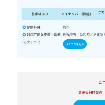
係
ク
者
リ
セカ
の
ニ
駐車場あり
マイナンバー保険証
ッ
方
ク
は
ナ
診療科目
内科
こ
ビ
睡眠障害／認知症／消化器
対応可能な疾患・治療
ち
に
関
ら
クチコミ
クチコミを見る
す
る
お
広
広
問
告
告
い
出
代
合
稿
わ
理
の
せ
店
ご
お
は
の
問
こ
い
診療受付時間外
方
ち
合
ら
は
わ
こ