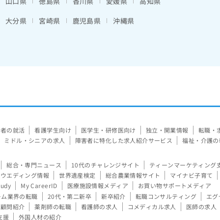
山口県
徳島県
香川県
愛媛県
高知県
大分県
宮崎県
鹿児島県
沖縄県
験者の就活
看護学生向け
医学生・研修医向け
独立・開業情報
転職・
ミドル・シニアの求人
障害者に特化した求人紹介サービス
福祉・介護の
総合・専門ニュース
10代のチャレンジサイト
ティーンマーケティング
ウエディング情報
世界遺産検定
総合農業情報サイト
マイナビ子育て
tudy
My CareerID
医療施設情報メディア
お買い物サポートメディア
ーム業界の転職
20代・第二新卒
新卒紹介
転職コンサルティング
エグ
顧問紹介
薬剤師の転職
看護師の求人
コメディカル求人
医師の求人
支援
外国人材の紹介