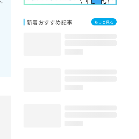
い。
新着おすすめ記事
もっと見る
loading...
loading...
loading...