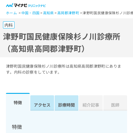
一
般
ホーム
中国・四国
高知県
高岡郡津野町
津野町国民健康保険杉ノ川診
ユ
内科
ー
ザ
津野町国民健康保険杉ノ川診療所
ー
（高知県高岡郡津野町）
の
方
は
こ
津野町国民健康保険杉ノ川診療所は高知県高岡郡津野町にありま
ち
す。内科の診察をしています。
ら
医
マ
療
イ
特徴
関
アクセス
診療時間
紹介記事
医師
ナ
係
ビ
者
ク
の
リ
特徴
方
ニ