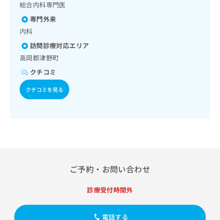
出
稿
クリ
総合内科専門医
資
稿
ニッ
の
料
専門外来
クナ
の
お
の
ビサ
内科
お
問
ご
イト
問
い
請
訪問診療対応エリア
への
い
合
お問
求
高岡郡津野町
合
合せ
わ
は
フォ
わ
クチコミ
せ
こ
ーム
せ
は
ち
とな
クチコミを見る
は
こ
ら
りま
こ
ち
す。
ち
ら
クリ
無
ら
ニッ
料
クの
資
情
予
料
報
約・
の
症状
拡
のご
ご
充
ご予約・お問い合わせ
相談
請
の
など
求
お
はで
診療受付時間外
は
申
きま
こ
せん
し
ので
ち
込
電話する