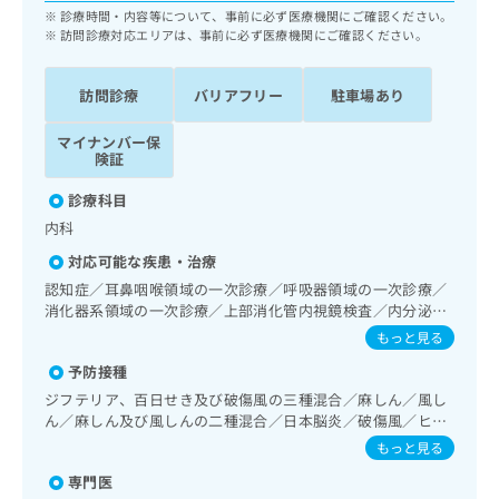
ッ
は
診療時間・内容等について、事前に必ず医療機関にご確認ください。
ク
訪問診療対応エリアは、事前に必ず医療機関にご確認ください。
こ
ナ
ち
ビ
ら
訪問診療
バリアフリー
駐車場あり
に
関
広
マイナンバー保
す
広
険証
告
る
告
代
お
出
診療科目
理
問
稿
内科
店
い
の
合
の
お
対応可能な疾患・治療
わ
方
問
認知症／耳鼻咽喉領域の一次診療／呼吸器領域の一次診療／
せ
い
は
消化器系領域の一次診療／上部消化管内視鏡検査／内分泌･
は
合
こ
代謝･栄養領域の一次診療／血液・免疫系領域の一次診療／
もっと見る
こ
わ
小児領域の一次診療／画像診断管理（専ら画像診断を担当す
ち
ち
せ
予防接種
る医師による読影）／病理診断（専ら病理診断を担当する医
ら
ら
は
師による診断）
ジフテリア、百日せき及び破傷風の三種混合／麻しん／風し
こ
ん／麻しん及び風しんの二種混合／日本脳炎／破傷風／ヒト
こち
ち
広
パピローマウイルス感染症／水痘／インフルエンザ／成人の
もっと見る
らは
広
ら
肺炎球菌感染症／おたふくかぜ／B型肝炎
告
マイ
専門医
告
出
ナビ