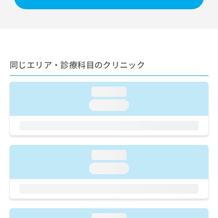
ご了
ら
み
承く
は
ださ
こ
無
い。
ち
料
ら
情
報
同じエリア・診療科目のクリニック
拡
掲
充
載
の
情
loading...
お
報
申
の
loading...
し
修
込
正
み
は
は
こ
こ
ち
loading...
ち
ら
loading...
ら
そ
の
他
の