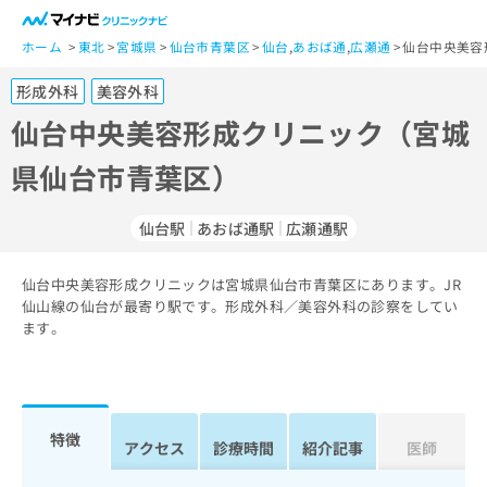
一
般
ホーム
東北
宮城県
仙台市青葉区
仙台
,
あおば通
,
広瀬通
仙台中央美容
ユ
形成外科
美容外科
ー
ザ
仙台中央美容形成クリニック（宮城
ー
県仙台市青葉区）
の
方
は
仙台駅
あおば通駅
広瀬通駅
こ
ち
仙台中央美容形成クリニックは宮城県仙台市青葉区にあります。JR
ら
仙山線の仙台が最寄り駅です。形成外科／美容外科の診察をしてい
ます。
医
マ
療
イ
関
ナ
係
ビ
者
ク
特徴
アクセス
診療時間
紹介記事
医師
の
リ
方
ニ