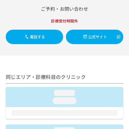
出
稿
クリ
資
稿
ニッ
ご予約・お問い合わせ
の
料
クナ
の
お
の
ビサ
お
問
ご
診療受付時間外
イト
問
い
請
への
い
合
お問
求
合
合せ
電話する
公式サイト
わ
は
フォ
わ
せ
こ
ーム
せ
は
ち
とな
は
こ
ら
りま
こ
ち
す。
ち
ら
クリ
無
ら
ニッ
料
同じエリア・診療科目のクリニック
クの
資
情
予
料
報
約・
の
症状
拡
loading...
のご
ご
充
相談
loading...
請
の
など
求
お
はで
は
申
きま
こ
せん
し
ので
ち
込