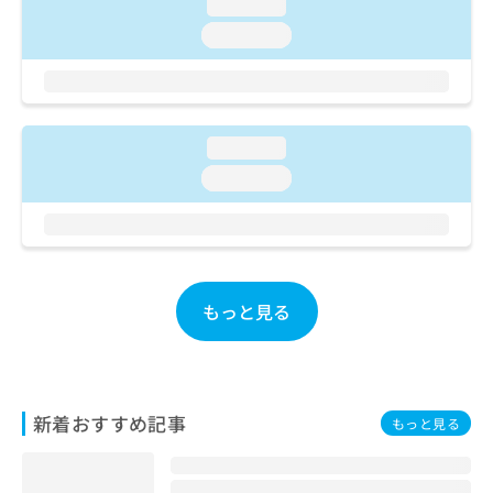
ご了
loading...
ら
み
承く
は
loading...
ださ
こ
無
い。
ち
料
ら
情
報
拡
loading...
掲
充
載
loading...
の
情
お
報
申
の
し
修
込
正
み
は
もっと見る
は
こ
こ
ち
ち
ら
ら
そ
新着おすすめ記事
もっと見る
の
他
の