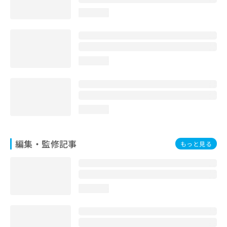
お
loading...
問
い
合
わ
せ
loading...
は
こ
ち
ら
loading...
編集・監修記事
もっと見る
loading...