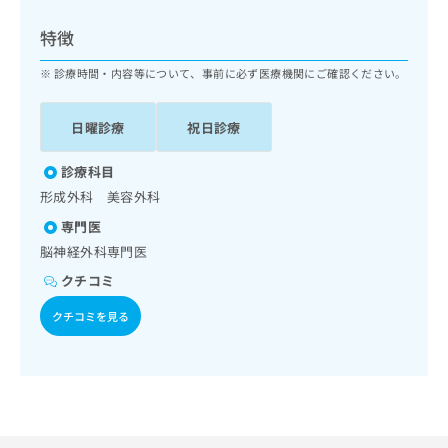
ッ
は
ク
こ
特徴
ナ
ち
ビ
診療時間・内容等について、事前に必ず医療機関にご確認ください。
ら
に
関
広
日曜診療
祝日診療
す
広
告
る
告
代
お
診療科目
出
理
問
稿
形成外科 美容外科
店
い
の
専門医
合
の
お
わ
脳神経外科専門医
方
問
せ
い
は
クチコミ
は
合
こ
こ
わ
クチコミを見る
ち
ち
せ
ら
ら
は
こ
こち
ち
広
らは
広
ら
告
マイ
告
出
ナビ