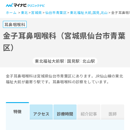
一
般
ホーム
東北
宮城県
仙台市青葉区
東北福祉大前
,
国見
,
北山
金子耳鼻咽
ユ
耳鼻咽喉科
ー
ザ
金子耳鼻咽喉科（宮城県仙台市青葉
ー
区）
の
方
は
東北福祉大前駅
国見駅
北山駅
こ
ち
金子耳鼻咽喉科は宮城県仙台市青葉区にあります。JR仙山線の東北
ら
福祉大前が最寄り駅です。耳鼻咽喉科の診察をしています。
医
マ
療
イ
関
ナ
係
ビ
特徴
アクセス
診療時間
紹介記事
医師
者
ク
の
リ
方
ニ