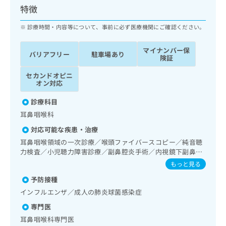
ッ
は
特徴
ク
こ
ナ
診療時間・内容等について、事前に必ず医療機関にご確認ください。
ち
ビ
ら
に
マイナンバー保
バリアフリー
駐車場あり
関
険証
広
す
広
告
セカンドオピニ
る
告
オン対応
代
お
出
理
問
稿
診療科目
店
い
の
耳鼻咽喉科
合
の
お
わ
方
問
対応可能な疾患・治療
せ
い
は
耳鼻咽喉領域の一次診療／喉頭ファイバースコピー／純音聴
は
合
こ
力検査／小児聴力障害診療／副鼻腔炎手術／内視鏡下副鼻腔
こ
わ
ち
炎手術／アレルギーの減感作療法／漢方薬の処方
もっと見る
ち
せ
ら
ら
は
予防接種
こ
インフルエンザ／成人の肺炎球菌感染症
こち
ち
広
らは
専門医
広
ら
告
マイ
告
耳鼻咽喉科専門医
出
ナビ