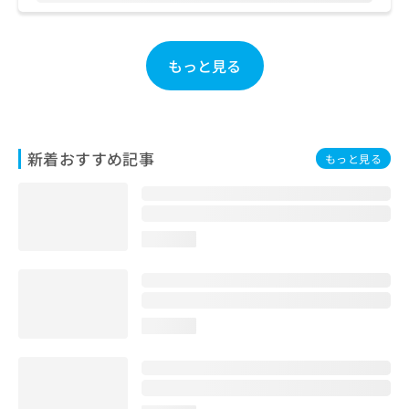
お
問
い
もっと見る
合
わ
せ
は
こ
新着おすすめ記事
ち
もっと見る
ら
loading...
loading...