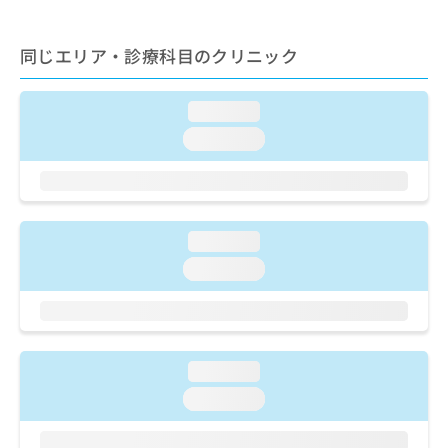
ご了
ら
み
承く
は
ださ
こ
同じエリア・診療科目のクリニック
無
い。
ち
料
ら
情
loading...
報
拡
掲
loading...
充
載
の
情
お
報
申
の
し
修
loading...
込
正
loading...
み
は
は
こ
こ
ち
ち
ら
ら
loading...
そ
loading...
の
他
の