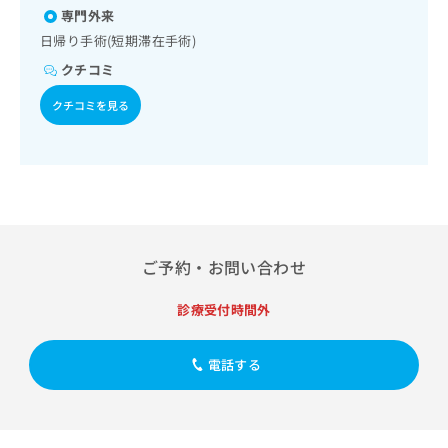
出
稿
クリ
資
専門外来
稿
ニッ
の
料
日帰り手術(短期滞在手術)
クナ
の
お
の
ビサ
お
問
クチコミ
ご
イト
問
い
請
への
い
クチコミを見る
合
お問
求
合
合せ
わ
は
フォ
わ
せ
こ
ーム
せ
は
ち
とな
は
こ
ら
りま
こ
ち
す。
ち
ら
クリ
無
ら
ニッ
料
クの
ご予約・お問い合わせ
資
情
予
料
報
約・
診療受付時間外
の
症状
拡
のご
ご
充
相談
請
の
電話する
など
求
お
はで
は
申
きま
こ
せん
し
ので
ち
込