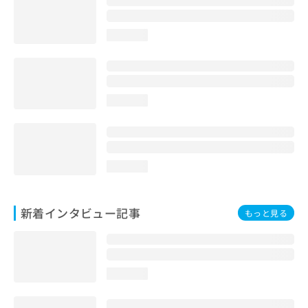
loading...
loading...
loading...
新着インタビュー記事
もっと見る
loading...