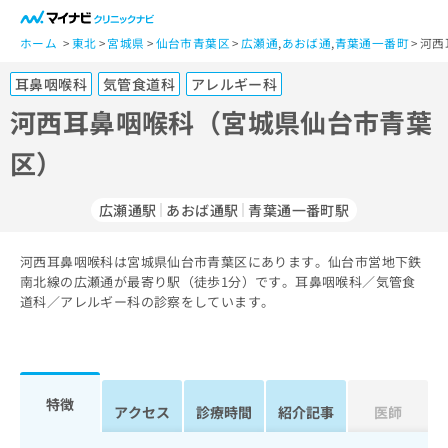
一
般
ホーム
東北
宮城県
仙台市青葉区
広瀬通
,
あおば通
,
青葉通一番町
河西
ユ
耳鼻咽喉科
気管食道科
アレルギー科
ー
ザ
河西耳鼻咽喉科（宮城県仙台市青葉
ー
区）
の
方
は
広瀬通駅
あおば通駅
青葉通一番町駅
こ
ち
河西耳鼻咽喉科は宮城県仙台市青葉区にあります。仙台市営地下鉄
ら
南北線の広瀬通が最寄り駅（徒歩1分）です。耳鼻咽喉科／気管食
道科／アレルギー科の診察をしています。
医
マ
療
イ
関
ナ
係
ビ
者
ク
特徴
アクセス
診療時間
紹介記事
医師
の
リ
方
ニ