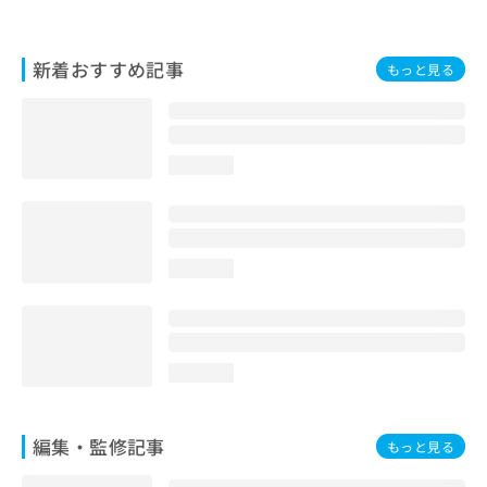
お
問
い
新着おすすめ記事
もっと見る
合
わ
せ
は
こ
loading...
ち
ら
loading...
loading...
編集・監修記事
もっと見る