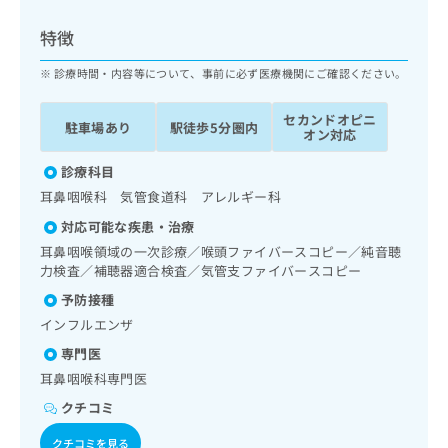
ッ
は
ク
こ
特徴
ナ
ち
ビ
診療時間・内容等について、事前に必ず医療機関にご確認ください。
ら
に
関
セカンドオピニ
広
駐車場あり
駅徒歩5分圏内
す
広
オン対応
告
る
告
代
お
診療科目
出
理
問
稿
耳鼻咽喉科 気管食道科 アレルギー科
店
い
の
対応可能な疾患・治療
合
の
お
わ
耳鼻咽喉領域の一次診療／喉頭ファイバースコピー／純音聴
方
問
せ
力検査／補聴器適合検査／気管支ファイバースコピー
い
は
は
合
こ
予防接種
こ
わ
ち
インフルエンザ
ち
せ
ら
ら
は
専門医
こ
耳鼻咽喉科専門医
こち
ち
広
らは
クチコミ
広
ら
告
マイ
告
出
ナビ
クチコミを見る