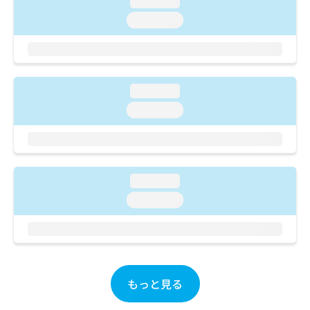
loading...
ご了
ら
み
承く
loading...
は
ださ
こ
無
い。
ち
料
ら
情
報
loading...
拡
掲
充
載
loading...
の
情
お
報
申
の
し
修
込
正
loading...
み
は
loading...
は
こ
こ
ち
ち
ら
ら
そ
の
もっと見る
他
の