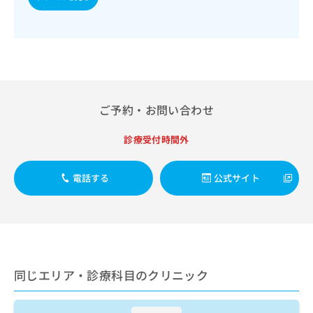
出
稿
クリ
資
稿
ニッ
の
料
クナ
の
お
の
ビサ
お
問
ご
イト
問
い
請
への
い
合
お問
求
合
合せ
わ
は
フォ
わ
せ
こ
ご予約・お問い合わせ
ーム
せ
は
ち
とな
は
こ
ら
りま
診療受付時間外
こ
ち
す。
ち
ら
クリ
無
ら
ニッ
電話する
公式サイト
料
クの
資
情
予
料
報
約・
の
症状
拡
のご
ご
充
相談
請
の
など
求
お
はで
同じエリア・診療科目のクリニック
は
申
きま
こ
せん
し
ので
ち
込