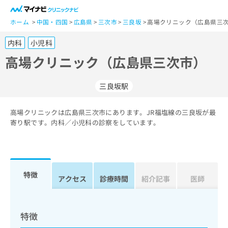
一
般
ホーム
中国・四国
広島県
三次市
三良坂
高場クリニック（広島県三次
ユ
内科
小児科
ー
ザ
高場クリニック（広島県三次市）
ー
の
三良坂駅
方
は
こ
高場クリニックは広島県三次市にあります。JR福塩線の三良坂が最
寄り駅です。内科／小児科の診察をしています。
ち
ら
医
マ
療
イ
特徴
アクセス
診療時間
紹介記事
医師
関
ナ
係
ビ
者
ク
の
リ
特徴
方
ニ