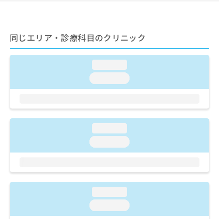
ご了
ら
み
承く
は
ださ
こ
無
い。
ち
料
同じエリア・診療科目のクリニック
ら
情
報
loading...
拡
掲
充
載
loading...
の
情
お
報
申
の
し
修
込
正
loading...
み
は
loading...
は
こ
こ
ち
ち
ら
ら
そ
loading...
の
loading...
他
の