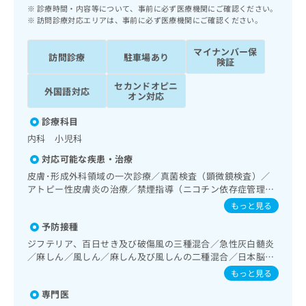
ッ
は
診療時間・内容等について、事前に必ず医療機関にご確認ください。
ク
訪問診療対応エリアは、事前に必ず医療機関にご確認ください。
こ
ナ
ち
ビ
マイナンバー保
ら
訪問診療
駐車場あり
に
険証
関
広
セカンドオピニ
す
外国語対応
広
オン対応
告
る
告
代
お
出
診療科目
理
問
稿
内科 小児科
店
い
の
合
の
対応可能な疾患・治療
お
わ
方
問
皮膚･形成外科領域の一次診療／真菌検査（顕微鏡検査）／
せ
い
は
アトピー性皮膚炎の治療／禁煙指導（ニコチン依存症管理）
は
合
／睡眠障害／アルコール依存症／認知症／眼領域の一次診療
こ
もっと見る
こ
わ
／耳鼻咽喉領域の一次診療／呼吸器領域の一次診療／在宅持
ち
ち
予防接種
せ
続陽圧呼吸療法（睡眠時無呼吸症候群治療）／在宅酸素療法
ら
ら
／消化器系領域の一次診療／上部消化管内視鏡検査／肝･胆
は
ジフテリア、百日せき及び破傷風の三種混合／急性灰白髄炎
道・膵臓領域の一次診療／循環器系領域の一次診療／腎･泌
こ
／麻しん／風しん／麻しん及び風しんの二種混合／日本脳炎
こち
尿器系領域の一次診療／乳腺領域の一次診療／内分泌･代謝･
ち
／結核／Hib感染症／小児の肺炎球菌感染症／ヒトパピロー
広
もっと見る
らは
栄養領域の一次診療／インスリン療法／糖尿病患者教育（食
広
ら
マウイルス感染症／水痘／インフルエンザ／成人の肺炎球菌
告
マイ
事療法、運動療法、自己血糖測定）／糖尿病による合併症に
専門医
感染症／おたふくかぜ／A型肝炎／B型肝炎／ロタウイルス感
告
出
ナビ
対する継続的な管理及び指導／血液・免疫系領域の一次診療