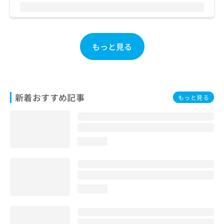
お
問
い
合
もっと見る
わ
せ
は
こ
ち
新着おすすめ記事
ら
もっと見る
loading...
loading...