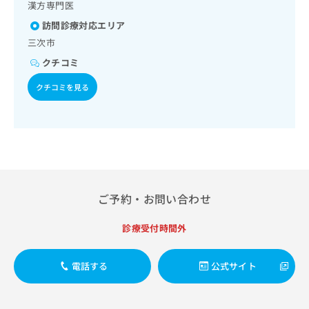
染症
出
漢方専門医
稿
クリ
資
／筋・骨格系及び外傷領域の一次診療／小児領域の一次診療
稿
ニッ
の
料
訪問診療対応エリア
／乳幼児の育児相談／医療用麻薬によるがん疼痛治療／漢方
クナ
の
お
の
薬の処方／在宅における看取り
ビサ
三次市
お
問
ご
イト
問
い
クチコミ
請
への
い
合
お問
求
合
クチコミを見る
合せ
わ
は
フォ
わ
せ
こ
ーム
せ
は
ち
とな
は
こ
ら
りま
こ
ち
す。
ち
ら
クリ
無
ら
ニッ
料
クの
資
情
予
ご予約・お問い合わせ
料
報
約・
の
症状
拡
診療受付時間外
のご
ご
充
相談
請
の
など
求
お
はで
電話する
公式サイト
は
申
きま
こ
せん
し
ので
ち
込