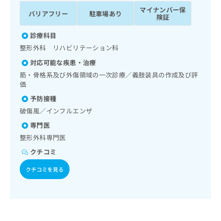
ッ
は
マイナンバー保
バリアフリー
駐車場あり
ク
こ
険証
ナ
ち
ビ
診療科目
ら
に
整形外科 リハビリテーション科
関
広
対応可能な疾患・治療
す
広
告
る
筋・骨格系及び外傷領域の一次診療／義肢装具の作成及び評
告
代
お
価
出
理
問
稿
予防接種
店
い
の
破傷風／インフルエンザ
合
の
お
わ
方
問
専門医
せ
い
は
整形外科専門医
は
合
こ
クチコミ
こ
わ
ち
ち
せ
ら
クチコミを見る
ら
は
こ
こち
ち
広
らは
広
ら
告
マイ
告
出
ナビ