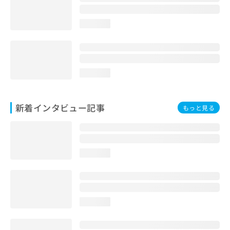
loading...
loading...
新着インタビュー記事
もっと見る
loading...
loading...