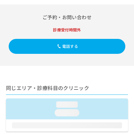
出
稿
クリ
資
稿
ニッ
の
料
クナ
の
お
の
ご予約・お問い合わせ
ビサ
お
問
ご
イト
問
い
請
への
診療受付時間外
い
合
お問
求
合
合せ
わ
は
フォ
わ
せ
こ
電話する
ーム
せ
は
ち
とな
は
こ
ら
りま
こ
ち
す。
ち
ら
クリ
無
ら
ニッ
料
クの
資
情
予
同じエリア・診療科目のクリニック
料
報
約・
の
症状
拡
のご
ご
充
相談
loading...
請
の
など
求
loading...
お
はで
は
申
きま
こ
せん
し
ので
ち
込