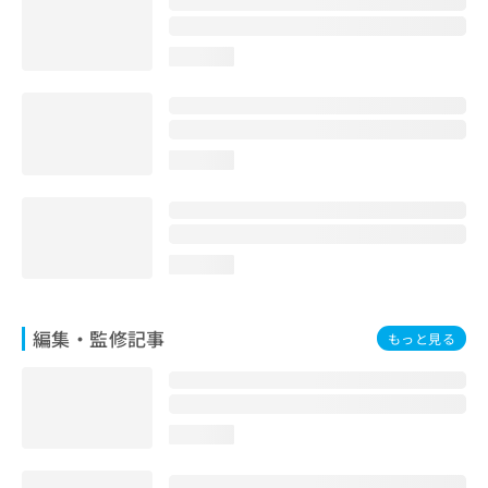
お
問
い
loading...
合
わ
せ
は
loading...
こ
ち
ら
loading...
編集・監修記事
もっと見る
loading...