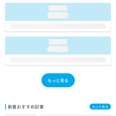
ご了
ら
み
承く
は
loading...
ださ
こ
無
い。
loading...
ち
料
ら
情
報
拡
掲
充
載
loading...
の
情
loading...
お
報
申
の
し
修
込
正
み
は
は
こ
もっと見る
こ
ち
ち
ら
ら
そ
の
新着おすすめ記事
もっと見る
他
の