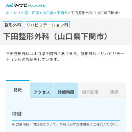
一
般
ホーム
中国・四国
山口県
下関市
下田整形外科（山口県下関市）
ユ
整形外科
リハビリテーション科
ー
ザ
下田整形外科（山口県下関市）
ー
の
方
下田整形外科は山口県下関市にあります。整形外科／リハビリテー
は
ション科の診察をしています。
こ
ち
ら
特徴
医
アクセス
診療時間
紹介記事
医師
マ
療
イ
関
ナ
係
ビ
特徴
者
ク
の
リ
診療時間・内容等について、事前に必ず医療機関にご確認ください。
方
ニ