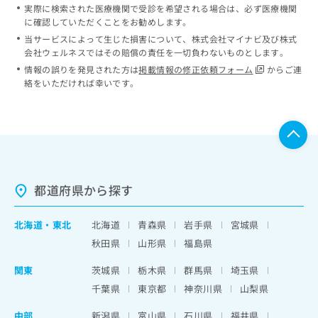
実際に検索された医療機関で受診を希望される場合は、必ず医療機関
に確認していただくことをお勧めします。
当サービスによって生じた損害について、株式会社マイナビ及び株式
会社ウェルネスではその賠償の責任を一切負わないものとします。
情報の誤りを発見された方は
掲載情報の修正依頼フォーム
からご連
絡をいただければ幸いです。
都道府県から探す
北海道
・
東北
北海道
青森県
岩手県
宮城県
秋田県
山形県
福島県
関東
茨城県
栃木県
群馬県
埼玉県
千葉県
東京都
神奈川県
山梨県
中部
新潟県
富山県
石川県
福井県