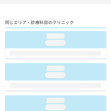
ご了
ら
み
承く
は
ださ
こ
無
い。
ち
料
同じエリア・診療科目のクリニック
ら
情
報
拡
掲
loading...
充
載
の
loading...
情
お
報
申
の
し
修
込
正
み
loading...
は
は
こ
loading...
こ
ち
ち
ら
ら
そ
の
loading...
他
loading...
の