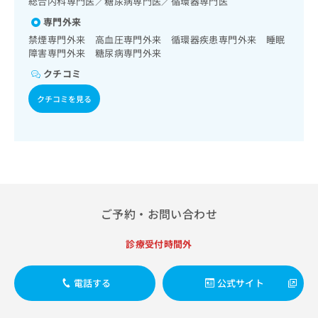
総合内科専門医／糖尿病専門医／循環器専門医
出
稿
クリ
資
稿
ニッ
の
専門外来
料
クナ
の
お
の
禁煙専門外来 高血圧専門外来 循環器疾患専門外来 睡眠
ビサ
お
問
ご
障害専門外来 糖尿病専門外来
イト
問
い
請
への
クチコミ
い
合
お問
求
合
合せ
わ
は
クチコミを見る
フォ
わ
せ
こ
ーム
せ
は
ち
とな
は
こ
ら
りま
こ
ち
す。
ち
ら
クリ
無
ら
ニッ
料
クの
資
情
予
料
報
約・
ご予約・お問い合わせ
の
症状
拡
のご
ご
充
診療受付時間外
相談
請
の
など
求
お
はで
は
申
電話する
公式サイト
きま
こ
せん
し
ので
ち
込