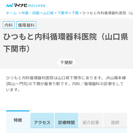
一
般
ホーム
中国・四国
山口県
下関市
下関
ひつもと内科循環器科医院（山
ユ
内科
循環器科
ー
ザ
ひつもと内科循環器科医院（山口県
ー
下関市）
の
方
は
下関駅
こ
ち
ひつもと内科循環器科医院は山口県下関市にあります。JR山陽本線
ら
(岡山～門司)の下関が最寄り駅です。内科／循環器科の診察をして
います。
医
マ
療
イ
関
ナ
係
ビ
者
ク
特徴
アクセス
診療時間
紹介記事
医師
の
リ
方
ニ