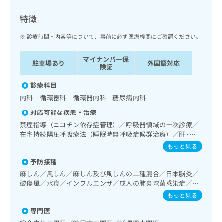
ッ
は
ク
こ
特徴
ナ
ち
ビ
診療時間・内容等について、事前に必ず医療機関にご確認ください。
ら
に
関
マイナンバー保
広
駐車場あり
外国語対応
す
広
険証
告
る
告
代
お
診療科目
出
理
問
稿
内科 循環器科 循環器内科 糖尿病内科
店
い
の
対応可能な疾患・治療
合
の
お
わ
禁煙指導（ニコチン依存症管理）／呼吸器領域の一次診療／
方
問
せ
在宅持続陽圧呼吸療法（睡眠時無呼吸症候群治療）／肝･胆
い
は
道・膵臓領域の一次診療／循環器系領域の一次診療／ホルタ
は
合
もっと見る
こ
ー型心電図検査／ペースメーカー管理／腎･泌尿器系領域の
こ
わ
ち
予防接種
一次診療／内分泌･代謝･栄養領域の一次診療／内分泌機能検
ち
せ
ら
査／インスリン療法／糖尿病患者教育（食事療法、運動療
ら
麻しん／風しん／麻しん及び風しんの二種混合／日本脳炎／
は
法、自己血糖測定）／糖尿病による合併症に対する継続的な
破傷風／水痘／インフルエンザ／成人の肺炎球菌感染症／お
こ
管理及び指導／漢方薬の処方
こち
たふくかぜ／B型肝炎
ち
もっと見る
広
らは
広
ら
告
マイ
専門医
告
出
ナビ