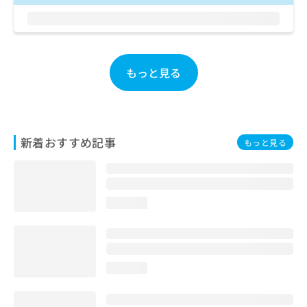
お
問
い
合
わ
もっと見る
せ
は
こ
ち
ら
新着おすすめ記事
もっと見る
loading...
loading...