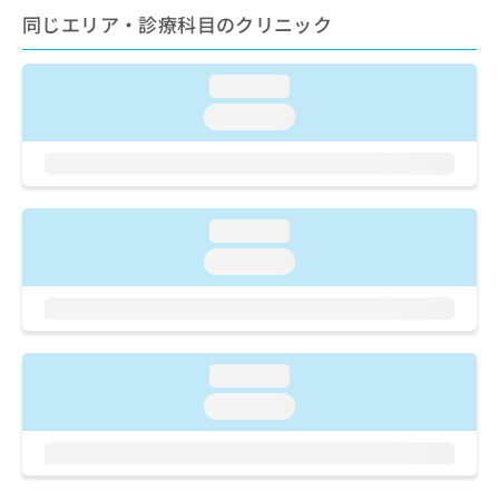
ご了
ら
み
同じエリア・診療科目のクリニック
承く
は
ださ
こ
無
い。
ち
料
loading...
ら
情
loading...
報
拡
掲
充
載
の
情
お
報
loading...
申
の
し
loading...
修
込
正
み
は
は
こ
こ
ち
ち
ら
loading...
ら
loading...
そ
の
他
の