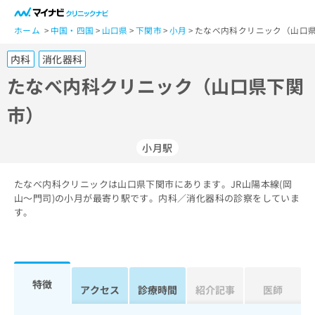
一
般
ホーム
中国・四国
山口県
下関市
小月
たなべ内科クリニック（山口県
ユ
内科
消化器科
ー
ザ
たなべ内科クリニック（山口県下関
ー
市）
の
方
は
小月駅
こ
ち
たなべ内科クリニックは山口県下関市にあります。JR山陽本線(岡
ら
山～門司)の小月が最寄り駅です。内科／消化器科の診察をしていま
す。
医
マ
療
イ
関
ナ
係
ビ
者
ク
特徴
アクセス
診療時間
紹介記事
医師
の
リ
方
ニ