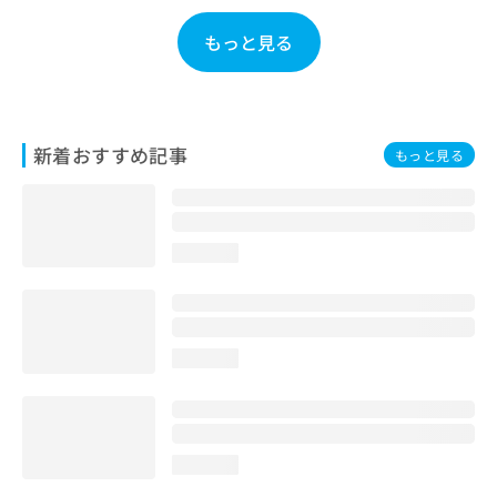
お
問
もっと見る
い
合
わ
せ
は
新着おすすめ記事
もっと見る
こ
ち
ら
loading...
loading...
loading...