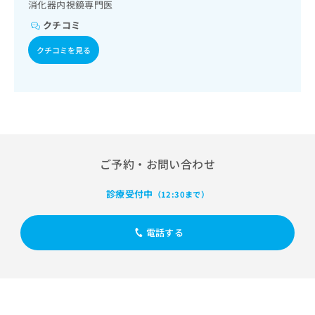
出
消化器内視鏡専門医
稿
クリ
資
稿
ニッ
の
料
クチコミ
クナ
の
お
の
ビサ
お
問
ご
クチコミを見る
イト
問
い
請
への
い
合
お問
求
合
合せ
わ
は
フォ
わ
せ
こ
ーム
せ
は
ち
とな
は
こ
ら
りま
こ
ち
す。
ち
ら
クリ
ご予約・お問い合わせ
無
ら
ニッ
料
クの
資
診療受付中
情
（12:30まで）
予
料
報
約・
の
症状
拡
電話する
のご
ご
充
相談
請
の
など
求
お
はで
は
申
きま
こ
せん
し
ので
ち
込