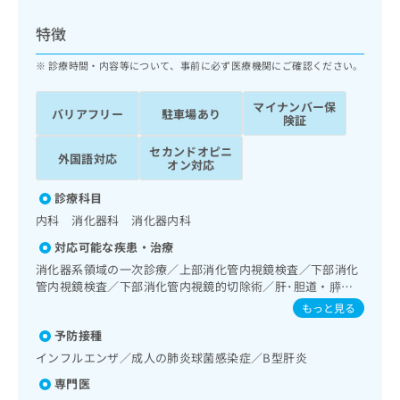
ッ
は
ク
こ
特徴
ナ
ち
ビ
診療時間・内容等について、事前に必ず医療機関にご確認ください。
ら
に
関
マイナンバー保
広
バリアフリー
駐車場あり
す
広
険証
告
る
告
代
セカンドオピニ
お
出
外国語対応
オン対応
理
問
稿
店
い
の
診療科目
合
の
お
内科 消化器科 消化器内科
わ
方
問
せ
い
は
対応可能な疾患・治療
は
合
こ
消化器系領域の一次診療／上部消化管内視鏡検査／下部消化
こ
わ
ち
管内視鏡検査／下部消化管内視鏡的切除術／肝･胆道・膵臓
ち
せ
領域の一次診療／循環器系領域の一次診療／ホルター型心電
ら
もっと見る
ら
は
図検査／内分泌･代謝･栄養領域の一次診療
こ
予防接種
こち
ち
広
インフルエンザ／成人の肺炎球菌感染症／B型肝炎
らは
広
ら
告
マイ
専門医
告
出
ナビ