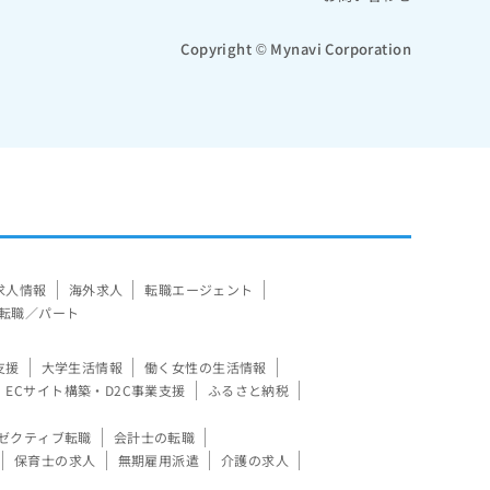
Copyright © Mynavi Corporation
求人情報
海外求人
転職エージェント
転職／パート
支援
大学生活情報
働く女性の生活情報
ECサイト構築・D2C事業支援
ふるさと納税
ゼクティブ転職
会計士の転職
保育士の求人
無期雇用派遣
介護の求人