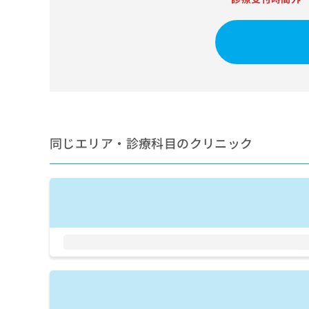
せ
こち
ち
らは
は
マイ
こ
ら
ナビ
ち
クリ
ら
ニッ
クナ
広
ビサ
広
資
イト
告
告
への
料
出
出
お問
の
稿
合せ
稿
ご
の
同じエリア・診療科目のクリニック
フォ
の
請
お
ーム
お
求
問
とな
問
りま
は
い
い
す。
こ
合
合
クリ
ち
わ
ニッ
わ
ら
せ
クの
せ
は
予
は
約・
こ
こ
無
症状
ち
ち
のご
料
ら
相談
ら
情
など
報
はで