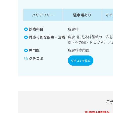
係
ク
者
リ
の
ニ
バリアフリー
駐車場あり
マイ
ッ
方
ク
は
ナ
診療科目
皮膚科
こ
ビ
皮膚･形成外科領域の一次
対応可能な疾患・治療
ち
に
線・赤外線・ＰＵＶＡ）／
関
ら
す
皮膚科専門医
専門医
る
クチコミ
お
クチコミを見る
広
広
問
告
告
い
出
代
合
稿
わ
理
の
せ
店
お
は
の
問
こ
い
方
ち
ご
合
ら
は
わ
こ
診療受付時間外