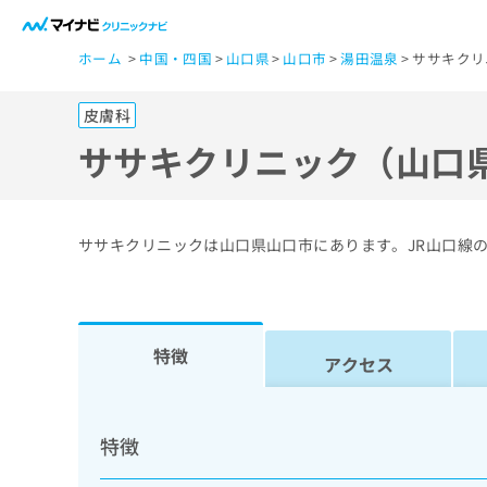
一
ホーム
中国・四国
山口県
山口市
湯田温泉
ササキクリ
般
ユ
皮膚科
ー
ザ
ササキクリニック（山口
ー
の
方
ササキクリニックは山口県山口市にあります。JR山口線
は
こ
ち
ら
特徴
アクセス
医
マ
療
イ
特徴
ナ
関
ビ