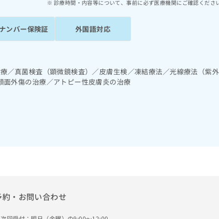
診療時間・内容等について、事前に必ず医療機関にご確認くださ
ナンバー保険証
外国語対応
診療／真菌検査（顕微鏡検査）／皮膚生検／凍結療法／光線療法（紫
顔面外傷の治療／アトピー性皮膚炎の治療
予約・お問い合わせ
次回受付：明日（金曜）の9:00～12:00