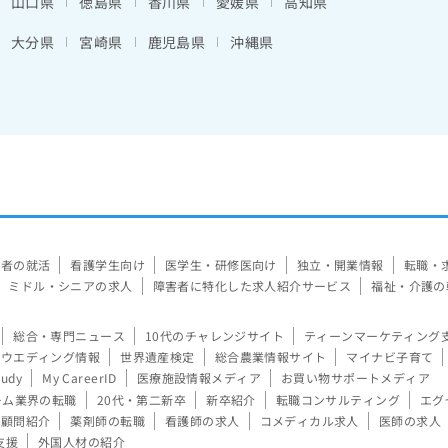
山口県
徳島県
香川県
愛媛県
高知県
大分県
宮崎県
鹿児島県
沖縄県
験者の就活
看護学生向け
医学生・研修医向け
独立・開業情報
転職・
ミドル・シニアの求人
障害者に特化した求人紹介サービス
福祉・介護の
総合・専門ニュース
10代のチャレンジサイト
ティーンマーケティング
ウエディング情報
世界遺産検定
総合農業情報サイト
マイナビ子育て
tudy
My CareerID
医療施設情報メディア
お買い物サポートメディア
ーム業界の転職
20代・第二新卒
新卒紹介
転職コンサルティング
エグ
顧問紹介
薬剤師の転職
看護師の求人
コメディカル求人
医師の求人
支援
外国人材の紹介