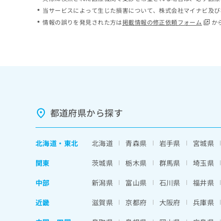
ち
み
当サービスによって生じた損害について、株式会社マイナビ及び
ら
は
情報の誤りを発見された方は
掲載情報の修正依頼フォーム
か
こ
ち
そ
ら
の
他
の
お
問
い
都道府県から探す
合
わ
せ
北海道
・
東北
北海道
青森県
岩手県
宮城県
は
こ
関東
茨城県
栃木県
群馬県
埼玉県
ち
ら
中部
新潟県
富山県
石川県
福井県
近畿
滋賀県
京都府
大阪府
兵庫県