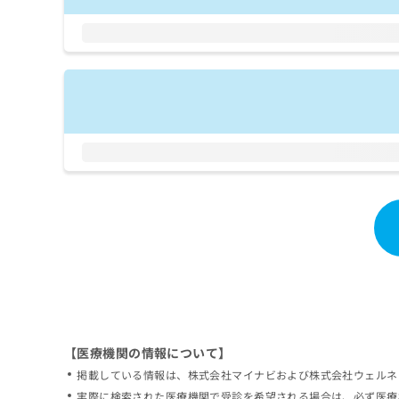
拡
資
きま
充
料
せん
の
ので
の
ご了
お
ご
承く
申
請
ださ
し
求
い。
込
は
み
こ
は
ち
こ
ら
ち
ら
無
料
掲
情
載
報
情
拡
報
充
の
の
修
お
【医療機関の情報について】
正
申
掲載している情報は、株式会社マイナビおよび株式会社ウェルネ
は
し
こ
実際に検索された医療機関で受診を希望される場合は、必ず医療
込