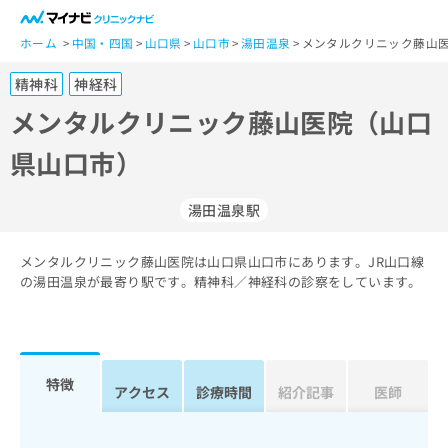
一
般
ホーム
中国・四国
山口県
山口市
湯田温泉
メンタルクリニック藤山医
ユ
精神科
神経科
ー
ザ
メンタルクリニック藤山医院（山口
ー
県山口市）
の
方
は
湯田温泉駅
こ
ち
メンタルクリニック藤山医院は山口県山口市にあります。JR山口線
ら
の湯田温泉が最寄り駅です。精神科／神経科の診察をしています。
医
マ
療
イ
関
ナ
係
ビ
特徴
アクセス
診療時間
紹介記事
医師
者
ク
の
リ
方
ニ