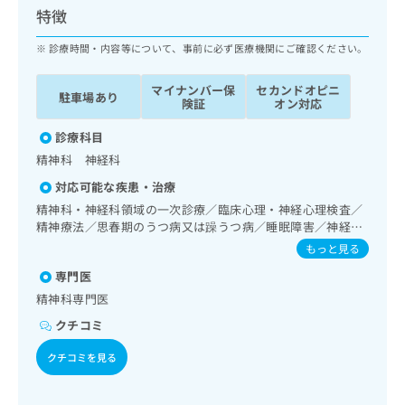
ッ
は
特徴
ク
こ
ナ
診療時間・内容等について、事前に必ず医療機関にご確認ください。
ち
ビ
ら
に
マイナンバー保
セカンドオピニ
駐車場あり
関
険証
オン対応
広
す
広
告
る
診療科目
告
代
お
出
精神科 神経科
理
問
稿
対応可能な疾患・治療
店
い
の
合
の
精神科・神経科領域の一次診療／臨床心理・神経心理検査／
お
わ
精神療法／思春期のうつ病又は躁うつ病／睡眠障害／神経症
方
問
性障害（強迫性障害、不安障害、パニック障害等）／発達障
せ
い
は
もっと見る
害（自閉症、学習障害等）
は
合
こ
専門医
こ
わ
ち
ち
精神科専門医
せ
ら
ら
は
クチコミ
こ
こち
ち
クチコミを見る
広
らは
広
ら
告
マイ
告
出
ナビ