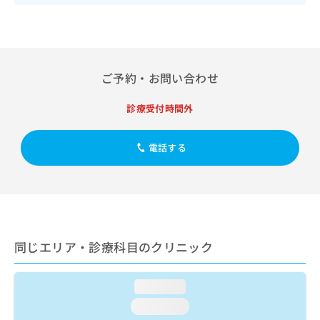
出
稿
クリ
資
稿
ニッ
の
料
クナ
の
お
の
ビサ
お
問
ご
イト
問
い
請
への
い
ご予約・お問い合わせ
合
お問
求
合
合せ
わ
は
フォ
わ
せ
こ
診療受付時間外
ーム
せ
は
ち
とな
は
こ
ら
りま
こ
電話する
ち
す。
ち
ら
クリ
無
ら
ニッ
料
クの
資
情
予
料
報
約・
の
症状
拡
のご
ご
充
同じエリア・診療科目のクリニック
相談
請
の
など
求
お
はで
は
申
きま
loading...
こ
せん
し
loading...
ので
ち
込