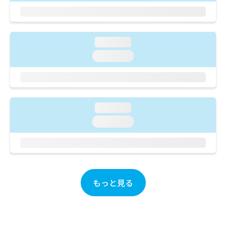
ご了
ら
み
承く
は
ださ
こ
無
い。
ち
料
loading...
ら
情
loading...
報
拡
掲
充
載
の
情
お
報
申
loading...
の
し
修
loading...
込
正
み
は
は
こ
こ
ち
ち
ら
ら
もっと見る
そ
の
他
の