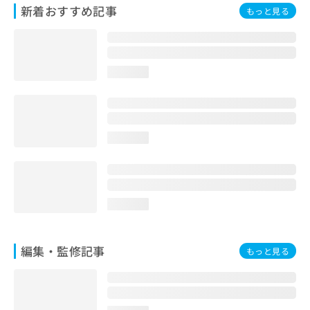
新着おすすめ記事
お
もっと見る
問
い
合
わ
loading...
せ
は
こ
ち
ら
loading...
loading...
編集・監修記事
もっと見る