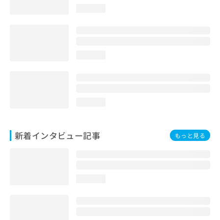
loading...
loading...
loading...
新着インタビュー記事
もっと見る
loading...