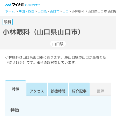
一
般
ホーム
中国・四国
山口県
山口市
山口
小林眼科（山口県山口市 山口
ユ
眼科
ー
ザ
小林眼科（山口県山口市）
ー
の
山口駅
方
は
こ
小林眼科は山口県山口市にあります。JR山口線の山口が最寄り駅
（徒歩18分）です。眼科の診察をしています。
ち
ら
医
マ
療
イ
特徴
アクセス
診療時間
紹介記事
医師
関
ナ
係
ビ
者
ク
の
リ
特徴
方
ニ