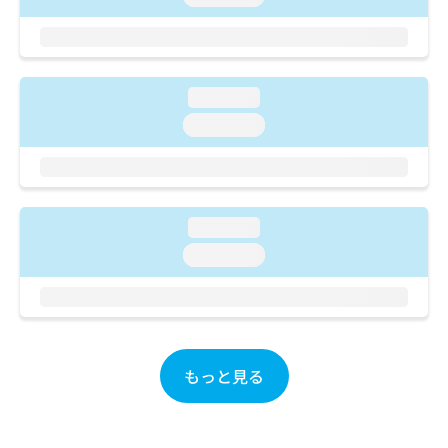
ご了
ら
み
承く
は
ださ
こ
無
い。
ち
料
ら
情
loading...
報
loading...
拡
掲
充
載
の
情
お
報
申
の
loading...
し
修
込
loading...
正
み
は
は
こ
こ
ち
ち
ら
ら
もっと見る
そ
の
他
の