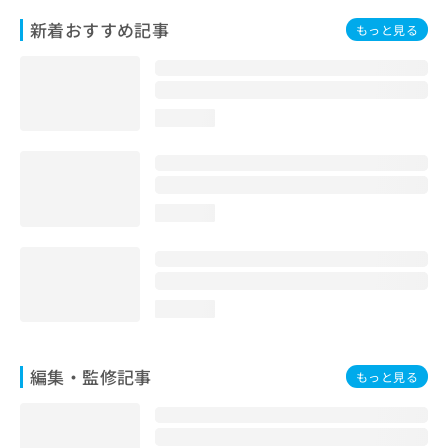
お
新着おすすめ記事
もっと見る
問
い
合
わ
せ
loading...
は
こ
ち
ら
loading...
loading...
編集・監修記事
もっと見る