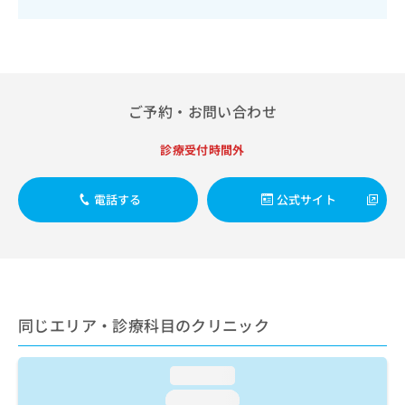
出
稿
クリ
資
稿
ニッ
の
料
クナ
の
お
の
ビサ
お
問
ご
イト
問
い
請
への
い
合
お問
求
ご予約・お問い合わせ
合
合せ
わ
は
フォ
わ
せ
こ
ーム
せ
診療受付時間外
は
ち
とな
は
こ
ら
りま
こ
ち
す。
電話する
公式サイト
ち
ら
クリ
無
ら
ニッ
料
クの
資
情
予
料
報
約・
の
症状
拡
のご
ご
充
相談
請
同じエリア・診療科目のクリニック
の
など
求
お
はで
は
申
きま
こ
loading...
せん
し
ので
ち
込
loading...