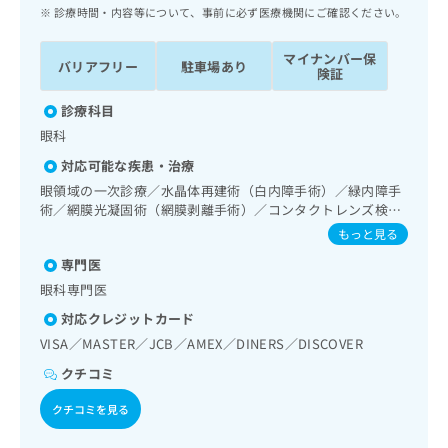
ッ
は
診療時間・内容等について、事前に必ず医療機関にご確認ください。
ク
こ
ナ
ち
マイナンバー保
バリアフリー
駐車場あり
ビ
険証
ら
に
関
診療科目
広
す
広
眼科
告
る
告
代
対応可能な疾患・治療
お
出
理
問
眼領域の一次診療／水晶体再建術（白内障手術）／緑内障手
稿
店
術／網膜光凝固術（網膜剥離手術）／コンタクトレンズ検査
い
の
／小児視力障害診療
合
の
お
もっと見る
わ
方
問
専門医
せ
い
は
眼科専門医
は
合
こ
こ
わ
対応クレジットカード
ち
ち
せ
ら
VISA／MASTER／JCB／AMEX／DINERS／DISCOVER
ら
は
こ
クチコミ
こち
ち
広
らは
クチコミを見る
広
ら
告
マイ
告
出
ナビ