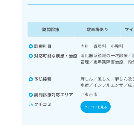
係
ク
者
リ
の
ニ
ッ
方
ク
訪問診療
駐車場あり
マイ
は
ナ
こ
ビ
ち
診療科目
内科 胃腸科 小児科
に
関
ら
消化器系領域の一次診療／
対応可能な疾患・治療
す
管理／更年期障害治療／内
る
レルギー疾患／乳幼児の育
お
広
広
問
麻しん／風しん／麻しん及
予防接種
告
告
い
水痘／インフルエンザ／成
出
代
合
稿
わ
西東京市
訪問診療対応エリア
理
の
せ
店
クチコミ
お
は
クチコミを見る
の
問
こ
い
方
ち
合
ら
は
わ
こ