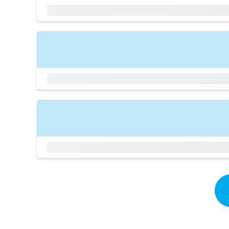
拡
資
きま
充
料
せん
の
ので
の
ご了
お
ご
承く
申
請
ださ
し
求
い。
込
は
み
こ
は
ち
こ
ら
ち
ら
無
料
掲
情
載
報
情
拡
報
充
の
の
修
お
正
申
は
し
こ
込