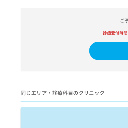
せ
こち
ち
らは
は
マイ
こ
ら
ナビ
ち
ご
クリ
ら
ニッ
クナ
診療受付時間
広
ビサ
広
資
イト
告
告
への
料
出
出
お問
の
稿
合せ
稿
ご
の
フォ
の
請
お
ーム
お
求
問
とな
問
りま
は
い
い
す。
こ
合
合
クリ
ち
わ
ニッ
わ
ら
同じエリア・診療科目のクリニック
せ
クの
せ
は
予
は
約・
こ
こ
無
症状
ち
ち
のご
料
ら
相談
ら
情
など
報
はで