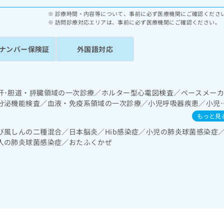
診療時間・内容等について、事前に必ず医療機関にご確認くださ
訪問診療対応エリアは、事前に必ず医療機関にご確認ください。
ナンバー保険証
外国語対応
肝･胆道・膵臓領域の一次診療／ホルター型心電図検査／ペースメー
分泌機能検査／血液・免疫系領域の一次診療／小児呼吸器疾患／小児
児相談／漢方薬の処方
もっと見
び風しんの二種混合／日本脳炎／Hib感染症／小児の肺炎球菌感染症
人の肺炎球菌感染症／おたふくかぜ