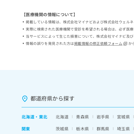
ち
み
ら
は
【医療機関の情報について】
こ
掲載している情報は、株式会社マイナビおよび株式会社ウェルネ
ち
そ
実際に検索された医療機関で受診を希望される場合は、必ず医療
ら
の
当サービスによって生じた損害について、株式会社マイナビ及び
他
情報の誤りを発見された方は
掲載情報の修正依頼フォーム
か
の
お
問
い
合
わ
せ
は
こ
都道府県から探す
ち
ら
北海道
・
東北
北海道
青森県
岩手県
宮城県
関東
茨城県
栃木県
群馬県
埼玉県