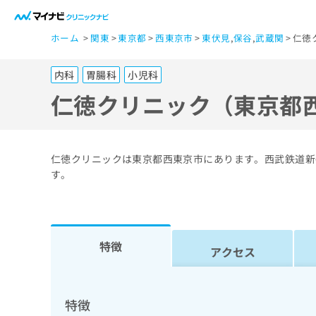
一
ホーム
関東
東京都
西東京市
東伏見
,
保谷
,
武蔵関
仁徳
般
ユ
内科
胃腸科
小児科
ー
ザ
仁徳クリニック（東京都
ー
の
方
仁徳クリニックは東京都西東京市にあります。西武鉄道新
は
す。
こ
ち
ら
特徴
アクセス
医
マ
療
イ
ナ
関
特徴
ビ