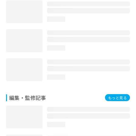
お
問
い
loading...
合
わ
せ
は
こ
loading...
ち
ら
loading...
編集・監修記事
もっと見る
loading...