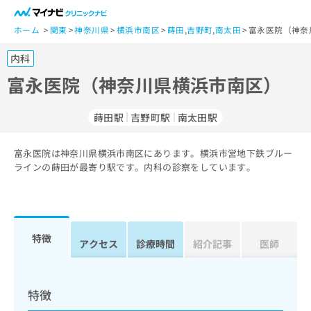
一
般
ホーム
関東
神奈川県
横浜市南区
蒔田
,
吉野町
,
南太田
富永医院（神奈
ユ
内科
ー
ザ
富永医院（神奈川県横浜市南区）
ー
の
蒔田駅
吉野町駅
南太田駅
方
は
こ
富永医院は神奈川県横浜市南区にあります。横浜市営地下鉄ブルー
ラインの蒔田が最寄り駅です。内科の診察をしています。
ち
ら
医
マ
療
イ
特徴
アクセス
診療時間
紹介記事
医師
関
ナ
係
ビ
者
ク
の
リ
特徴
方
ニ