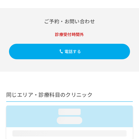
出
稿
クリ
資
稿
ニッ
の
料
クナ
の
お
の
ビサ
お
ご予約・お問い合わせ
問
ご
イト
問
い
請
への
い
合
お問
診療受付時間外
求
合
合せ
わ
は
フォ
わ
せ
こ
ーム
せ
電話する
は
ち
とな
は
こ
ら
りま
こ
ち
す。
ち
ら
クリ
無
ら
ニッ
料
クの
資
情
予
料
報
約・
同じエリア・診療科目のクリニック
の
症状
拡
のご
ご
充
相談
請
の
loading...
など
求
お
はで
loading...
は
申
きま
こ
せん
し
ので
ち
込