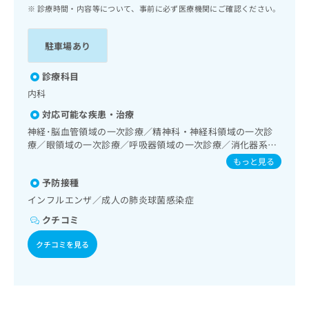
ッ
は
診療時間・内容等について、事前に必ず医療機関にご確認ください。
ク
こ
ナ
ち
駐車場あり
ビ
ら
に
関
診療科目
広
す
広
内科
告
る
告
代
対応可能な疾患・治療
お
出
理
問
神経･脳血管領域の一次診療／精神科・神経科領域の一次診
稿
店
療／眼領域の一次診療／呼吸器領域の一次診療／消化器系領
い
の
域の一次診療／肝･胆道・膵臓領域の一次診療／循環器系領
合
の
お
もっと見る
域の一次診療／婦人科領域の一次診療／内分泌･代謝･栄養領
わ
方
問
予防接種
域の一次診療／血液・免疫系領域の一次診療／筋・骨格系及
せ
い
は
び外傷領域の一次診療
インフルエンザ／成人の肺炎球菌感染症
は
合
こ
こ
わ
クチコミ
ち
ち
せ
ら
ら
は
クチコミを見る
こ
こち
ち
広
らは
広
ら
告
マイ
告
出
ナビ