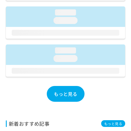
ご了
ら
み
承く
は
ださ
loading...
こ
無
い。
ち
loading...
料
ら
情
報
拡
掲
充
載
loading...
の
情
お
報
loading...
申
の
し
修
込
正
み
は
は
こ
こ
ち
もっと見る
ち
ら
ら
そ
の
新着おすすめ記事
他
もっと見る
の