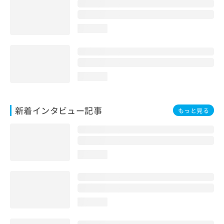
loading...
loading...
新着インタビュー記事
もっと見る
loading...
loading...