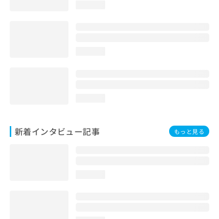
loading...
loading...
loading...
新着インタビュー記事
もっと見る
loading...