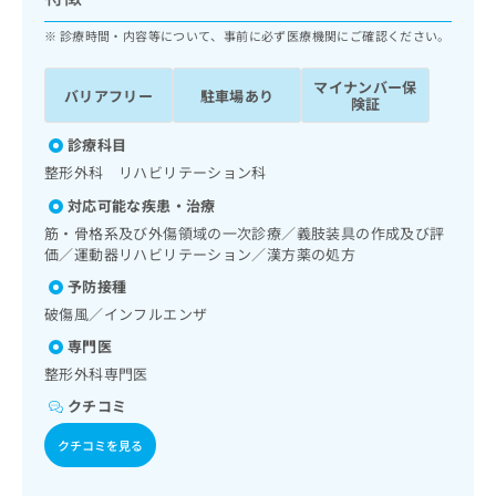
ッ
は
ク
診療時間・内容等について、事前に必ず医療機関にご確認ください。
こ
ナ
ち
ビ
ら
マイナンバー保
バリアフリー
駐車場あり
に
険証
関
広
す
診療科目
広
告
る
告
整形外科 リハビリテーション科
代
お
出
対応可能な疾患・治療
理
問
稿
店
い
筋・骨格系及び外傷領域の一次診療／義肢装具の作成及び評
の
価／運動器リハビリテーション／漢方薬の処方
合
の
お
わ
方
問
予防接種
せ
い
は
破傷風／インフルエンザ
は
合
こ
こ
専門医
わ
ち
ち
せ
整形外科専門医
ら
ら
は
クチコミ
こ
こち
ち
広
クチコミを見る
らは
広
ら
告
マイ
告
出
ナビ