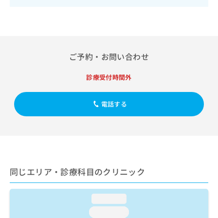
出
稿
クリ
資
稿
ニッ
の
料
クナ
の
お
の
ビサ
お
問
ご
イト
問
い
請
への
い
合
お問
求
ご予約・お問い合わせ
合
合せ
わ
は
フォ
わ
せ
こ
診療受付時間外
ーム
せ
は
ち
とな
は
こ
ら
りま
こ
ち
す。
電話する
ち
ら
クリ
無
ら
ニッ
料
クの
資
情
予
料
報
約・
の
症状
拡
のご
ご
充
相談
同じエリア・診療科目のクリニック
請
の
など
求
お
はで
は
申
きま
loading...
こ
せん
し
ので
ち
loading...
込