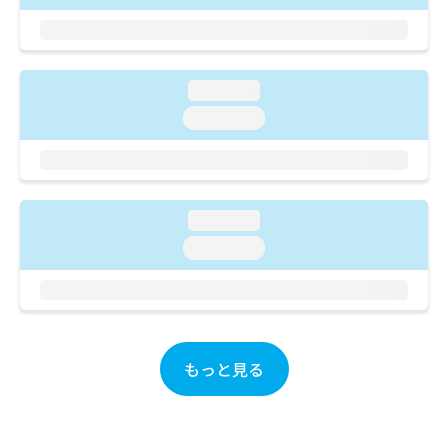
ご了
ら
み
承く
は
ださ
こ
無
い。
ち
料
ら
loading...
情
報
loading...
拡
掲
充
載
の
情
お
報
申
の
loading...
し
修
loading...
込
正
み
は
は
こ
こ
ち
ち
ら
ら
もっと見る
そ
の
他
の