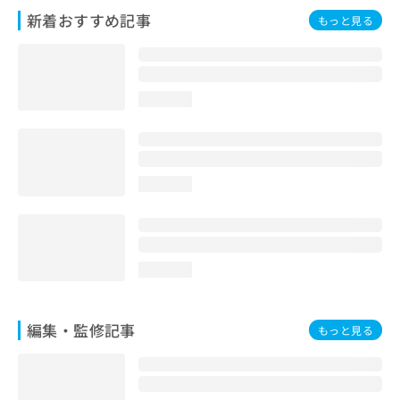
お
新着おすすめ記事
もっと見る
問
い
合
わ
loading...
せ
は
こ
ち
ら
loading...
loading...
編集・監修記事
もっと見る