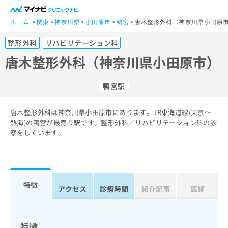
一
般
ホーム
関東
神奈川県
小田原市
鴨宮
唐木整形外科（神奈川県小田原市
ユ
整形外科
リハビリテーション科
ー
ザ
唐木整形外科（神奈川県小田原市）
ー
の
鴨宮駅
方
は
こ
唐木整形外科は神奈川県小田原市にあります。JR東海道線(東京～
熱海)の鴨宮が最寄り駅です。整形外科／リハビリテーション科の診
ち
察をしています。
ら
医
マ
療
イ
関
ナ
特徴
アクセス
診療時間
紹介記事
医師
係
ビ
者
ク
の
リ
方
ニ
特徴