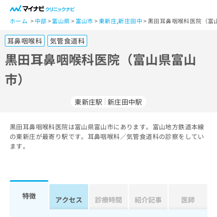
一
般
ホーム
中部
富山県
富山市
東新庄
,
新庄田中
黒田耳鼻咽喉科医院（富
ユ
耳鼻咽喉科
気管食道科
ー
ザ
黒田耳鼻咽喉科医院（富山県富山
ー
市）
の
方
は
東新庄駅
新庄田中駅
こ
ち
黒田耳鼻咽喉科医院は富山県富山市にあります。富山地方鉄道本線
ら
の東新庄が最寄り駅です。耳鼻咽喉科／気管食道科の診察をしてい
ます。
医
マ
療
イ
関
ナ
係
ビ
者
ク
特徴
アクセス
診療時間
紹介記事
医師
の
リ
方
ニ