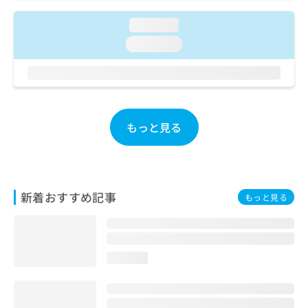
ご了
ら
み
承く
は
loading...
ださ
こ
無
い。
loading...
ち
料
ら
情
報
拡
掲
充
載
の
情
もっと見る
お
報
申
の
し
修
込
正
み
は
新着おすすめ記事
もっと見る
は
こ
こ
ち
ち
ら
ら
loading...
そ
の
他
の