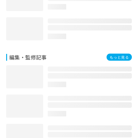
お
loading...
問
い
合
わ
せ
loading...
は
こ
ち
編集・監修記事
もっと見る
ら
loading...
loading...