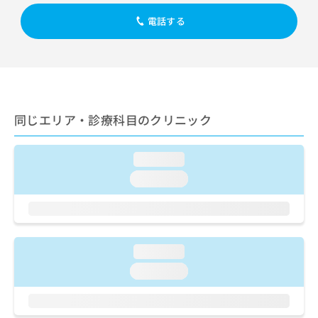
出
稿
クリ
資
稿
ニッ
の
電話する
料
クナ
の
お
の
ビサ
お
問
ご
イト
問
い
請
への
い
合
お問
求
合
合せ
わ
は
フォ
わ
せ
こ
ーム
せ
同じエリア・診療科目のクリニック
は
ち
とな
は
こ
ら
りま
こ
ち
す。
loading...
ち
ら
クリ
無
ら
ニッ
loading...
料
クの
資
情
予
料
報
約・
の
症状
拡
のご
ご
充
相談
loading...
請
の
など
求
お
loading...
はで
は
申
きま
こ
せん
し
ので
ち
込