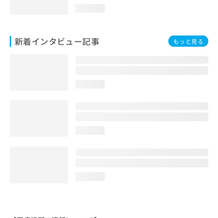
loading...
新着インタビュー記事
もっと見る
loading...
loading...
loading...