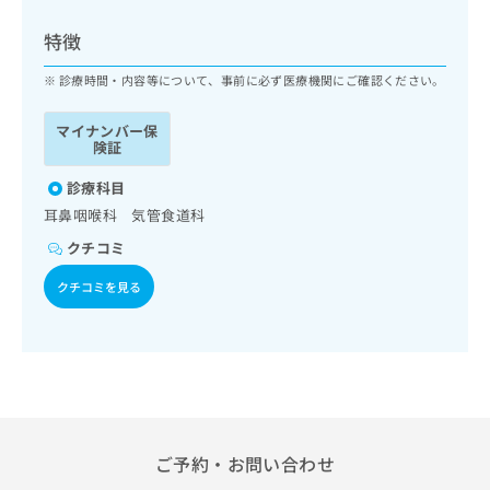
ッ
は
ク
こ
特徴
ナ
ち
ビ
診療時間・内容等について、事前に必ず医療機関にご確認ください。
ら
に
関
マイナンバー保
広
す
広
険証
告
る
告
代
お
診療科目
出
理
問
稿
耳鼻咽喉科 気管食道科
店
い
の
クチコミ
合
の
お
わ
方
問
クチコミを見る
せ
い
は
は
合
こ
こ
わ
ち
ち
せ
ら
ら
は
こ
こち
ち
広
らは
広
ら
告
ご予約・お問い合わせ
マイ
告
出
ナビ