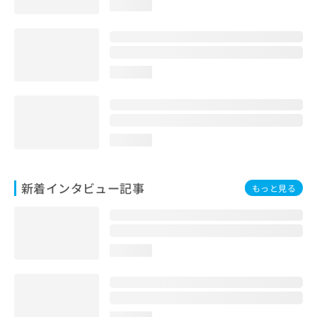
loading...
loading...
loading...
新着インタビュー記事
もっと見る
loading...