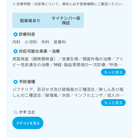
ッ
は
診療時間・内容等について、事前に必ず医療機関にご確認ください。
ク
こ
ナ
ち
マイナンバー保
駐車場あり
ビ
険証
ら
に
関
診療科目
広
す
広
内科 小児科 外科 皮膚科
告
る
告
代
対応可能な疾患・治療
お
出
理
問
真菌検査（顕微鏡検査）／皮膚生検／顔面外傷の治療／アト
稿
店
ピー性皮膚炎の治療／神経･脳血管領域の一次診療／呼吸器
い
の
領域の一次診療／在宅酸素療法／消化器系領域の一次診療／
合
の
お
もっと見る
肝･胆道・膵臓領域の一次診療／循環器系領域の一次診療／
わ
方
問
予防接種
乳腺領域の一次診療／インスリン療法／筋・骨格系及び外傷
せ
い
は
領域の一次診療／CT撮影
ジフテリア、百日せき及び破傷風の三種混合／麻しん及び風
は
合
こ
しんの二種混合／破傷風／水痘／インフルエンザ／成人の肺
こ
わ
ち
炎球菌感染症／おたふくかぜ／B型肝炎
ち
せ
もっと見る
ら
ら
は
クチコミ
こ
こち
ち
広
クチコミを見る
らは
広
ら
告
マイ
告
出
ナビ