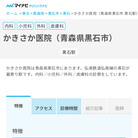
一
般
ホーム
東北
青森県
黒石市
黒石
かきさか医院（青森県黒石市 黒石駅
ユ
内科
小児科
外科
皮膚科
ー
ザ
かきさか医院（青森県黒石市）
ー
の
黒石駅
方
は
こ
かきさか医院は青森県黒石市にあります。弘南鉄道弘南線の黒石が
最寄り駅です。内科／小児科／外科／皮膚科の診察をしています。
ち
ら
医
マ
療
イ
特徴
アクセス
診療時間
紹介記事
医師
関
ナ
係
ビ
者
ク
の
リ
特徴
方
ニ