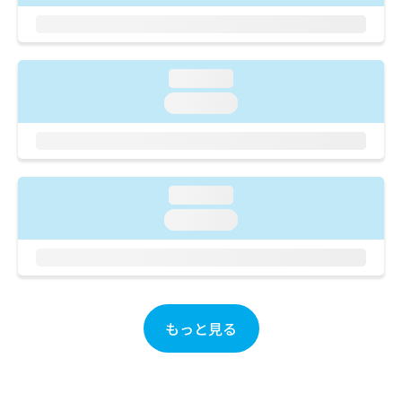
ご了
ら
み
承く
は
ださ
こ
無
い。
ち
料
loading...
ら
情
報
loading...
拡
掲
充
載
の
情
お
報
申
の
loading...
し
修
loading...
込
正
み
は
は
こ
こ
ち
ち
ら
ら
もっと見る
そ
の
他
の