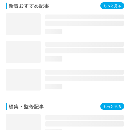
お
新着おすすめ記事
もっと見る
問
い
合
わ
loading...
せ
は
こ
ち
ら
loading...
loading...
編集・監修記事
もっと見る