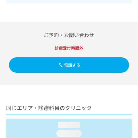
出
稿
クリ
資
稿
ニッ
の
料
クナ
の
お
の
ビサ
お
問
ご
イト
問
い
請
への
い
合
お問
ご予約・お問い合わせ
求
合
合せ
わ
は
フォ
わ
せ
こ
診療受付時間外
ーム
せ
は
ち
とな
は
こ
ら
りま
こ
ち
電話する
す。
ち
ら
クリ
無
ら
ニッ
料
クの
資
情
予
料
報
約・
の
症状
拡
のご
ご
充
同じエリア・診療科目のクリニック
相談
請
の
など
求
お
はで
は
申
きま
loading...
こ
せん
し
loading...
ので
ち
込