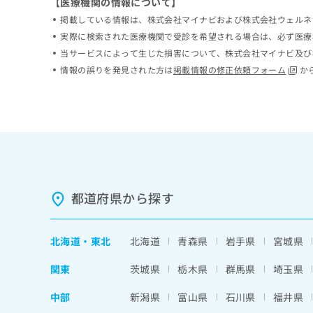
【医療機関の情報について】
ち
み
掲載している情報は、株式会社マイナビおよび株式会社ウェルネ
ら
は
実際に検索された医療機関で受診を希望される場合は、必ず医療
こ
当サービスによって生じた損害について、株式会社マイナビ及び
ち
そ
ら
情報の誤りを発見された方は
掲載情報の修正依頼フォーム
か
の
他
の
お
問
い
合
わ
せ
都道府県から探す
は
こ
ち
北海道
・
東北
北海道
青森県
岩手県
宮城県
ら
関東
茨城県
栃木県
群馬県
埼玉県
中部
新潟県
富山県
石川県
福井県