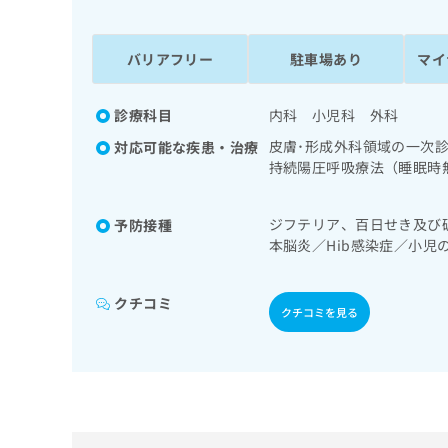
係
ク
者
リ
の
ニ
バリアフリー
駐車場あり
マイ
ッ
方
ク
は
ナ
診療科目
内科 小児科 外科
こ
ビ
皮膚･形成外科領域の一次
対応可能な疾患・治療
ち
に
持続陽圧呼吸療法（睡眠時
関
ら
化管内視鏡検査／肝･胆道
す
／腎･泌尿器系領域の一次
る
ジフテリア、百日せき及び
予防接種
び外傷領域の一次診療／小
お
広
本脳炎／Hib感染症／小
宅における看取り
広
問
ンザ／成人の肺炎球菌感染
告
告
い
出
代
合
クチコミ
稿
クチコミを見る
わ
理
の
せ
店
お
は
の
問
こ
い
方
ち
合
ら
は
わ
こ