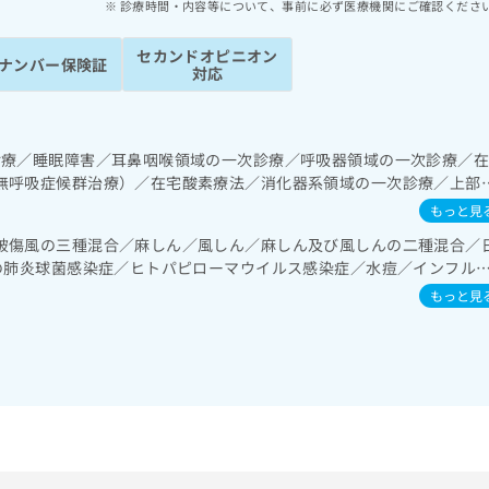
診療時間・内容等について、事前に必ず医療機関にご確認くださ
セカンドオピニオン
ナンバー保険証
対応
診療／睡眠障害／耳鼻咽喉領域の一次診療／呼吸器領域の一次診療／
無呼吸症候群治療）／在宅酸素療法／消化器系領域の一次診療／上部
・膵臓領域の一次診療／循環器系領域の一次診療／ホルター型心電図
もっと見
診療／内分泌･代謝･栄養領域の一次診療／インスリン療法／筋・骨格
破傷風の三種混合／麻しん／風しん／麻しん及び風しんの二種混合／
児領域の一次診療／医療用麻薬によるがん疼痛治療／漢方薬の処方／
児の肺炎球菌感染症／ヒトパピローマウイルス感染症／水痘／インフル
症／おたふくかぜ／B型肝炎
もっと見