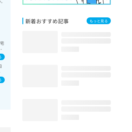
い。
新着おすすめ記事
もっと見る
在宅
消
loading...
検査
る
系及
日
在
エ
る
loading...
loading...