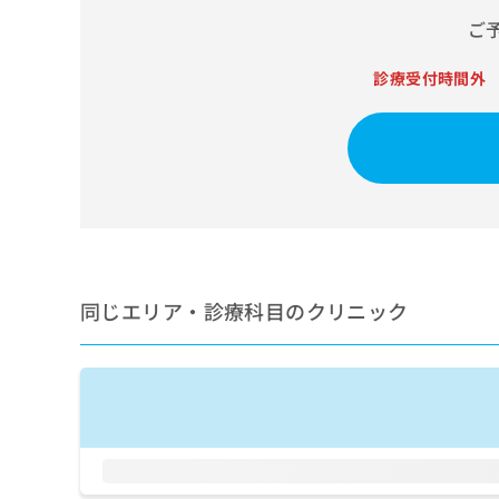
せ
こち
ち
らは
ご
は
マイ
こ
ら
ナビ
ち
診療受付時間外
クリ
ら
ニッ
クナ
広
ビサ
広
資
イト
告
告
への
料
出
出
お問
の
稿
合せ
稿
ご
の
フォ
の
請
お
ーム
お
求
問
とな
問
りま
は
い
い
同じエリア・診療科目のクリニック
す。
こ
合
合
クリ
ち
わ
ニッ
わ
ら
せ
クの
せ
は
予
は
約・
こ
こ
無
症状
ち
ち
のご
料
ら
相談
ら
情
など
報
はで