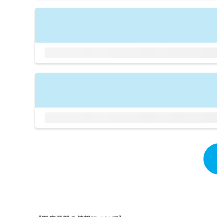
拡
資
きま
充
料
せん
の
ので
の
ご了
お
ご
承く
申
請
ださ
し
求
い。
込
は
み
こ
は
ち
こ
ら
ち
ら
無
料
掲
情
載
報
情
拡
報
充
の
の
修
お
正
申
は
し
こ
込