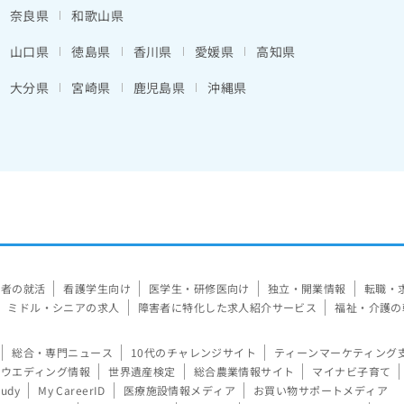
奈良県
和歌山県
山口県
徳島県
香川県
愛媛県
高知県
大分県
宮崎県
鹿児島県
沖縄県
験者の就活
看護学生向け
医学生・研修医向け
独立・開業情報
転職・
ミドル・シニアの求人
障害者に特化した求人紹介サービス
福祉・介護の
総合・専門ニュース
10代のチャレンジサイト
ティーンマーケティング
ウエディング情報
世界遺産検定
総合農業情報サイト
マイナビ子育て
tudy
My CareerID
医療施設情報メディア
お買い物サポートメディア