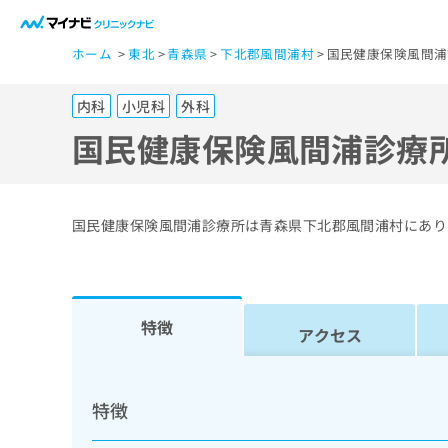
一
ホーム
東北
青森県
下北郡風間浦村
国民健康保険風間浦
般
ユ
内科
小児科
外科
ー
ザ
国民健康保険風間浦診療
ー
の
方
国民健康保険風間浦診療所は青森県下北郡風間浦村にあり
は
こ
ち
ら
特徴
アクセス
医
マ
療
イ
特徴
ナ
関
ビ