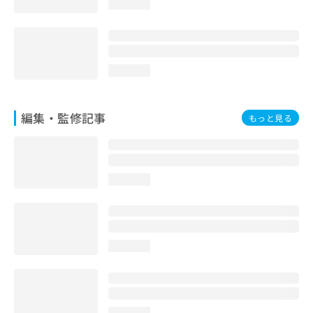
loading...
お
問
い
合
わ
loading...
せ
は
こ
編集・監修記事
もっと見る
ち
ら
loading...
loading...
loading...