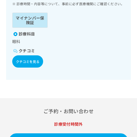
ッ
は
診療時間・内容等について、事前に必ず医療機関にご確認ください。
ク
こ
ナ
ち
マイナンバー保
ビ
険証
ら
に
関
診療科目
広
す
広
眼科
告
る
告
代
クチコミ
お
出
理
問
稿
クチコミを見る
店
い
の
合
の
お
わ
方
問
せ
い
は
は
合
こ
こ
わ
ち
ち
せ
ら
ら
は
ご予約・お問い合わせ
こ
こち
ち
広
らは
診療受付時間外
広
ら
告
マイ
告
出
ナビ