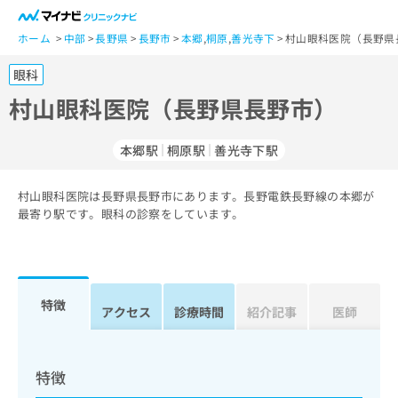
一
般
ホーム
中部
長野県
長野市
本郷
,
桐原
,
善光寺下
村山眼科医院（長野県
ユ
眼科
ー
ザ
村山眼科医院（長野県長野市）
ー
の
本郷駅
桐原駅
善光寺下駅
方
は
こ
村山眼科医院は長野県長野市にあります。長野電鉄長野線の本郷が
最寄り駅です。眼科の診察をしています。
ち
ら
医
マ
療
イ
特徴
アクセス
診療時間
紹介記事
医師
関
ナ
係
ビ
者
ク
の
リ
特徴
方
ニ