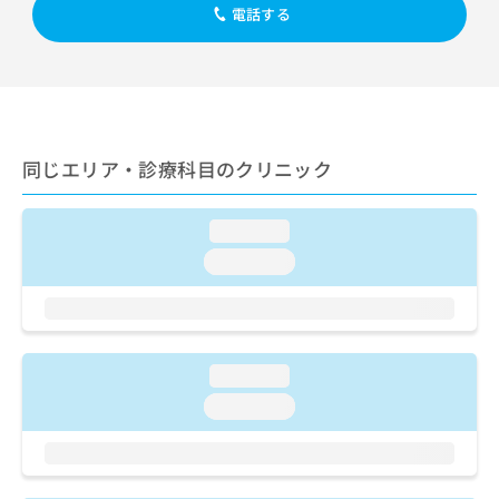
出
稿
クリ
資
電話する
稿
ニッ
の
料
クナ
の
お
の
ビサ
お
問
ご
イト
問
い
請
への
い
合
お問
求
合
合せ
わ
は
フォ
わ
同じエリア・診療科目のクリニック
せ
こ
ーム
せ
は
ち
とな
は
こ
ら
りま
こ
loading...
ち
す。
ち
ら
クリ
loading...
無
ら
ニッ
料
クの
資
情
予
料
報
約・
の
症状
拡
のご
ご
loading...
充
相談
請
の
loading...
など
求
お
はで
は
申
きま
こ
せん
し
ので
ち
込