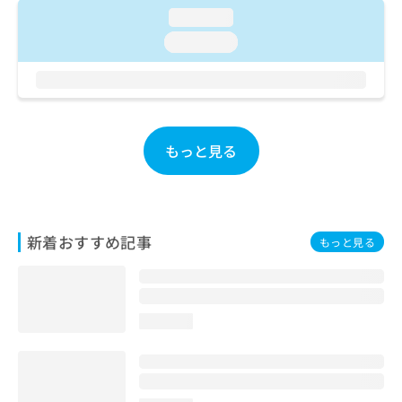
ご了
ら
み
loading...
承く
は
ださ
loading...
こ
無
い。
ち
料
ら
情
報
拡
掲
充
載
もっと見る
の
情
お
報
申
の
し
修
込
正
新着おすすめ記事
もっと見る
み
は
は
こ
こ
ち
ち
ら
ら
loading...
そ
の
他
の