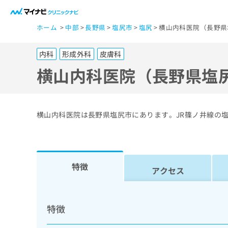
一
ホーム
中部
長野県
塩尻市
塩尻
横山内科医院（長野県
般
ユ
内科
形成外科
皮膚科
ー
ザ
横山内科医院（長野県塩
ー
の
方
横山内科医院は長野県塩尻市にあります。JR篠ノ井線の
は
こ
ち
ら
特徴
アクセス
医
マ
療
イ
特徴
ナ
関
ビ