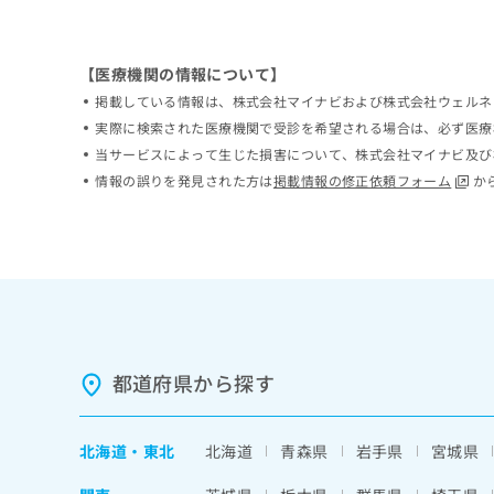
ち
み
ら
は
こ
【医療機関の情報について】
ち
そ
掲載している情報は、株式会社マイナビおよび株式会社ウェルネ
ら
の
実際に検索された医療機関で受診を希望される場合は、必ず医療
他
当サービスによって生じた損害について、株式会社マイナビ及び
の
情報の誤りを発見された方は
掲載情報の修正依頼フォーム
か
お
問
い
合
わ
せ
は
こ
ち
都道府県から探す
ら
北海道
・
東北
北海道
青森県
岩手県
宮城県