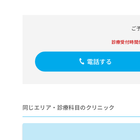
せ
こち
ち
らは
は
マイ
こ
ら
ナビ
ち
クリ
ら
ご
ニッ
クナ
広
ビサ
広
診療受付時間
資
イト
告
告
への
料
出
出
お問
の
稿
合せ
電話する
稿
ご
の
フォ
の
請
お
ーム
お
求
問
とな
問
りま
は
い
い
す。
こ
合
合
クリ
ち
わ
ニッ
わ
ら
せ
クの
せ
同じエリア・診療科目のクリニック
は
予
は
約・
こ
こ
無
症状
ち
ち
のご
料
ら
相談
ら
情
など
報
はで