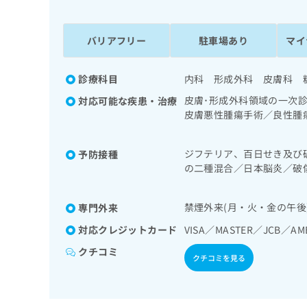
係
ク
者
リ
の
ニ
バリアフリー
駐車場あり
マイ
ッ
方
ク
は
ナ
診療科目
内科 形成外科 皮膚科 
こ
ビ
皮膚･形成外科領域の一次
対応可能な疾患・治療
ち
に
皮膚悪性腫瘍手術／良性腫
関
ら
導（ニコチン依存症管理）
す
一次診療／在宅持続陽圧呼
る
ジフテリア、百日せき及び
予防接種
次診療／肝･胆道・膵臓領
お
広
の二種混合／日本脳炎／破
内分泌･代謝･栄養領域の
広
問
染症／水痘／インフルエン
告
法、運動療法、自己血糖測
告
い
イルス感染症／髄膜炎菌感
出
系領域の一次診療／漢方薬
代
合
禁煙外来(月・火・金の午後
専門外来
稿
わ
理
の
せ
対応クレジットカード
VISA／MASTER／JCB／AM
店
お
は
クチコミ
の
問
こ
クチコミを見る
い
方
ち
合
ら
は
わ
こ