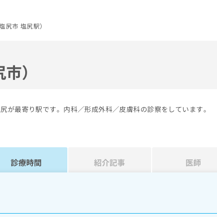
塩尻市 塩尻駅）
尻市）
塩尻が最寄り駅です。内科／形成外科／皮膚科の診察をしています。
診療時間
紹介記事
医師