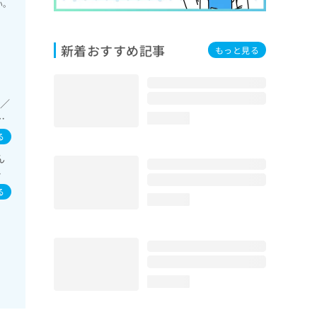
い。
新着おすすめ記事
もっと見る
療／
指
loading...
の
る
一
ん
／
感
ウ
疫
る
loading...
loading...