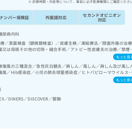
診療時間・内容等について、事前に必ず医療機関にご確認くださ
セカンドオピニオン
ナンバー保険証
外国語対応
対応
糖尿病内科
診療／真菌検査（顕微鏡検査）／皮膚生検／凍結療法／顔面外傷の治
瘍又は母斑その他の切除・縫合手術／アトピー性皮膚炎の治療／禁煙
／睡眠障害／アルコール依存症／認知症／純音聴力検査／呼吸器領域
もっと見
吸療法（睡眠時無呼吸症候群治療）／在宅酸素療法／消化器系領域の
破傷風の三種混合／急性灰白髄炎／麻しん／風しん／麻しん及び風し
域の一次診療／循環器系領域の一次診療／腎･泌尿器系領域の一次診療
傷風／Hib感染症／小児の肺炎球菌感染症／ヒトパピローマウイルス
一次診療／内分泌機能検査／インスリン療法／糖尿病患者教育（食事療
ザ／成人の肺炎球菌感染症／おたふくかぜ／A型肝炎／B型肝炎／ロタ
定）／糖尿病による合併症に対する継続的な管理及び指導／血液・免
もっと見
染症
の処方／在宅における看取り
)
EX／DINERS／DISCOVER／銀聯