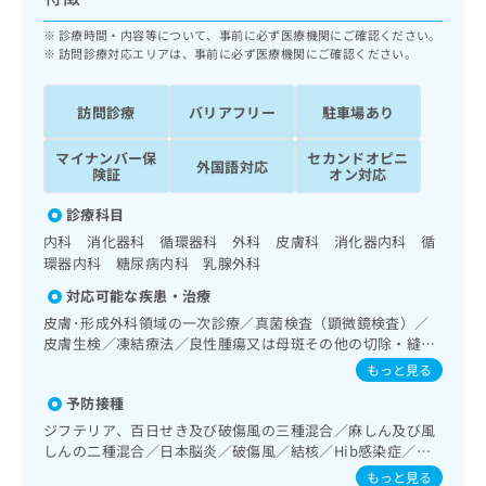
ッ
は
ク
診療時間・内容等について、事前に必ず医療機関にご確認ください。
こ
ナ
訪問診療対応エリアは、事前に必ず医療機関にご確認ください。
ち
ビ
ら
に
訪問診療
バリアフリー
駐車場あり
関
広
す
広
告
マイナンバー保
セカンドオピニ
る
外国語対応
告
険証
オン対応
代
お
出
理
問
稿
診療科目
店
い
の
内科 消化器科 循環器科 外科 皮膚科 消化器内科 循
合
の
お
環器内科 糖尿病内科 乳腺外科
わ
方
問
せ
対応可能な疾患・治療
い
は
は
合
こ
皮膚･形成外科領域の一次診療／真菌検査（顕微鏡検査）／
こ
わ
皮膚生検／凍結療法／良性腫瘍又は母斑その他の切除・縫合
ち
ち
せ
手術／アトピー性皮膚炎の治療／抗血栓療法／精神科・神経
ら
もっと見る
ら
は
科領域の一次診療／終夜睡眠ポリグラフィー／禁煙指導（ニ
予防接種
こ
コチン依存症管理）／睡眠障害／純音聴力検査／呼吸器領域
こち
の一次診療／在宅持続陽圧呼吸療法（睡眠時無呼吸症候群治
ち
広
ジフテリア、百日せき及び破傷風の三種混合／麻しん及び風
らは
療）／在宅酸素療法／消化器系領域の一次診療／肝･胆道・
広
ら
しんの二種混合／日本脳炎／破傷風／結核／Hib感染症／小
告
マイ
膵臓領域の一次診療／循環器系領域の一次診療／ホルター型
告
児の肺炎球菌感染症／ヒトパピローマウイルス感染症／水痘
出
ナビ
もっと見る