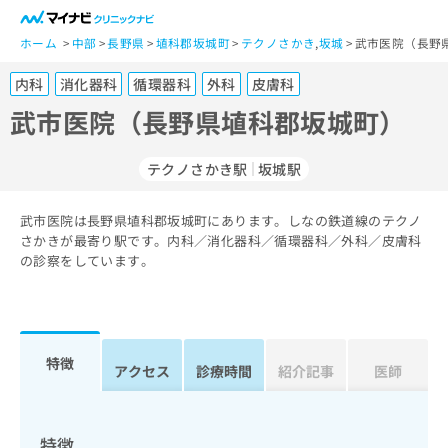
一
般
ホーム
中部
長野県
埴科郡坂城町
テクノさかき
,
坂城
武市医院（長野
ユ
内科
消化器科
循環器科
外科
皮膚科
ー
ザ
武市医院（長野県埴科郡坂城町）
ー
の
テクノさかき駅
坂城駅
方
は
こ
武市医院は長野県埴科郡坂城町にあります。しなの鉄道線のテクノ
さかきが最寄り駅です。内科／消化器科／循環器科／外科／皮膚科
ち
の診察をしています。
ら
医
マ
療
イ
関
ナ
特徴
アクセス
診療時間
紹介記事
医師
係
ビ
者
ク
の
リ
方
ニ
特徴