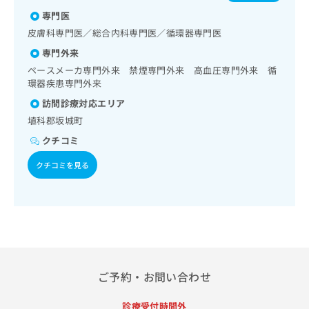
心電図検査／ペースメーカー管理／腎･泌尿器系領域の一次
出
／インフルエンザ／成人の肺炎球菌感染症／おたふくかぜ／
稿
クリ
資
診療／内分泌･代謝･栄養領域の一次診療／インスリン療法／
専門医
A型肝炎／B型肝炎／ロタウイルス感染症
稿
ニッ
の
料
糖尿病患者教育（食事療法、運動療法、自己血糖測定）／糖
クナ
の
皮膚科専門医／総合内科専門医／循環器専門医
お
の
尿病による合併症に対する継続的な管理及び指導／血液・免
ビサ
お
問
ご
イト
専門外来
疫系領域の一次診療／血液凝固異常の診断及び治療／小児領
問
い
請
への
域の一次診療／医療用麻薬によるがん疼痛治療／画像診断管
ペースメーカ専門外来 禁煙専門外来 高血圧専門外来 循
い
合
お問
求
理（専ら画像診断を担当する医師による読影）／CT撮影／漢
環器疾患専門外来
合
合せ
わ
は
方薬の処方／在宅における看取り
フォ
わ
せ
訪問診療対応エリア
こ
ーム
せ
は
ち
埴科郡坂城町
とな
は
こ
ら
りま
クチコミ
こ
ち
す。
ち
ら
クリ
無
クチコミを見る
ら
ニッ
料
クの
資
情
予
料
報
約・
の
症状
拡
のご
ご
充
相談
請
の
など
求
お
はで
は
申
ご予約・お問い合わせ
きま
こ
せん
し
ので
ち
込
診療受付時間外