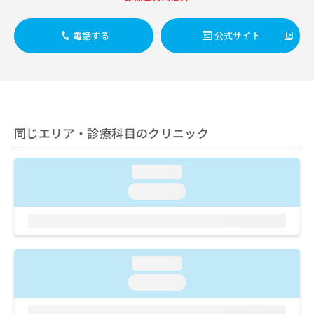
ご了
ら
み
承く
は
ださ
こ
電話する
公式サイト
無
い。
ち
料
ら
情
報
拡
掲
充
載
の
情
同じエリア・診療科目のクリニック
お
報
申
の
し
修
loading...
込
正
み
loading...
は
は
こ
こ
ち
ち
ら
ら
loading...
そ
の
loading...
他
の