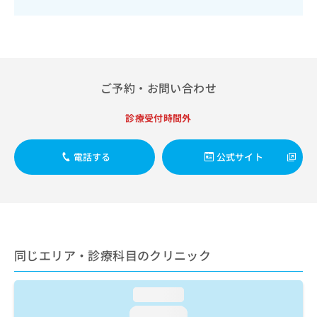
出
稿
クリ
資
稿
ニッ
の
料
クナ
の
お
の
ビサ
お
問
ご
イト
問
い
請
への
い
合
お問
求
ご予約・お問い合わせ
合
合せ
わ
は
フォ
わ
せ
こ
ーム
せ
診療受付時間外
は
ち
とな
は
こ
ら
りま
こ
ち
す。
電話する
公式サイト
ち
ら
クリ
無
ら
ニッ
料
クの
資
情
予
料
報
約・
の
症状
拡
のご
ご
充
相談
請
同じエリア・診療科目のクリニック
の
など
求
お
はで
は
申
きま
こ
loading...
せん
し
ので
ち
込
loading...