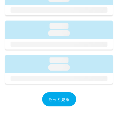
ご了
ら
み
承く
は
ださ
こ
無
い。
ち
料
ら
情
loading...
報
loading...
拡
掲
充
載
の
情
お
報
申
の
loading...
し
修
込
正
loading...
み
は
は
こ
こ
ち
ち
ら
ら
もっと見る
そ
の
他
の