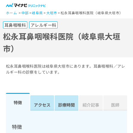
一
般
ホーム
中部
岐阜県
大垣市
松永耳鼻咽喉科医院（岐阜県大垣市）
ユ
耳鼻咽喉科
アレルギー科
ー
ザ
松永耳鼻咽喉科医院（岐阜県大垣
ー
市）
の
方
は
こ
松永耳鼻咽喉科医院は岐阜県大垣市にあります。耳鼻咽喉科／アレ
ち
ルギー科の診察をしています。
ら
医
マ
療
イ
特徴
関
アクセス
診療時間
紹介記事
医師
ナ
係
ビ
者
ク
の
リ
特徴
方
ニ