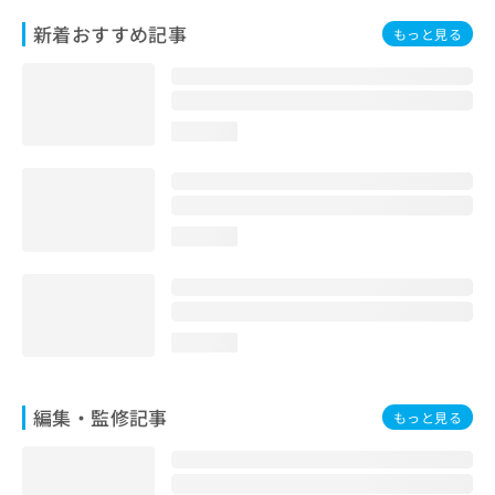
お
新着おすすめ記事
もっと見る
問
い
合
わ
せ
loading...
は
こ
ち
ら
loading...
loading...
編集・監修記事
もっと見る