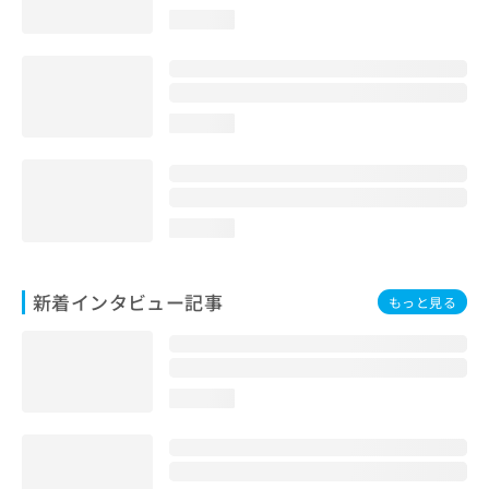
loading...
loading...
loading...
新着インタビュー記事
もっと見る
loading...