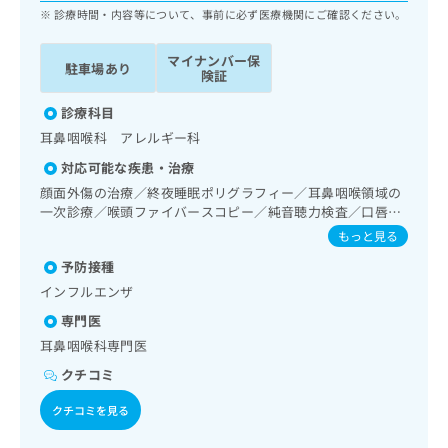
ッ
は
診療時間・内容等について、事前に必ず医療機関にご確認ください。
ク
こ
ナ
ち
マイナンバー保
駐車場あり
ビ
険証
ら
に
関
診療科目
広
す
広
耳鼻咽喉科 アレルギー科
告
る
告
代
対応可能な疾患・治療
お
出
理
問
顔面外傷の治療／終夜睡眠ポリグラフィー／耳鼻咽喉領域の
稿
店
い
一次診療／喉頭ファイバースコピー／純音聴力検査／口唇、
の
合
舌若しくは口腔粘膜の炎症、外傷又は腫瘍の治療
の
お
もっと見る
わ
方
問
予防接種
せ
い
は
は
インフルエンザ
合
こ
こ
わ
ち
専門医
ち
せ
ら
耳鼻咽喉科専門医
ら
は
こ
クチコミ
こち
ち
広
らは
クチコミを見る
広
ら
告
マイ
告
出
ナビ