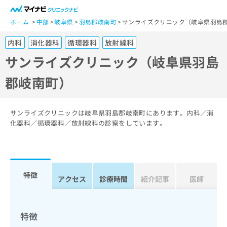
一
般
ホーム
中部
岐阜県
羽島郡岐南町
サンライズクリニック（岐阜県羽島
ユ
内科
消化器科
循環器科
放射線科
ー
ザ
サンライズクリニック（岐阜県羽島
ー
郡岐南町）
の
方
は
こ
サンライズクリニックは岐阜県羽島郡岐南町にあります。内科／消
ち
化器科／循環器科／放射線科の診察をしています。
ら
医
マ
療
イ
特徴
関
アクセス
診療時間
紹介記事
医師
ナ
係
ビ
者
ク
の
リ
特徴
方
ニ