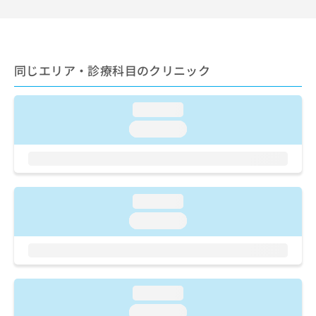
ご了
ら
み
承く
は
ださ
こ
無
い。
ち
料
ら
情
同じエリア・診療科目のクリニック
報
拡
掲
充
loading...
載
の
情
loading...
お
報
申
の
し
修
込
正
み
は
loading...
は
こ
こ
loading...
ち
ち
ら
ら
そ
の
loading...
他
の
loading...