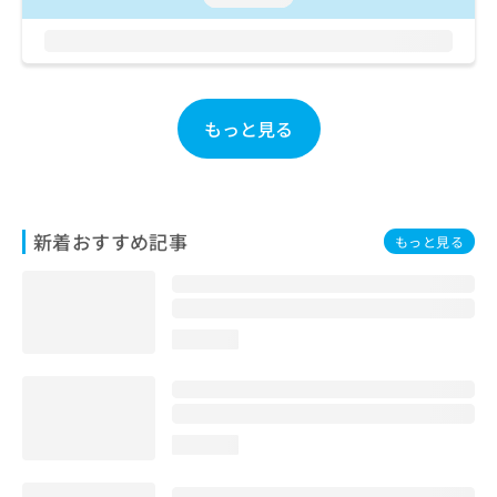
お
問
い
合
わ
もっと見る
せ
は
こ
ち
ら
新着おすすめ記事
もっと見る
loading...
loading...