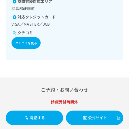
領域の一次診療／循環器系領域の一次診療／ホルター型心電
訪問診療対応エリア
出
稿
クリ
資
図検査／腎･泌尿器系領域の一次診療／婦人科領域の一次診
稿
ニッ
の
羽島郡岐南町
料
療／乳腺領域の一次診療／内分泌･代謝･栄養領域の一次診療
クナ
の
お
の
対応クレジットカード
ビサ
／内分泌機能検査／インスリン療法／糖尿病患者教育（食事
お
問
ご
イト
療法、運動療法、自己血糖測定）／血液・免疫系領域の一次
VISA／MASTER／JCB
問
い
請
への
診療／筋・骨格系及び外傷領域の一次診療／小児領域の一次
い
合
お問
求
クチコミ
診療／神経ブロック／医療用麻薬によるがん疼痛治療／画像
合
合せ
わ
は
診断管理（専ら画像診断を担当する医師による読影）／CT撮
フォ
わ
せ
クチコミを見る
こ
影／病理迅速検査／歯科領域の一次診療／漢方薬の処方／外
ーム
せ
は
ち
来における化学療法／在宅における看取り
とな
は
こ
ら
りま
こ
ち
す。
ち
ら
クリ
無
ら
ニッ
料
クの
資
情
予
料
報
約・
ご予約・お問い合わせ
の
症状
拡
のご
ご
充
相談
診療受付時間外
請
の
など
求
お
はで
は
申
きま
電話する
公式サイト
こ
せん
し
ので
ち
込