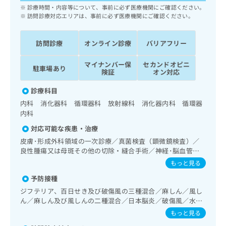
ッ
は
診療時間・内容等について、事前に必ず医療機関にご確認ください。
ク
訪問診療対応エリアは、事前に必ず医療機関にご確認ください。
こ
ナ
ち
ビ
ら
訪問診療
オンライン診療
バリアフリー
に
関
広
マイナンバー保
セカンドオピニ
す
広
駐車場あり
険証
オン対応
告
る
告
代
お
出
診療科目
理
問
稿
内科 消化器科 循環器科 放射線科 消化器内科 循環器
店
い
の
内科
合
の
お
わ
方
問
対応可能な疾患・治療
せ
い
は
皮膚･形成外科領域の一次診療／真菌検査（顕微鏡検査）／
は
合
こ
良性腫瘍又は母斑その他の切除・縫合手術／神経･脳血管領
こ
わ
域の一次診療／精神科・神経科領域の一次診療／終夜睡眠ポ
ち
もっと見る
ち
せ
リグラフィー／睡眠障害／摂食障害（拒食症･過食症）／認
ら
ら
は
予防接種
知症／眼領域の一次診療／耳鼻咽喉領域の一次診療／純音聴
こ
力検査／呼吸器領域の一次診療／在宅持続陽圧呼吸療法（睡
ジフテリア、百日せき及び破傷風の三種混合／麻しん／風し
こち
ち
眠時無呼吸症候群治療）／在宅酸素療法／消化器系領域の一
広
ん／麻しん及び風しんの二種混合／日本脳炎／破傷風／水痘
らは
次診療／上部消化管内視鏡検査／下部消化管内視鏡検査／下
広
ら
告
／インフルエンザ／成人の肺炎球菌感染症／おたふくかぜ／
マイ
もっと見る
部消化管内視鏡的切除術／人工肛門の管理／肝･胆道・膵臓
告
A型肝炎／B型肝炎／狂犬病
出
ナビ