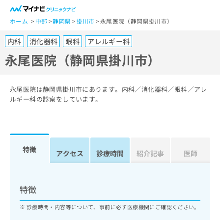
一
般
ホーム
中部
静岡県
掛川市
永尾医院（静岡県掛川市）
ユ
内科
消化器科
眼科
アレルギー科
ー
ザ
永尾医院（静岡県掛川市）
ー
の
方
永尾医院は静岡県掛川市にあります。内科／消化器科／眼科／アレ
は
ルギー科の診察をしています。
こ
ち
ら
特徴
医
アクセス
診療時間
紹介記事
医師
マ
療
イ
関
ナ
係
ビ
特徴
者
ク
の
リ
診療時間・内容等について、事前に必ず医療機関にご確認ください。
方
ニ