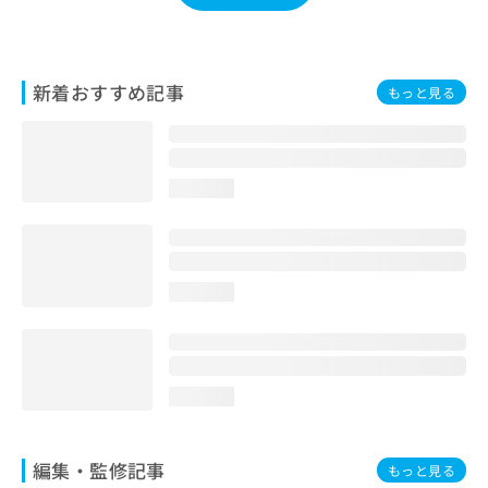
お
問
い
合
新着おすすめ記事
もっと見る
わ
せ
は
こ
ち
loading...
ら
loading...
loading...
編集・監修記事
もっと見る