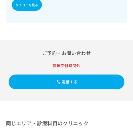
出
稿
クリ
資
クチコミを見る
稿
ニッ
の
料
クナ
の
お
の
ビサ
お
問
ご
イト
問
い
請
への
い
合
お問
求
合
合せ
わ
は
フォ
わ
せ
こ
ーム
せ
は
ち
ご予約・お問い合わせ
とな
は
こ
ら
りま
こ
ち
す。
診療受付時間外
ち
ら
クリ
無
ら
ニッ
料
クの
資
電話する
情
予
料
報
約・
の
症状
拡
のご
ご
充
相談
請
の
など
求
お
はで
は
申
きま
同じエリア・診療科目のクリニック
こ
せん
し
ので
ち
込