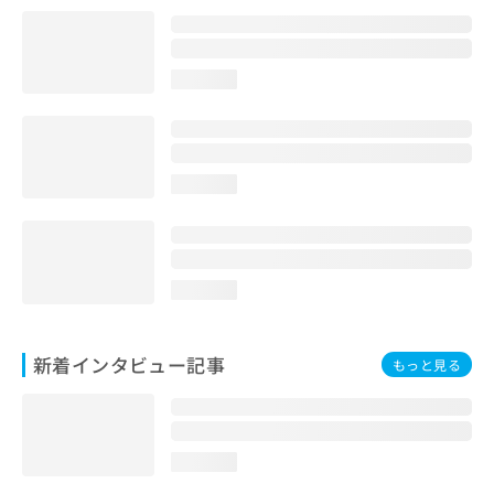
loading...
loading...
loading...
新着インタビュー記事
もっと見る
loading...