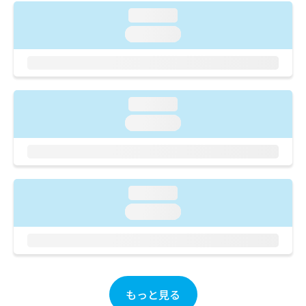
ご了
ら
み
承く
loading...
は
ださ
こ
loading...
無
い。
ち
料
ら
情
報
拡
掲
loading...
充
載
の
情
loading...
お
報
申
の
し
修
込
正
み
は
loading...
は
こ
loading...
こ
ち
ち
ら
ら
そ
の
他
もっと見る
の