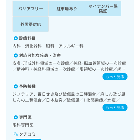
ッ
は
マイナンバー保
バリアフリー
駐車場あり
ク
こ
険証
ナ
ち
ビ
外国語対応
ら
に
関
広
診療科目
す
広
告
内科 消化器科 眼科 アレルギー科
る
告
代
お
出
対応可能な疾患・治療
理
問
稿
皮膚･形成外科領域の一次診療／神経･脳血管領域の一次診療
店
い
の
／精神科・神経科領域の一次診療／眼領域の一次診療／網膜
合
の
お
光凝固術（網膜剥離手術）／コンタクトレンズ検査／小児視
もっと見る
わ
方
問
力障害診療／耳鼻咽喉領域の一次診療／呼吸器領域の一次診
せ
い
は
予防接種
療／消化器系領域の一次診療／上部消化管内視鏡検査／肝･
は
合
胆道・膵臓領域の一次診療／循環器系領域の一次診療／腎･
こ
ジフテリア、百日せき及び破傷風の三種混合／麻しん及び風
こ
わ
泌尿器系領域の一次診療／乳腺領域の一次診療／内分泌･代
ち
しんの二種混合／日本脳炎／破傷風／Hib感染症／水痘／イ
ち
せ
謝･栄養領域の一次診療／血液・免疫系領域の一次診療／
ンフルエンザ／成人の肺炎球菌感染症／おたふくかぜ／A型
ら
もっと見る
ら
は
筋・骨格系及び外傷領域の一次診療／小児領域の一次診療
肝炎／B型肝炎
こ
専門医
こち
ち
広
眼科専門医
らは
広
ら
告
マイ
クチコミ
告
出
ナビ