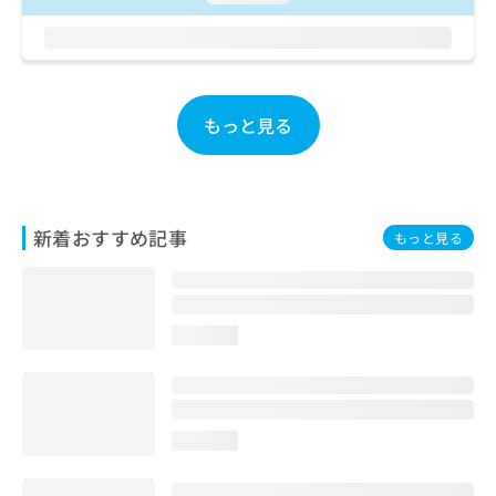
お
問
い
合
わ
もっと見る
せ
は
こ
ち
ら
新着おすすめ記事
もっと見る
loading...
loading...