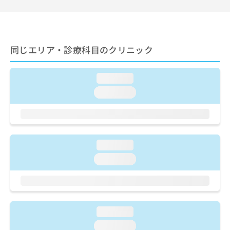
ご了
ら
み
承く
は
ださ
こ
無
い。
ち
料
ら
情
同じエリア・診療科目のクリニック
報
拡
掲
loading...
充
載
の
情
loading...
お
報
申
の
し
修
込
正
み
は
loading...
は
こ
loading...
こ
ち
ち
ら
ら
そ
の
loading...
他
loading...
の