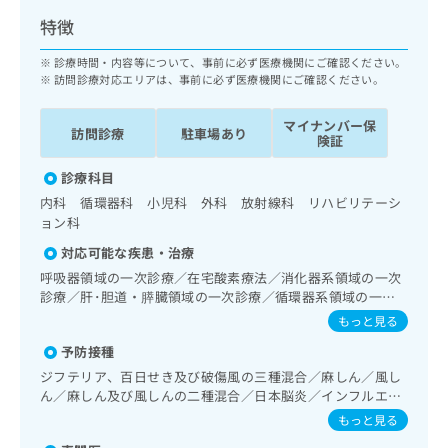
ッ
は
特徴
ク
こ
ナ
ち
診療時間・内容等について、事前に必ず医療機関にご確認ください。
ビ
ら
訪問診療対応エリアは、事前に必ず医療機関にご確認ください。
に
関
広
マイナンバー保
す
訪問診療
駐車場あり
広
険証
告
る
告
代
お
出
診療科目
理
問
稿
内科 循環器科 小児科 外科 放射線科 リハビリテーシ
店
い
の
ョン科
合
の
お
わ
対応可能な疾患・治療
方
問
せ
い
は
呼吸器領域の一次診療／在宅酸素療法／消化器系領域の一次
は
合
診療／肝･胆道・膵臓領域の一次診療／循環器系領域の一次
こ
こ
わ
診療／ホルター型心電図検査／腎･泌尿器系領域の一次診療
ち
もっと見る
ち
せ
／内分泌･代謝･栄養領域の一次診療／在宅における看取り
ら
ら
予防接種
は
こ
ジフテリア、百日せき及び破傷風の三種混合／麻しん／風し
こち
ち
ん／麻しん及び風しんの二種混合／日本脳炎／インフルエン
広
らは
広
ら
ザ／成人の肺炎球菌感染症
告
もっと見る
マイ
告
出
ナビ