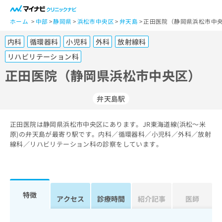
一
般
ホーム
中部
静岡県
浜松市中央区
弁天島
正田医院（静岡県浜松市中央
ユ
内科
循環器科
小児科
外科
放射線科
ー
ザ
リハビリテーション科
ー
正田医院（静岡県浜松市中央区）
の
方
は
弁天島駅
こ
ち
正田医院は静岡県浜松市中央区にあります。JR東海道線(浜松～米
ら
原)の弁天島が最寄り駅です。内科／循環器科／小児科／外科／放射
線科／リハビリテーション科の診察をしています。
医
マ
療
イ
関
ナ
係
ビ
特徴
者
ク
アクセス
診療時間
紹介記事
医師
の
リ
方
ニ