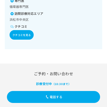
専門医
出
稿
クリ
資
稿
ニッ
循環器専門医
の
料
クナ
の
お
の
訪問診療対応エリア
ビサ
お
問
ご
イト
浜松市中央区
問
い
請
への
い
合
お問
クチコミ
求
合
合せ
わ
は
フォ
わ
クチコミを見る
せ
こ
ーム
せ
は
ち
とな
は
こ
ら
りま
こ
ち
す。
ち
ら
クリ
無
ら
ニッ
料
クの
資
情
予
料
報
約・
ご予約・お問い合わせ
の
症状
拡
のご
ご
充
相談
診療受付中
（18:30まで）
請
の
など
求
お
はで
は
申
きま
電話する
こ
せん
し
ので
ち
込