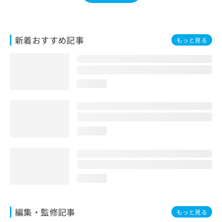
お
問
い
合
新着おすすめ記事
もっと見る
わ
せ
は
こ
loading...
ち
ら
loading...
loading...
編集・監修記事
もっと見る