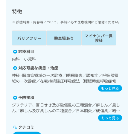
ッ
は
ク
こ
特徴
ナ
ち
ビ
診療時間・内容等について、事前に必ず医療機関にご確認ください。
ら
に
関
マイナンバー保
広
バリアフリー
駐車場あり
す
広
険証
告
る
告
代
お
診療科目
出
理
問
稿
内科 小児科
店
い
の
対応可能な疾患・治療
合
の
お
わ
神経･脳血管領域の一次診療／睡眠障害／認知症／呼吸器領
方
問
せ
域の一次診療／在宅持続陽圧呼吸療法（睡眠時無呼吸症候群
い
は
治療）／消化器系領域の一次診療／腎･泌尿器系領域の一次
は
合
もっと見る
こ
診療／内分泌･代謝･栄養領域の一次診療／インスリン療法／
こ
わ
ち
予防接種
糖尿病患者教育（食事療法、運動療法、自己血糖測定）／糖
ち
せ
ら
尿病による合併症に対する継続的な管理及び指導／小児領域
ら
ジフテリア、百日せき及び破傷風の三種混合／麻しん／風し
は
の一次診療／小児呼吸器疾患／漢方薬の処方／在宅における
ん／麻しん及び風しんの二種混合／日本脳炎／破傷風／結核
こ
看取り
こち
／Hib感染症／小児の肺炎球菌感染症／ヒトパピローマウイ
ち
もっと見る
広
らは
ルス感染症／水痘／インフルエンザ／成人の肺炎球菌感染症
広
ら
告
マイ
クチコミ
／おたふくかぜ／A型肝炎／B型肝炎／ロタウイルス感染症
告
出
ナビ