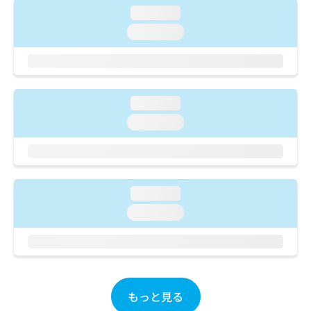
ご了
ら
み
loading...
承く
は
ださ
loading...
こ
無
い。
ち
料
ら
情
報
拡
掲
loading...
充
載
の
情
loading...
お
報
申
の
し
修
込
正
み
は
loading...
は
こ
loading...
こ
ち
ち
ら
ら
そ
の
他
もっと見る
の