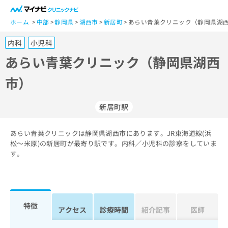
一
般
ホーム
中部
静岡県
湖西市
新居町
あらい青葉クリニック（静岡県湖西
ユ
内科
小児科
ー
ザ
あらい青葉クリニック（静岡県湖西
ー
市）
の
方
は
新居町駅
こ
ち
あらい青葉クリニックは静岡県湖西市にあります。JR東海道線(浜
ら
松～米原)の新居町が最寄り駅です。内科／小児科の診察をしていま
す。
医
マ
療
イ
関
ナ
係
ビ
者
ク
特徴
アクセス
診療時間
紹介記事
医師
の
リ
方
ニ