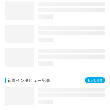
loading...
loading...
loading...
新着インタビュー記事
もっと見る
loading...